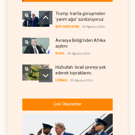
Trump: İran'la görüşmeleri
'yarım ağız' sürdürüyoruz
BATI YARIM KÜRE
09 Ağustos 2026
Avrasya Birliği'nden Afrika
açılımı
RUSYA
09 Ağustos 2026
Hizbullah: İsrail çevreyi yok
ederek topraklarını
genişletiyor
LÜBNAN
09 Ağustos 2026
Ayetullah Hamenei'den
Muhsin Rızai'ye yeni görev
Çok Okunanlar
İRAN
09 Ağustos 2026
Hamas arabuluculardan
İsrail'e baskı yapmasını
istedi
FİLİSTİN
09 Ağustos 2026