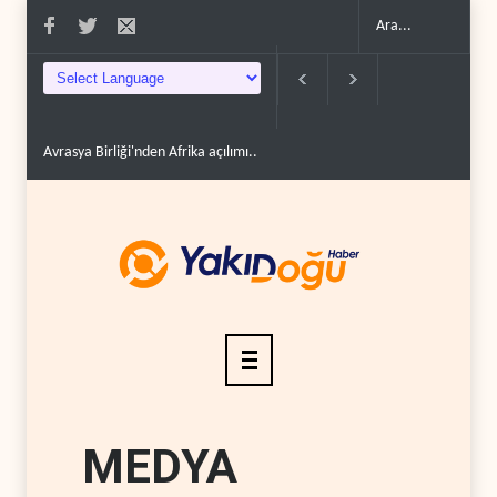
Avrasya Birliği'nden Afrika açılımı..
Hizbullah: İsrail çevreyi yok ederek top
MEDYA