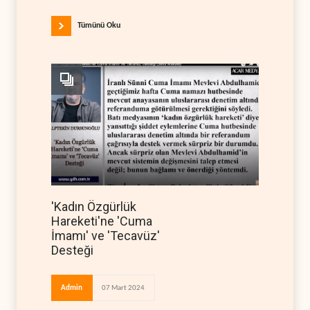
Tümünü Oku
'Kadın Özgürlük
Hareketi'ne 'Cuma
İmamı' ve 'Tecavüz'
Desteği
Admin
07 Mart 2024