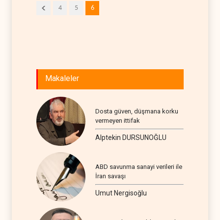
4
5
6
Makaleler
Dosta güven, düşmana korku
vermeyen ittifak
Alptekin DURSUNOĞLU
ABD savunma sanayi verileri ile
İran savaşı
Umut Nergisoğlu