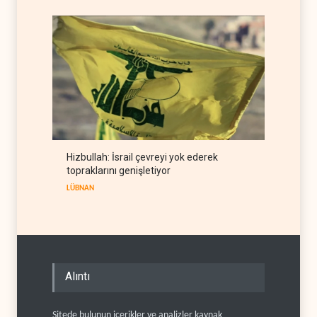
Hizbullah: İsrail çevreyi yok ederek
topraklarını genişletiyor
LÜBNAN
Alıntı
Sitede bulunun içerikler ve analizler kaynak