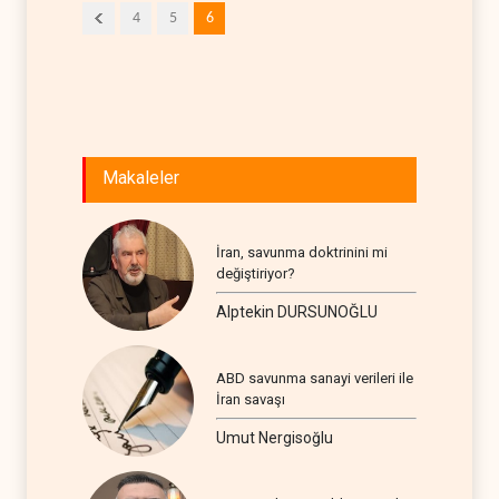
4
5
6
Makaleler
İran, savunma doktrinini mi
değiştiriyor?
Alptekin DURSUNOĞLU
ABD savunma sanayi verileri ile
İran savaşı
Umut Nergisoğlu