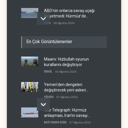
ABD’nin onlarca savaş uçağı
da yetmedi: Hürmüz’de
gemi vuruldu
İRAN
08 Ağustos 2026
Necef İmamı'ndan bölgesel
En Çok Görüntülenenler
'Arap projesi' uyarısı
IRAK
08 Ağustos 2026
Maariv: Hizbullah oyunun
Mossad’ın İran'a karşı Kürt
kurallarını değiştiriyor
planı neden çöktü?
İSRAİL
06 Ağustos 2026
İSRAİL
08 Ağustos 2026
Yemen’den dengeleri
değiştirecek yeni askeri
denklem
YEMEN
07 Ağustos 2026
The Telegraph: Hürmüz
anlaşması, İran’ın savaşı
kazandığını gösteriyor
BATI YARIM KÜRE
07 Ağustos 2026