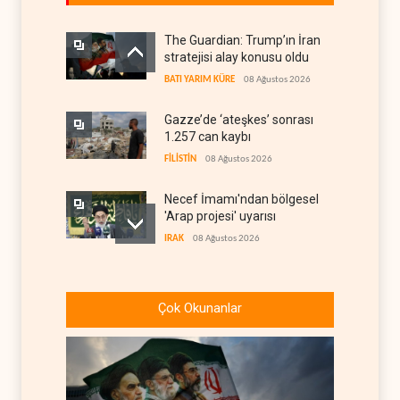
The Guardian: Trump’ın İran
stratejisi alay konusu oldu
BATI YARIM KÜRE
08 Ağustos 2026
Gazze’de ‘ateşkes’ sonrası
1.257 can kaybı
FİLİSTİN
08 Ağustos 2026
Necef İmamı'ndan bölgesel
'Arap projesi' uyarısı
IRAK
08 Ağustos 2026
ABD’nin onlarca savaş uçağı
da yetmedi: Hürmüz’de
Çok Okunanlar
gemi vuruldu
İRAN
08 Ağustos 2026
Suudi Arabistan, kendisini
savaş sonrası Körfez'e
hazırlıyor
ANALİZLER
08 Ağustos 2026