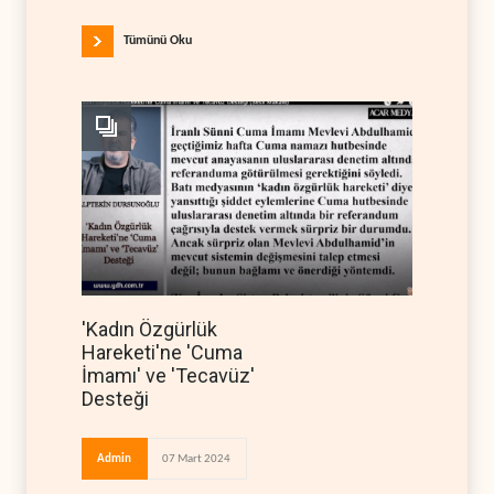
Tümünü Oku
'Kadın Özgürlük
Hareketi'ne 'Cuma
İmamı' ve 'Tecavüz'
Desteği
Admin
07 Mart 2024