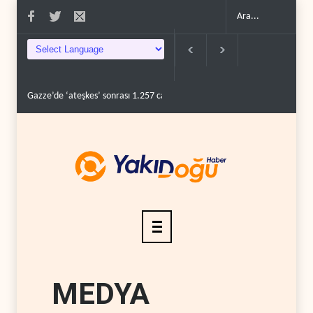
Gazze’de ‘ateşkes’ sonrası 1.257 can kaybı..
ABD’nin onlarca savaş uçağı da
MEDYA