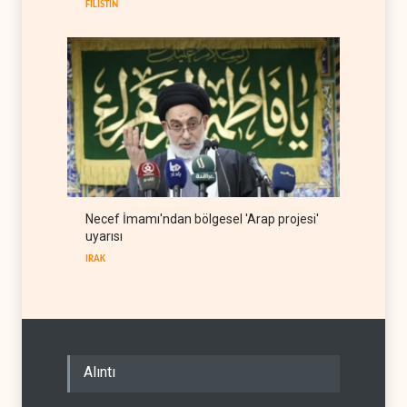
FİLİSTİN
Necef İmamı'ndan bölgesel 'Arap projesi'
uyarısı
IRAK
Alıntı