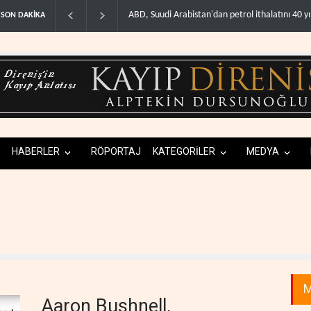
trol ithalatını 40 yıl sonra i..
Galibaf, Trump'ın tehdit ve müzakere mesajları
SON DAKİKA
HABERLER
RÖPORTAJ
KATEGORİLER
MEDYA
M
Aaron Bushnell,