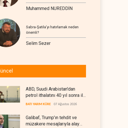
Muhammed NUREDDİN
Sabra-Şatila’yı hatırlamak neden
önemli?
Selim Sezer
üncel
ABD, Suudi Arabistan'dan
petrol ithalatını 40 yıl sonra ilk
kez durdurdu
BATI YARIM KÜRE
07 Ağustos 2026
Galibaf, Trump'ın tehdit ve
müzakere mesajlarıyla alay