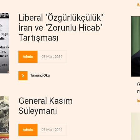
B
Liberal "Özgürlükçülük"
İran ve "Zorunlu Hicab"
Tartışması
Admin
07 Mart 2024
Tümünü Oku
G
m
General Kasım
İ
Süleymani
Admin
07 Mart 2024