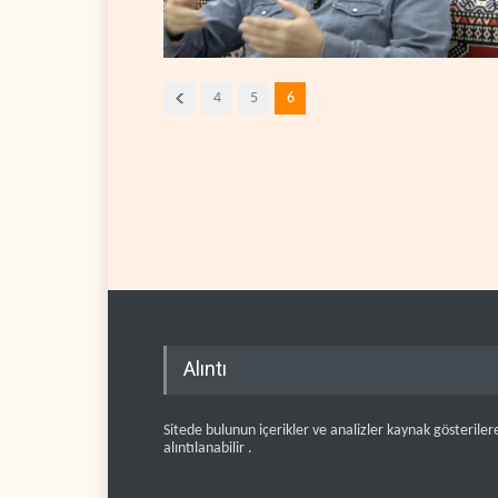
4
5
6
Alıntı
Sitede bulunun içerikler ve analizler kaynak gösteriler
alıntılanabilir .