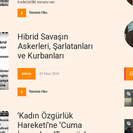
irade(sizlik) sorunu var.
Tümünü Oku
Hibrid Savaşın
Askerleri, Şarlatanları
ve Kurbanları
G
Admin
07 Mart 2024
Tümünü Oku
'Kadın Özgürlük
Hareketi'ne 'Cuma