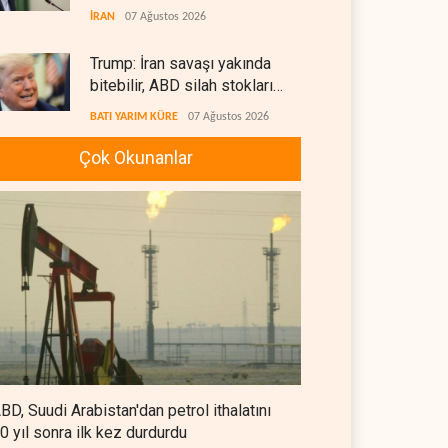
etti
İRAN
07 Ağustos 2026
Trump: İran savaşı yakında
bitebilir, ABD silah stokları
zorlanıyor
BATI YARIM KÜRE
07 Ağustos 2026
Çok Okunanlar
İsrail ordusunda helikopter
krizi
İSRAİL
07 Ağustos 2026
Gazze'nin yeniden inşası
yerine askeri üs projesi
FİLİSTİN
07 Ağustos 2026
UNICEF: Gazze'de ateşkesten
bu yana 300 çocuk öldürüldü
BD, Suudi Arabistan'dan petrol ithalatını
FİLİSTİN
07 Ağustos 2026
0 yıl sonra ilk kez durdurdu