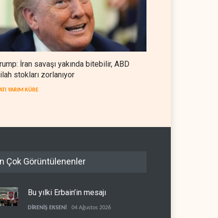
rump: İran savaşı yakında bitebilir, ABD
ilah stokları zorlanıyor
ATI YARIM KÜRE
n Çok Görüntülenenler
Bu yılki Erbain’in mesajı
DİRENİŞ EKSENİ
04 Ağustos 2026