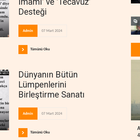
İmamı' ve 'Tecavüz'
Desteği
Admin
07 Mart 2024
Tümünü Oku
Dünyanın Bütün
Lümpenlerini
Birleştirme Sanatı
Admin
07 Mart 2024
A
Tümünü Oku
4