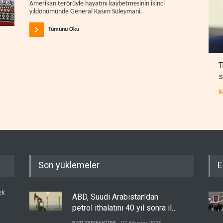
Amerikan terörüyle hayatını kaybetmesinin ikinci
yıldönümünde General Kasım Süleymani.
Tümünü Oku
T
s
B
Son yüklemeler
E
ek
ABD, Suudi Arabistan'dan
petrol ithalatını 40 yıl sonra ilk
kez durdurdu