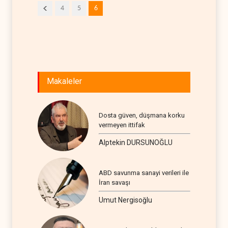
4
5
6
Makaleler
Dosta güven, düşmana korku
vermeyen ittifak
Alptekin DURSUNOĞLU
ABD savunma sanayi verileri ile
İran savaşı
Umut Nergisoğlu