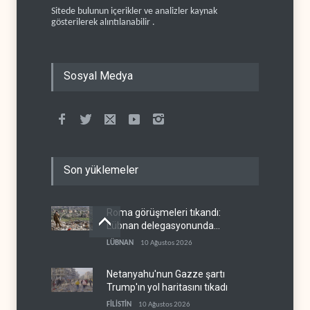
Sitede bulunun içerikler ve analizler kaynak
gösterilerek alıntılanabilir .
Sosyal Medya
Son yüklemeler
Roma görüşmeleri tıkandı:
Lübnan delegasyonunda
anlaşmazlık çıktı
LÜBNAN
10 Ağustos 2026
Netanyahu'nun Gazze şartı
Trump'ın yol haritasını tıkadı
FİLİSTİN
10 Ağustos 2026