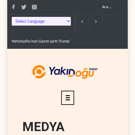
Netanyahu'nun Gazze şartı Trump'ın yol haritasını tıka..
Irak'ta Suudi taz
MEDYA