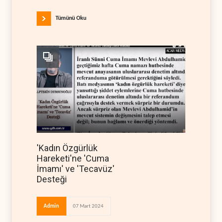
Tümünü Oku
'Kadın Özgürlük
Hareketi'ne 'Cuma
İmamı' ve 'Tecavüz'
Desteği
Admin
07 Mart 2024