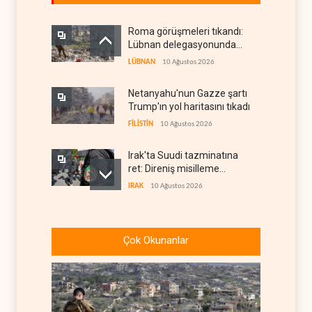
Roma görüşmeleri tıkandı:
Lübnan delegasyonunda
anlaşmazlık çıktı
LÜBNAN
10 Ağustos 2026
Netanyahu'nun Gazze şartı
Trump'ın yol haritasını tıkadı
FİLİSTİN
10 Ağustos 2026
Irak'ta Suudi tazminatına
ret: Direniş misilleme
şartında ısrarlı
IRAK
10 Ağustos 2026
Yemen ordusu Suudi
güçlerinin Muha'daki askeri
Çok Okunanlar
depolarını vurdu
YEMEN
10 Ağustos 2026
Nüceba Hareketi: ABD'nin
Irak petrolü üzerindeki
hakimiyeti bitmeli
IRAK
10 Ağustos 2026