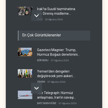
Irak'ta Suudi tazminatına
ret: Direniş misilleme
şartında ısrarlı
IRAK
10 Ağustos 2026
Yemen ordusu Suudi
En Çok Görüntülenenler
güçlerinin Muha'daki askeri
depolarını vurdu
YEMEN
10 Ağustos 2026
Gazeteci Magnier: Trump,
Nüceba Hareketi: ABD'nin
Hürmüz Boğazı denetimini
Irak petrolü üzerindeki
doğrudan İran ve Umman'a
hakimiyeti bitmeli
RÖPORTAJ
07 Ağustos 2026
IRAK
10 Ağustos 2026
teslim etti
Yemen’den dengeleri
değiştirecek yeni askeri
denklem
YEMEN
07 Ağustos 2026
The Telegraph: Hürmüz
anlaşması, İran’ın savaşı
kazandığını gösteriyor
BATI YARIM KÜRE
07 Ağustos 2026