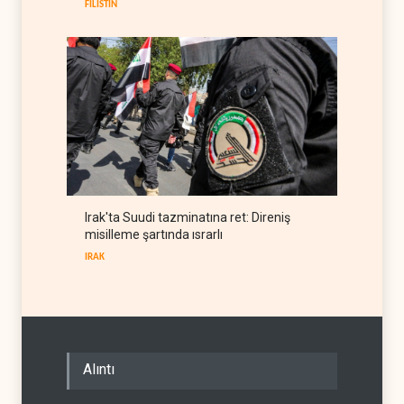
FİLİSTİN
Irak'ta Suudi tazminatına ret: Direniş
misilleme şartında ısrarlı
IRAK
Alıntı