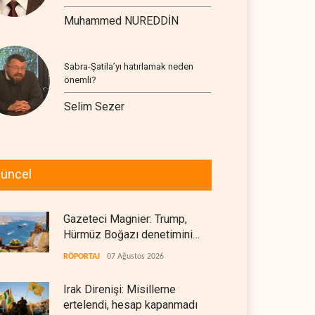
Muhammed NUREDDİN
Sabra-Şatila’yı hatırlamak neden
önemli?
Selim Sezer
üncel
Gazeteci Magnier: Trump,
Hürmüz Boğazı denetimini
doğrudan İran ve Umman'a
RÖPORTAJ
07 Ağustos 2026
teslim etti
Irak Direnişi: Misilleme
ertelendi, hesap kapanmadı