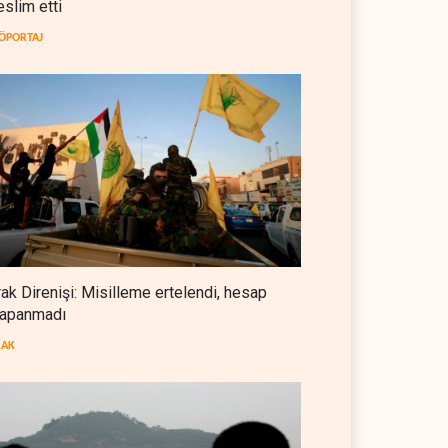
eslim etti
İsrail güçleri Lübnan ordusunu
hedef aldı
ÖPORTAJ
LÜBNAN
07 Ağustos 2026
Foreign Affairs: ABD
Ortadoğu'dan elini çekmeli
BATI YARIM KÜRE
07 Ağustos 2026
Suudi Arabistan, Türkiye ve
Pakistan ortak savunma
anlaşması imzaladı
ARAP DÜNYASI
07 Ağustos 2026
rak Direnişi: Misilleme ertelendi, hesap
apanmadı
ABD, Suudi Arabistan'dan
petrol ithalatını 40 yıl sonra ilk
RAK
kez durdurdu
BATI YARIM KÜRE
07 Ağustos 2026