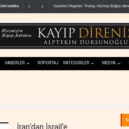
müz Boğazı denetimini doğru..
Irak Direnişi: Misilleme ertelendi, hesap kap
SON DAKİKA
HABERLER
RÖPORTAJ
KATEGORİLER
MEDYA
M
İran’dan İsrail’e