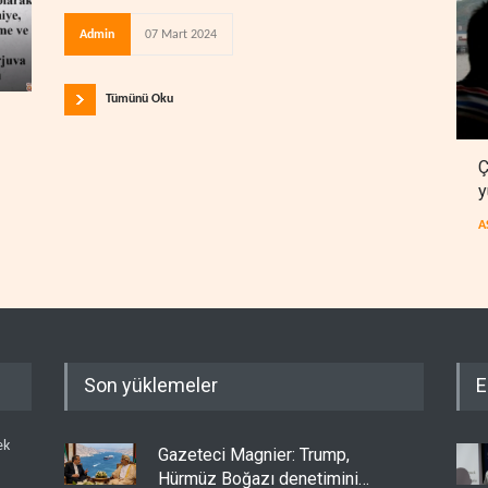
Admin
07 Mart 2024
Tümünü Oku
Ç
y
A
Son yüklemeler
E
ek
Gazeteci Magnier: Trump,
Hürmüz Boğazı denetimini