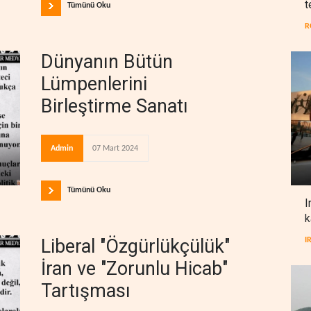
t
Tümünü Oku
R
Dünyanın Bütün
Lümpenlerini
Birleştirme Sanatı
Admin
07 Mart 2024
Tümünü Oku
I
k
Liberal "Özgürlükçülük"
I
İran ve "Zorunlu Hicab"
Tartışması