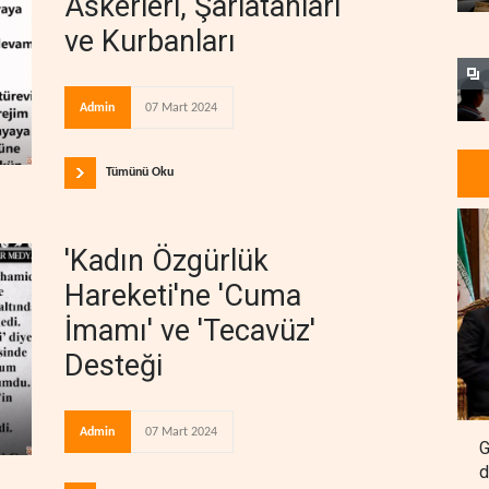
Askerleri, Şarlatanları
ve Kurbanları
Admin
07 Mart 2024
Tümünü Oku
'Kadın Özgürlük
Hareketi'ne 'Cuma
İmamı' ve 'Tecavüz'
Desteği
Admin
07 Mart 2024
G
d