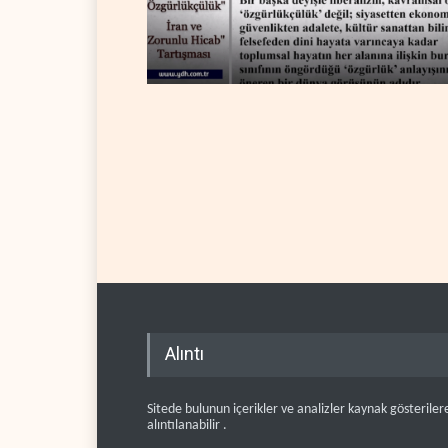
Alıntı
Sitede bulunun içerikler ve analizler kaynak gösteriler
alıntılanabilir .