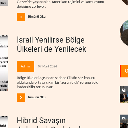
Gazze’de yaşananlar, Amerikan rejimini ve kamuoyunu
değişime zorluyor.
Tümünü Oku
İsrail Yenilirse Bölge
Ülkeleri de Yenilecek
Admin
07 Mart 2024
G
Bölge ülkeleri açısından sadece Filistin söz konusu
olduğunda ortaya çıkan bir ‘zorunluluk’ sorunu yok;
irade(sizlik) sorunu var.
Tümünü Oku
Hibrid Savaşın