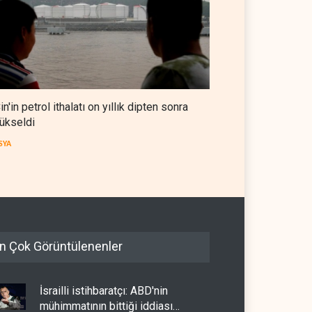
in'in petrol ithalatı on yıllık dipten sonra
ükseldi
SYA
n Çok Görüntülenenler
İsrailli istihbaratçı: ABD'nin
mühimmatının bittiği iddiası