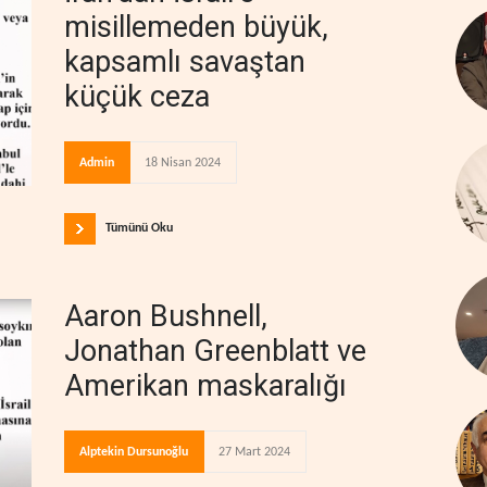
misillemeden büyük,
kapsamlı savaştan
küçük ceza
Admin
18 Nisan 2024
Tümünü Oku
Aaron Bushnell,
Jonathan Greenblatt ve
Amerikan maskaralığı
Alptekin Dursunoğlu
27 Mart 2024