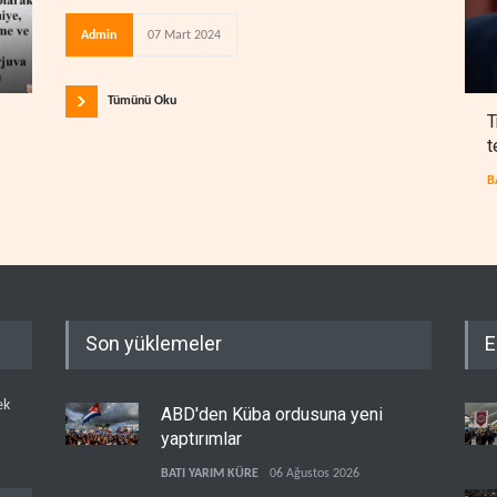
Admin
07 Mart 2024
Tümünü Oku
T
t
B
Son yüklemeler
E
ek
ABD'den Küba ordusuna yeni
yaptırımlar
BATI YARIM KÜRE
06 Ağustos 2026