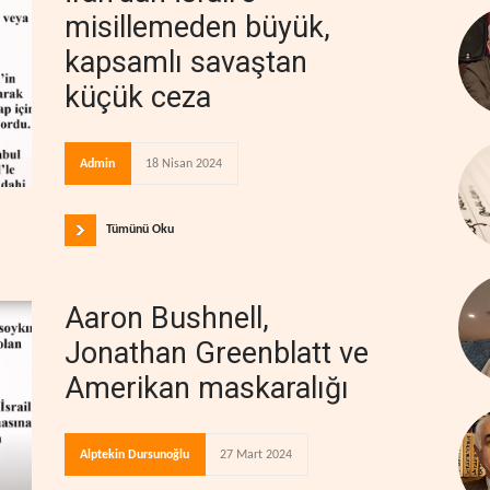
misillemeden büyük,
kapsamlı savaştan
küçük ceza
Admin
18 Nisan 2024
Tümünü Oku
Aaron Bushnell,
Jonathan Greenblatt ve
Amerikan maskaralığı
Alptekin Dursunoğlu
27 Mart 2024