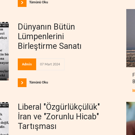
Tümünü Oku
Dünyanın Bütün
Lümpenlerini
Birleştirme Sanatı
Admin
07 Mart 2024
F
B
Tümünü Oku
İ
Liberal "Özgürlükçülük"
İran ve "Zorunlu Hicab"
Tartışması