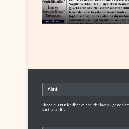
Alıntı
Sitede bulunun içerikler ve analizler kaynak gösteriler
alıntılanabilir .