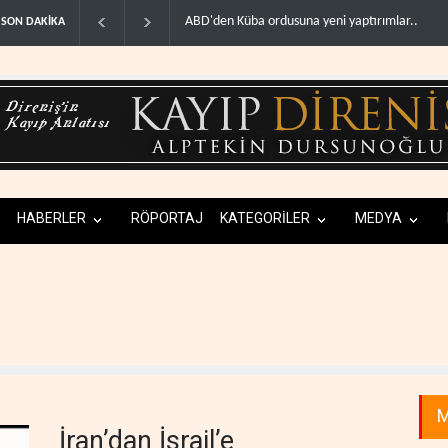
ba ordusuna yeni yaptırımlar..
Fars ajansı: İran ve Umman Hürmüz Boğazı için
SON DAKİKA
HABERLER
RÖPORTAJ
KATEGORİLER
MEDYA
M
İran’dan İsrail’e