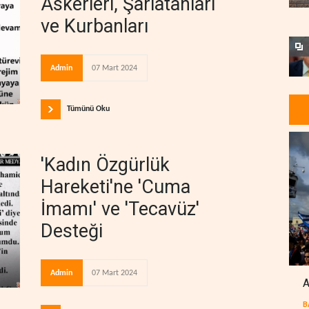
Askerleri, Şarlatanları
ve Kurbanları
Admin
07 Mart 2024
Tümünü Oku
'Kadın Özgürlük
Hareketi'ne 'Cuma
İmamı' ve 'Tecavüz'
Desteği
Admin
07 Mart 2024
A
B