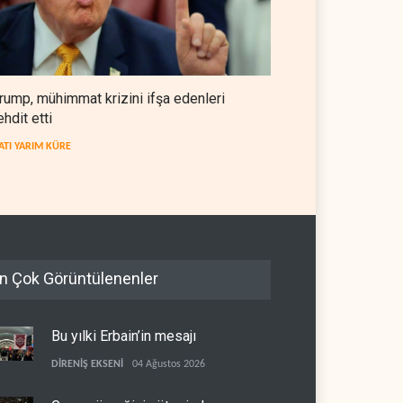
rump, mühimmat krizini ifşa edenleri
ehdit etti
ATI YARIM KÜRE
n Çok Görüntülenenler
Bu yılki Erbain’in mesajı
DİRENİŞ EKSENİ
04 Ağustos 2026