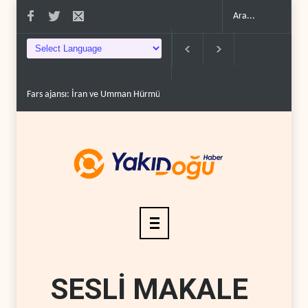
Fars ajansı: İran ve Umman Hürmüz Boğazı için geçiş..
Trump, mühimmat kriz
SESLİ MAKALE