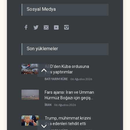
Sosyal Medya
Son yüklemeler
ABD'den Küba ordusuna
yeni yaptırımlar
BATI YARIM KÜRE
06 Ağustos 2026
Fars ajansı: İran ve Umman
Hürmüz Boğazı için geçiş
koridorlarında anlaştı
İRAN
06 Ağustos 2026
Trump, mühimmat krizini
ifşa edenleri tehdit etti