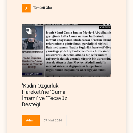
Tümünü Oku
'Kadın Özgürlük
Hareketi'ne 'Cuma
İmamı' ve 'Tecavüz'
Desteği
Admin
07 Mart 2024