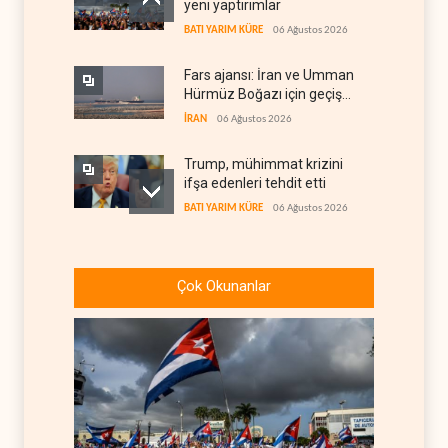
yeni yaptırımlar
BATI YARIM KÜRE
06 Ağustos 2026
Fars ajansı: İran ve Umman
Hürmüz Boğazı için geçiş
koridorlarında anlaştı
İRAN
06 Ağustos 2026
Trump, mühimmat krizini
ifşa edenleri tehdit etti
BATI YARIM KÜRE
06 Ağustos 2026
Demokratlar: Trump Batı
Şeria'da işgalci
Çok Okunanlar
yerleşimcilere cezasızlık
BATI YARIM KÜRE
06 Ağustos 2026
sağladı
İsrail, beyin göçünde rekora
koşuyor
İSRAİL
06 Ağustos 2026
Kolombiya kartelleri