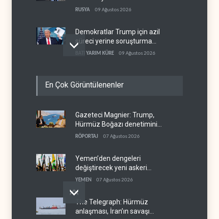
gümrük vergisi
RUSYA
09 Ağustos 2026
Demokratlar Trump için azil
süreci yerine soruşturma
hazırlıyor
BATI YARIM KÜRE
09 Ağustos 2026
Hürmüz krizi Guyana ve
En Çok Görüntülenenler
Afrika'daki petrol
üreticilerine yaradı
AFRİKA
09 Ağustos 2026
Gazeteci Magnier: Trump,
Pentagon silah şirketlerine
Hürmüz Boğazı denetimini
21 gün süre verdi
doğrudan İran ve Umman'a
RÖPORTAJ
07 Ağustos 2026
BATI YARIM KÜRE
09 Ağustos 2026
teslim etti
Yemen’den dengeleri
değiştirecek yeni askeri
denklem
YEMEN
07 Ağustos 2026
The Telegraph: Hürmüz
anlaşması, İran’ın savaşı