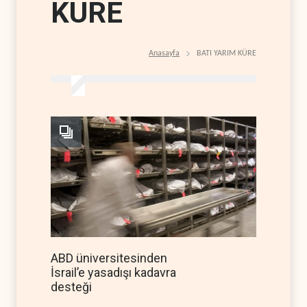
KÜRE
Anasayfa
BATI YARIM KÜRE
ABD üniversitesinden
İsrail’e yasadışı kadavra
desteği