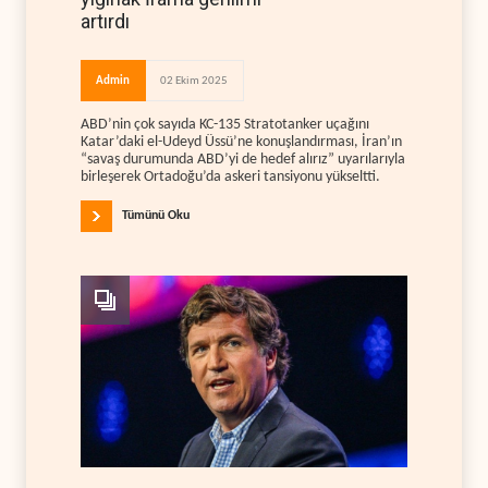
artırdı
Admin
02 Ekim 2025
ABD’nin çok sayıda KC-135 Stratotanker uçağını
Katar’daki el-Udeyd Üssü’ne konuşlandırması, İran’ın
“savaş durumunda ABD’yi de hedef alırız” uyarılarıyla
birleşerek Ortadoğu’da askeri tansiyonu yükseltti.
Tümünü Oku