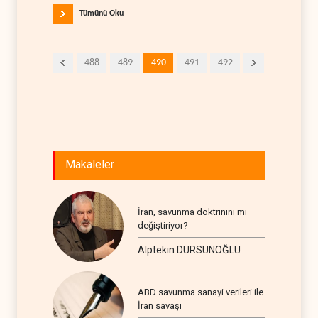
Tümünü Oku
488
489
490
491
492
Makaleler
İran, savunma doktrinini mi
değiştiriyor?
Alptekin DURSUNOĞLU
ABD savunma sanayi verileri ile
İran savaşı