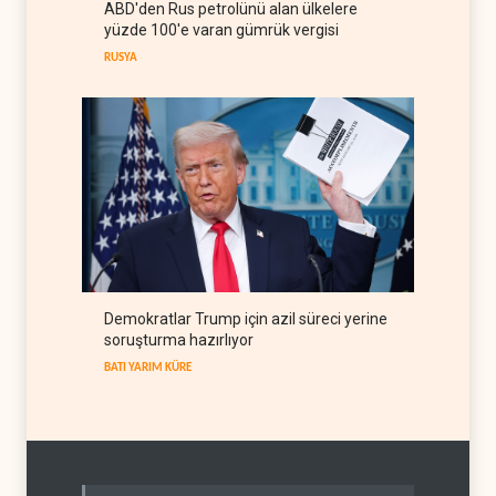
ABD'den Rus petrolünü alan ülkelere
The Guardian: Trump’ın İran
yüzde 100'e varan gümrük vergisi
stratejisi alay konusu oldu
RUSYA
BATI YARIM KÜRE
08 Ağustos 2026
Demokratlar Trump için azil süreci yerine
soruşturma hazırlıyor
BATI YARIM KÜRE