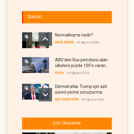
Güncel
Normalleşme nedir?
İSRAİL EKSENİ
09 Ağustos 2026
ABD'den Rus petrolünü alan
ülkelere yüzde 100'e varan
gümrük vergisi
RUSYA
09 Ağustos 2026
Demokratlar Trump için azil
süreci yerine soruşturma
hazırlıyor
BATI YARIM KÜRE
09 Ağustos 2026
Hürmüz krizi Guyana ve
Afrika'daki petrol
Çok Okunanlar
üreticilerine yaradı
AFRİKA
09 Ağustos 2026