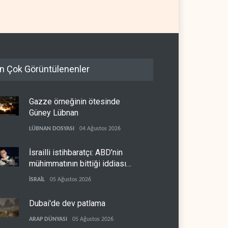
n Çok Görüntülenenler
Gazze örneğinin ötesinde
Güney Lübnan
LÜBNAN DOSYASI
04 Ağustos 2026
İsrailli istihbaratçı: ABD'nin
mühimmatının bittiği iddiası
bir iç kavga
İSRAİL
05 Ağustos 2026
Dubai'de dev patlama
ARAP DÜNYASI
05 Ağustos 2026