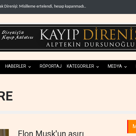
azeteci Magnier: Trump, Hürmüz Boğazı denetimini doğru..
Çin'in petrol itha
HABERLER
RÖPORTAJ
KATEGORİLER
MEDYA
RE
M
Elon Musk'un aşırı