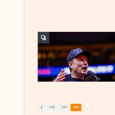
598
599
600