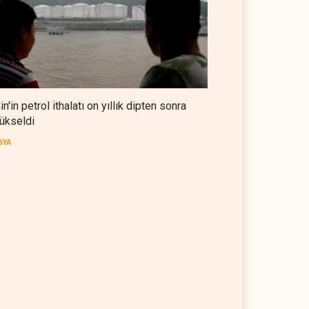
in'in petrol ithalatı on yıllık dipten sonra
ükseldi
SYA