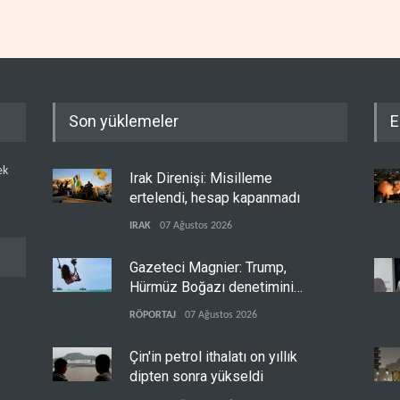
Son yüklemeler
E
ek
Irak Direnişi: Misilleme
ertelendi, hesap kapanmadı
IRAK
07 Ağustos 2026
Gazeteci Magnier: Trump,
Hürmüz Boğazı denetimini
doğrudan İran ve Umman'a
RÖPORTAJ
07 Ağustos 2026
teslim etti
Çin'in petrol ithalatı on yıllık
dipten sonra yükseldi