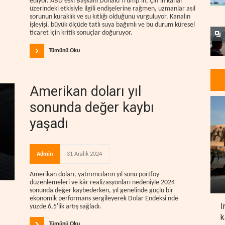
ediyor. ABD eski Başkanı Donald Trump’ın, Çin’in kanal
üzerindeki etkisiyle ilgili endişelerine rağmen, uzmanlar asıl
sorunun kuraklık ve su kıtlığı olduğunu vurguluyor. Kanalın
işleyişi, büyük ölçüde tatlı suya bağımlı ve bu durum küresel
ticaret için kritik sonuçlar doğuruyor.
Tümünü Oku
Amerikan doları yıl
sonunda değer kaybı
yaşadı
Admin
31 Aralık 2024
Amerikan doları, yatırımcıların yıl sonu portföy
düzenlemeleri ve kâr realizasyonları nedeniyle 2024
sonunda değer kaybederken, yıl genelinde güçlü bir
ekonomik performans sergileyerek Dolar Endeksi'nde
I
yüzde 6,5'lik artış sağladı.
k
Tümünü Oku