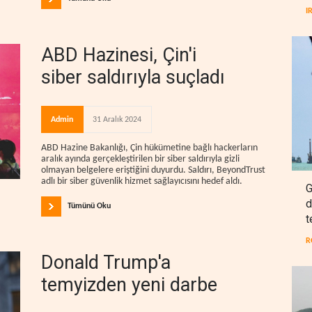
I
ABD Hazinesi, Çin'i
siber saldırıyla suçladı
Admin
31 Aralık 2024
ABD Hazine Bakanlığı, Çin hükümetine bağlı hackerların
aralık ayında gerçekleştirilen bir siber saldırıyla gizli
olmayan belgelere eriştiğini duyurdu. Saldırı, BeyondTrust
adlı bir siber güvenlik hizmet sağlayıcısını hedef aldı.
G
d
Tümünü Oku
t
R
Donald Trump'a
temyizden yeni darbe