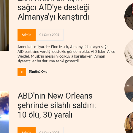
sağcı AfD'ye desteği
Almanya'yı karıştırdı
Admin
01 Ocak 2025
Amerikalı milyarder Elon Musk, Almanya’daki aşırı sağcı
AfD partisine verdiği destekle gündem oldu. AfD lideri Alice
Weidel, Musk’ın mesajını coşkuyla karşılarken, Alman
siyasetçiler bu duruma tepki gösterdi.
Tümünü Oku
ABD'nin New Orleans
şehrinde silahlı saldırı:
10 ölü, 30 yaralı
Admin
01 Ocak 2025