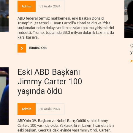
Admin
31 Aralık 2024
ABD federal temyiz mahkemesi, eski Başkan Donald
Trump’ın, gazeteci E. Jean Carroll’a cinsel saldırı ve iftira
suçlamalarından dolayı verilen cezaları bozma girişimlerini
reddetti. Trump, toplamda 88,3 milyon dolarlık tazminatla
karşı karşıya.
Ç
Tümünü Oku
y
A
Eski ABD Başkanı
Jimmy Carter 100
yaşında öldü
Admin
30 Aralık 2024
ABD'nin 39. Başkanı ve Nobel Barış Ödülü sahibi Jimmy
Carter, 100 yaşında öldü. Yaklaşık iki yıl bakım hizmeti alan
eski başkan, Georgia'daki evinde yaşamını yitirdi. Carter,