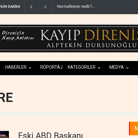
Normalleşme nedir?..
ABD'den Rus petrolünü alan ülkelere yüz
SON DAKİKA
HABERLER
RÖPORTAJ
KATEGORİLER
MEDYA
RE
M
Eski ABD Başkanı