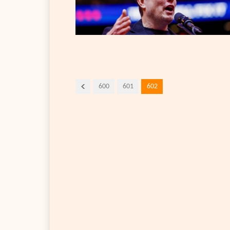
600
601
602