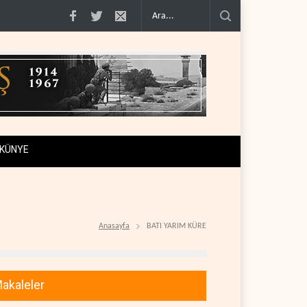
de 100'e varan g�..
Demokratlar Trump için azil süreci yerine soruşturma h
KÜNYE
Anasayfa
BATI YARIM KÜRE
akaleler