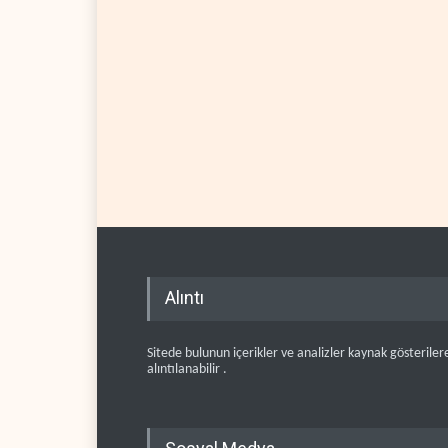
Alıntı
Sitede bulunun içerikler ve analizler kaynak gösteriler
alıntılanabilir .