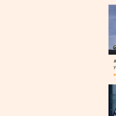
A
y
R