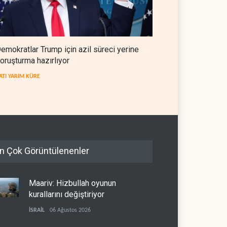
emokratlar Trump için azil süreci yerine
oruşturma hazırlıyor
ATI YARIM KÜRE
n Çok Görüntülenenler
Maariv: Hizbullah oyunun
kurallarını değiştiriyor
İSRAİL
06 Ağustos 2026