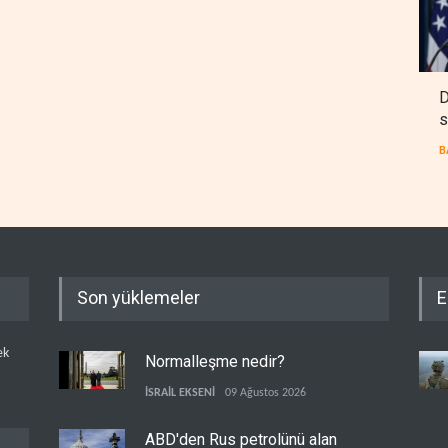
D
s
B
Son yüklemeler
E
ek
Normalleşme nedir?
İSRAİL EKSENİ
09 Ağustos 2026
ABD'den Rus petrolünü alan