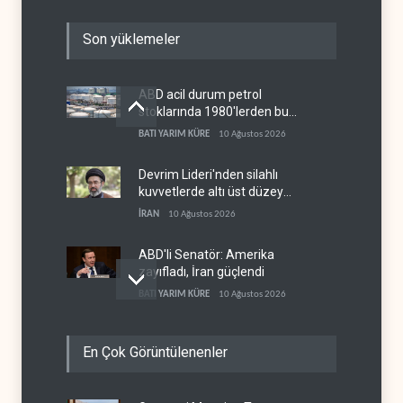
Son yüklemeler
ABD acil durum petrol
stoklarında 1980'lerden bu
yana en düşük seviye
BATI YARIM KÜRE
10 Ağustos 2026
Devrim Lideri'nden silahlı
kuvvetlerde altı üst düzey
atama
İRAN
10 Ağustos 2026
ABD'li Senatör: Amerika
zayıfladı, İran güçlendi
BATI YARIM KÜRE
10 Ağustos 2026
Irak'tan Türkiye ve Suriye ile
En Çok Görüntülenenler
yeni petrol ihracatı
anlaşması
IRAK
10 Ağustos 2026