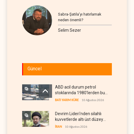
Sabra-Şatila’yı hatırlamak
neden önemli?
Selim Sezer
Güncel
ABD acil durum petrol
stoklarında 1980'lerden bu
yana en düşük seviye
BATI YARIM KÜRE
10 Ağustos 2026
Devrim Lideri'nden silahlı
kuvvetlerde altı üst düzey
atama
İRAN
10 Ağustos 2026