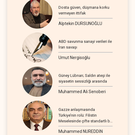
Dosta güven, düşmana korku
vermeyen ittifak
Alptekin DURSUNOĞLU
ABD savunma sanayi verileri ile
İran savaşı
Umut Nergisoğlu
Güney Lübnan; Saldırı ateşi ile
siyasetin sessizliği arasında
Muhammed Ali Senoberi
Gazze anlaşmasında
Türkiye’nin rolü: Filistin
Meselesinde çifte standartlı bir
seyir
Muhammed NUREDDİN