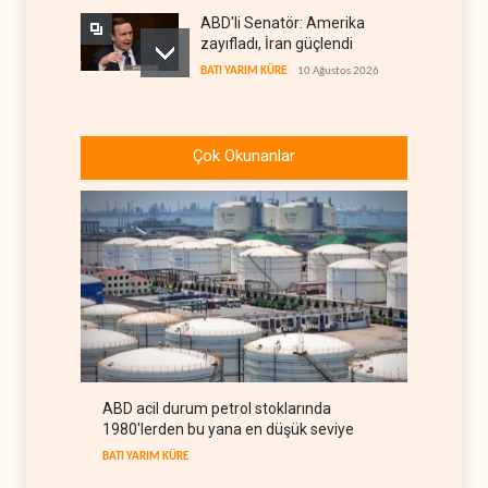
ABD'li Senatör: Amerika
zayıfladı, İran güçlendi
BATI YARIM KÜRE
10 Ağustos 2026
Irak'tan Türkiye ve Suriye ile
yeni petrol ihracatı
Çok Okunanlar
anlaşması
IRAK
10 Ağustos 2026
Rızai'nin yeni görevi İran
ordusunda geniş yankı buldu
İRAN
10 Ağustos 2026
İran’ın gözünden "Mekke
Ortak Savuma Anlaşması"
İRAN DOSYASI
10 Ağustos 2026
ABD acil durum petrol stoklarında
Perde arkası: İran'ın savaş
1980'lerden bu yana en düşük seviye
odasındaki yeni ama tanıdık
yüz
BATI YARIM KÜRE
İRAN DOSYASI
10 Ağustos 2026