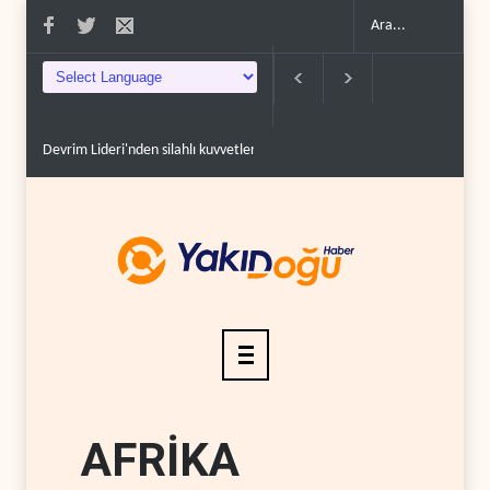
Devrim Lideri'nden silahlı kuvvetlerde altı üst düzey at..
ABD'li Senatör
AFRİKA