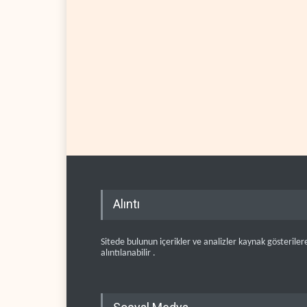
Alıntı
Sitede bulunun içerikler ve analizler kaynak gösteriler
alıntılanabilir .