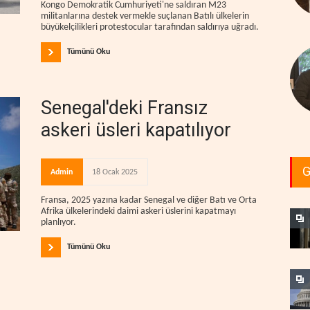
Kongo Demokratik Cumhuriyeti'ne saldıran M23
militanlarına destek vermekle suçlanan Batılı ülkelerin
büyükelçilikleri protestocular tarafından saldırıya uğradı.
Tümünü Oku
Senegal'deki Fransız
askeri üsleri kapatılıyor
G
Admin
18 Ocak 2025
Fransa, 2025 yazına kadar Senegal ve diğer Batı ve Orta
Afrika ülkelerindeki daimi askeri üslerini kapatmayı
planlıyor.
Tümünü Oku