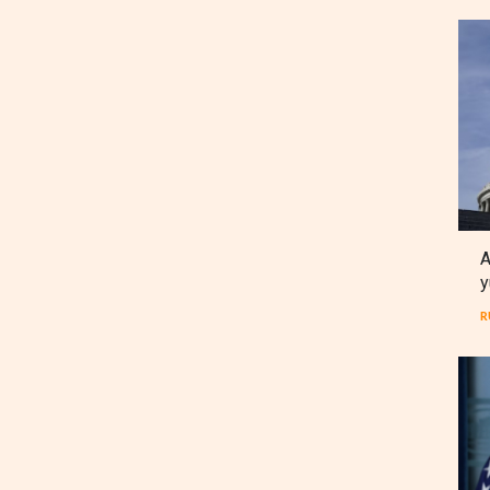
A
y
R