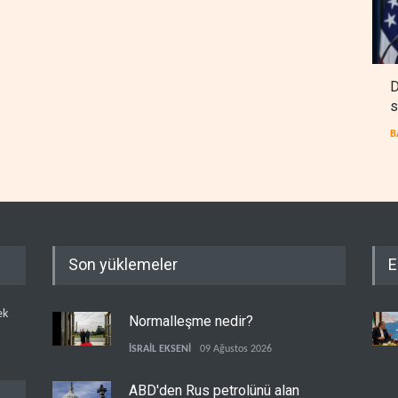
D
s
B
Son yüklemeler
E
ek
Normalleşme nedir?
İSRAİL EKSENİ
09 Ağustos 2026
ABD'den Rus petrolünü alan