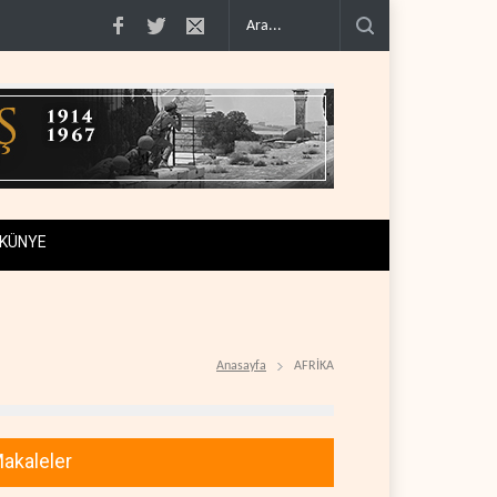
 100'e varan g�..
Demokratlar Trump için azil süreci yerine soruşturma haz�
KÜNYE
Anasayfa
AFRİKA
akaleler