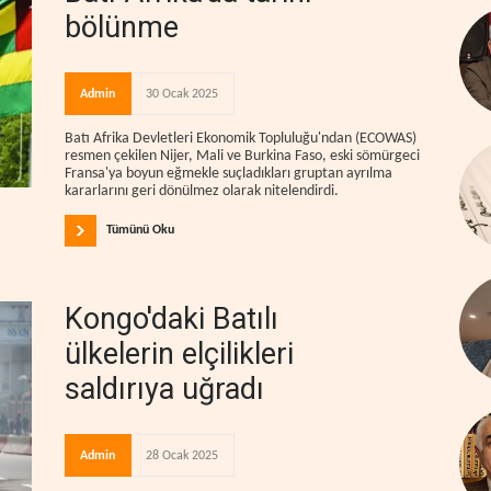
bölünme
Admin
30 Ocak 2025
Batı Afrika Devletleri Ekonomik Topluluğu'ndan (ECOWAS)
resmen çekilen Nijer, Mali ve Burkina Faso, eski sömürgeci
Fransa'ya boyun eğmekle suçladıkları gruptan ayrılma
kararlarını geri dönülmez olarak nitelendirdi.
Tümünü Oku
Kongo'daki Batılı
ülkelerin elçilikleri
saldırıya uğradı
Admin
28 Ocak 2025