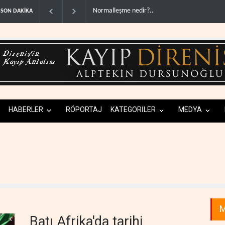
Normalleşme nedir?..
ABD'den Rus petrolünü alan ülkelere yüzde
SON DAKİKA
HABERLER
RÖPORTAJ
KATEGORİLER
MEDYA
M
Batı Afrika'da tarihi