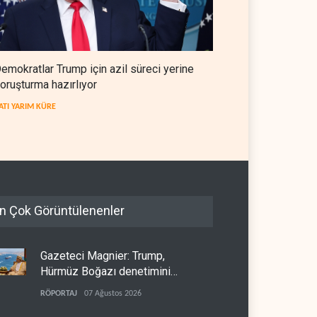
emokratlar Trump için azil süreci yerine
oruşturma hazırlıyor
ATI YARIM KÜRE
n Çok Görüntülenenler
Gazeteci Magnier: Trump,
Hürmüz Boğazı denetimini
doğrudan İran ve Umman'a
RÖPORTAJ
07 Ağustos 2026
teslim etti