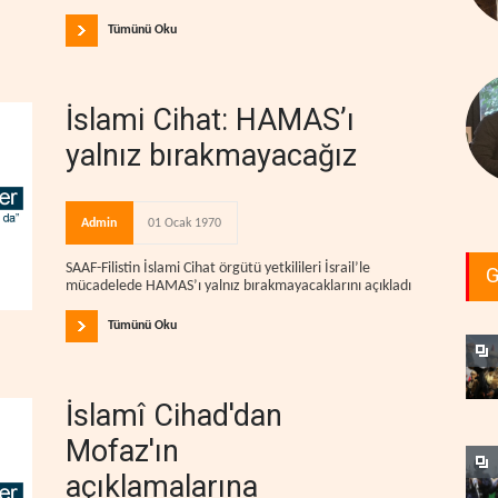
Tümünü Oku
İslami Cihat: HAMAS’ı
yalnız bırakmayacağız
Admin
01 Ocak 1970
SAAF-Filistin İslami Cihat örgütü yetkilileri İsrail’le
G
mücadelede HAMAS’ı yalnız bırakmayacaklarını açıkladı
Tümünü Oku
İslamî Cihad'dan
Mofaz'ın
açıklamalarına