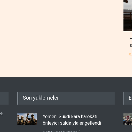
H
s
B
Son yüklemeler
E
ek
Yemen: Suudi kara harekâtı
önleyici saldırıyla engellendi