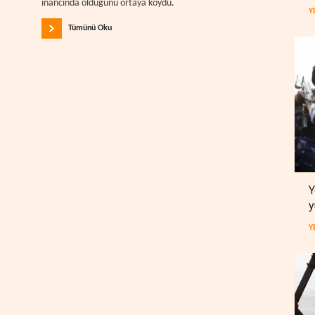
inancında olduğunu ortaya koydu.
Y
Tümünü Oku
Y
y
Y