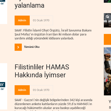
yalanlama
Admin
01 Ocak 1970
SAAF: Filistin İslamî Cihat Örgütü, İsrail Savunma Bakanı
Şaul Mofaz’ın örgütün İran’dan iki milyon dolar para
yardımı aldığı yönündeki iddiasını yalanladı.
Tümünü Oku
Filistinliler HAMAS
Hakkında İyimser
Admin
01 Ocak 1970
SAAF - Gazze\'nin değişik bölgelerinden 342 kişi arasında
Y
düzenlenen ankete katılanların yüzde 59,6’sı HAMAS\'ın
s
kuracağı hükümetin uluslar arası baskıyı aşabileceği