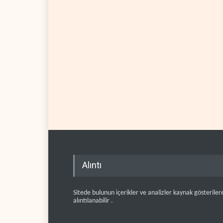
Alıntı
Sitede bulunun içerikler ve analizler kaynak gösteriler
alıntılanabilir .