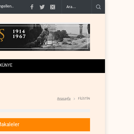
rine ağır darbe, yüzlerce asker ö..
Hürmüz krizi ABD'nin petrol rezervlerini so
KÜNYE
Anasayfa
FİLİSTİN
akaleler