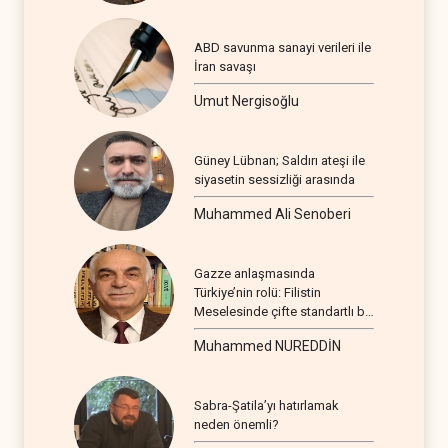
ABD savunma sanayi verileri ile
İran savaşı
Umut Nergisoğlu
Güney Lübnan; Saldırı ateşi ile
siyasetin sessizliği arasında
Muhammed Ali Senoberi
Gazze anlaşmasında
Türkiye’nin rolü: Filistin
Meselesinde çifte standartlı bir
seyir
Muhammed NUREDDİN
Sabra-Şatila’yı hatırlamak
neden önemli?