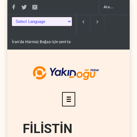
İran'da Hürmüz Boğazı için yeni tasarıya onay..
WSJ: Trump, Hürmüz açı
FİLİSTİN