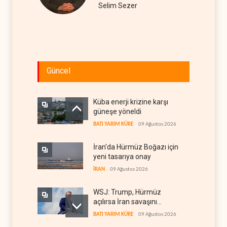
Selim Sezer
Güncel
Küba enerji krizine karşı
güneşe yöneldi
BATI YARIM KÜRE
09 Ağustos 2026
İran'da Hürmüz Boğazı için
yeni tasarıya onay
İRAN
09 Ağustos 2026
WSJ: Trump, Hürmüz
açılırsa İran savaşını
bitirmeye hazır
BATI YARIM KÜRE
09 Ağustos 2026