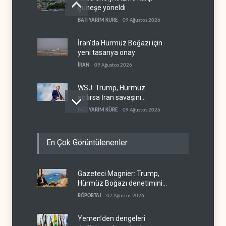
güneşe yöneldi
BATI YARIM KÜRE
09 Ağustos 2026
İran'da Hürmüz Boğazı için
yeni tasarıya onay
İRAN
09 Ağustos 2026
WSJ: Trump, Hürmüz
açılırsa İran savaşını
bitirmeye hazır
BATI YARIM KÜRE
09 Ağustos 2026
Hmeimim ve Tartus için
En Çok Görüntülenenler
HTŞ-Rusya anlaşması
SURİYE
09 Ağustos 2026
Gazeteci Magnier: Trump,
Netanyahu ‘Gazze planını’
Hürmüz Boğazı denetimini
çöpe attı
doğrudan İran ve Umman'a
RÖPORTAJ
07 Ağustos 2026
İSRAİL
09 Ağustos 2026
teslim etti
Yemen’den dengeleri