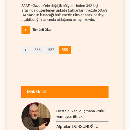
SAAF - Gazze\'nin değişik bölgelerinden 342 kişi
arasında düzenlenen ankete katılanların yüzde 59,6’sı
HAMAS\'ın kuracağı hükümetin uluslar arası baskıyı
aşabileceği inancında olduğunu ortaya koydu.
Tümünü Oku
586
587
588
Makaleler
Dosta güven, düşmana korku
vermeyen ittifak
Alptekin DURSUNOĞLU