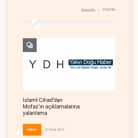
Anasayfa
FİLİSTİN
İslamî Cihad'dan
Mofaz'ın açıklamalarına
yalanlama
Admin
01 Ocak 1970