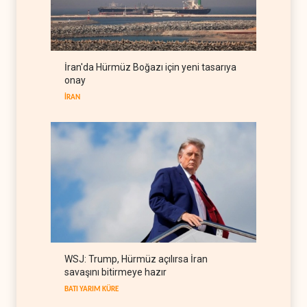
Grönland’da izinsiz sondaj
hamlesi
BATI YARIM KÜRE
09 Ağustos 2026
İran'da Hürmüz Boğazı için yeni tasarıya
Arakçi: ‘İran, tüm baskılara
onay
rağmen direnişini
sürdürecek’
İRAN
İRAN
09 Ağustos 2026
WSJ: Trump, Hürmüz açılırsa İran
savaşını bitirmeye hazır
BATI YARIM KÜRE