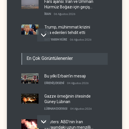
Fars ajansı: İran ve Umman
Hürmüz Boğazı için geçiş
koridorlarında anlaştı
İRAN
06 Ağustos 2026
Trump, mühimmat krizini
ifşa edenleri tehdit etti
BATI YARIM KÜRE
06 Ağustos 2026
Demokratlar: Trump Batı
En Çok Görüntülenenler
Şeria'da işgalci
yerleşimcilere cezasızlık
BATI YARIM KÜRE
06 Ağustos 2026
sağladı
Bu yılki Erbain’in mesajı
İsrail, beyin göçünde rekora
koşuyor
DİRENİŞ EKSENİ
04 Ağustos 2026
İSRAİL
06 Ağustos 2026
Gazze örneğinin ötesinde
Güney Lübnan
LÜBNAN DOSYASI
04 Ağustos 2026
Reuters: ABD’nin İran
savaşındaki uzun menzilli