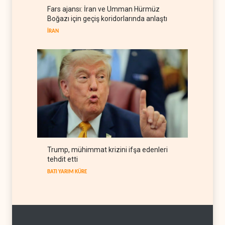
Fars ajansı: İran ve Umman Hürmüz
BM yetkilisinden İsrail'e gizli
Boğazı için geçiş koridorlarında anlaştı
belge akışı
İRAN
BATI YARIM KÜRE
06 Ağustos 2026
Trump, mühimmat krizini ifşa edenleri
tehdit etti
BATI YARIM KÜRE