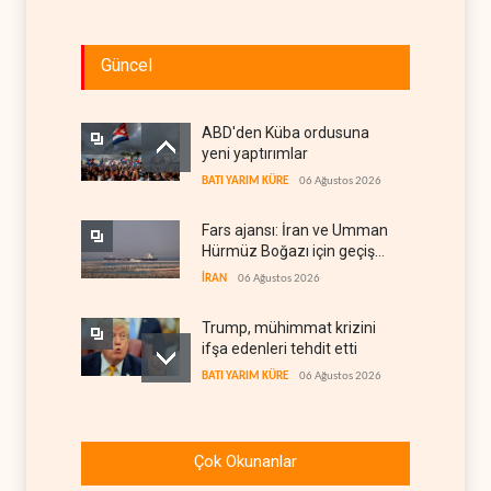
Güncel
ABD'den Küba ordusuna
yeni yaptırımlar
BATI YARIM KÜRE
06 Ağustos 2026
Fars ajansı: İran ve Umman
Hürmüz Boğazı için geçiş
koridorlarında anlaştı
İRAN
06 Ağustos 2026
Trump, mühimmat krizini
ifşa edenleri tehdit etti
BATI YARIM KÜRE
06 Ağustos 2026
Demokratlar: Trump Batı
Şeria'da işgalci
Çok Okunanlar
yerleşimcilere cezasızlık
BATI YARIM KÜRE
06 Ağustos 2026
sağladı