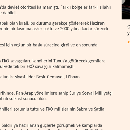
a devlet otoritesi kalmamıştı. Farklı bölgeler farklı silahlı
e dahildi.
kapalı olan İsrail, bu durumu gerekçe göstererek Haziran
Ç
kenin bir kısmına asker soktu ve 2000 yılına kadar sürecek
y
A
si için yoğun bir baskı sürecine girdi ve en sonunda
 FKÖ savaşçıları, kendilerini Tunus’a götürecek gemilere
e ülkede tek bir FKÖ savaşçısı kalmamıştı.
alanjist siyasi lider Beşir Cemayel, Lübnan
ihinde, Pan-Arap yönelimlere sahip Suriye Sosyal Milliyetçi
mbalı suikast sonucu öldü.
tinlileri sorumlu tuttu ve FKÖ milislerinin Sabra ve Şatila
ı. Saldırıya hazırlanan güçlerle görüşmek ve kamplarda