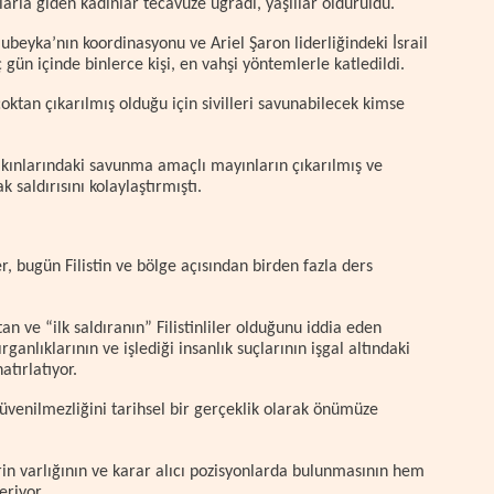
arla giden kadınlar tecavüze uğradı, yaşlılar öldürüldü.
Hubeyka’nın koordinasyonu ve Ariel Şaron liderliğindeki İsrail
ç gün içinde binlerce kişi, en vahşi yöntemlerle katledildi.
oktan çıkarılmış olduğu için sivilleri savunabilecek kimse
akınlarındaki savunma amaçlı mayınların çıkarılmış ve
ak saldırısını kolaylaştırmıştı.
, bugün Filistin ve bölge açısından birden fazla ders
n ve “ilk saldıranın” Filistinliler olduğunu iddia eden
dırganlıklarının ve işlediği insanlık suçlarının işgal altındaki
hatırlatıyor.
 güvenilmezliğini tarihsel bir gerçeklik olarak önümüze
in varlığının ve karar alıcı pozisyonlarda bulunmasının hem
eriyor.