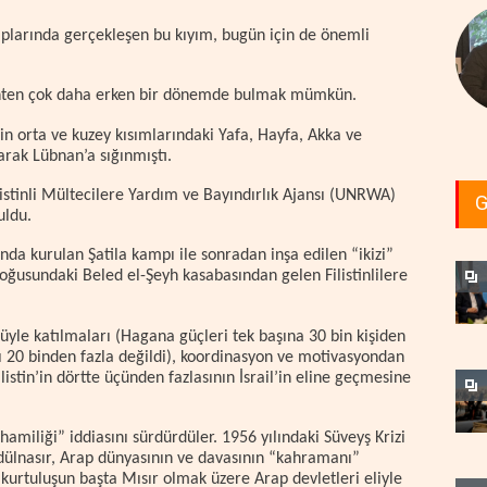
plarında gerçekleşen bu kıyım, bugün için de önemli
tarihten çok daha erken bir dönemde bulmak mümkün.
n’in orta ve kuzey kısımlarındaki Yafa, Hayfa, Akka ve
larak Lübnan’a sığınmıştı.
ilistinli Mültecilere Yardım ve Bayındırlık Ajansı (UNRWA)
G
uldu.
nda kurulan Şatila kampı ile sonradan inşa edilen “ikizi”
oğusundaki Beled el-Şeyh kasabasından gelen Filistinlilere
cüyle katılmaları (Hagana güçleri tek başına 30 bin kişiden
ı 20 binden fazla değildi), koordinasyon ve motivasyondan
istin’in dörtte üçünden fazlasının İsrail’in eline geçmesine
hamiliği” iddiasını sürdürdüler. 1956 yılındaki Süveyş Krizi
dülnasır, Arap dünyasının ve davasının “kahramanı”
, kurtuluşun başta Mısır olmak üzere Arap devletleri eliyle