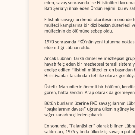
eden, savaş sonrasında ise Filistinlileri korum
Batı Şeria’yı ilhak eden Ürdün rejimi, bu ev sa
Filistinli savaşçıları kendi otoritesinin önünde 
mülteci kamplarına bir dizi baskın düzenledi ve 
mültecinin de ölümüne sebep oldu.
1970 sonrasında FKÖ’nün yeni tutunma noktası,
elde ettiği Lübnan oldu.
Ancak Lübnan, farklı dinsel ve mezhepsel grup
hayatı felç eden bir mezhepsel temsil sistemiy
endişe edilen Filistinli mülteciler en başından
Hıristiyanlar tarafından tehlike olarak görülü
Üstelik Marunilerin önemli bir bölümü, kendil
gören, hatta kendini Arap olarak da görmeyen b
Bütün bunların üzerine FKÖ savaşçılarının Lüb
“başkalarının davası” uğruna ülkenin güney ke
sağcı kanadını çileden çıkardı.
En sonunda, “Falanjistler” olarak bilinen Lübnan
saldırıları, 1975 yılında ülkede iç savaşın patl