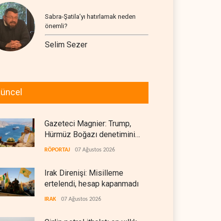
Sabra-Şatila’yı hatırlamak neden
önemli?
Selim Sezer
üncel
Gazeteci Magnier: Trump,
Hürmüz Boğazı denetimini
doğrudan İran ve Umman'a
RÖPORTAJ
07 Ağustos 2026
teslim etti
Irak Direnişi: Misilleme
ertelendi, hesap kapanmadı
IRAK
07 Ağustos 2026