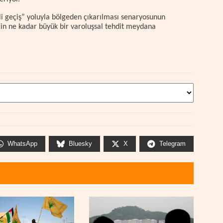
li geçiş” yoluyla bölgeden çıkarılması senaryosunun
çin ne kadar büyük bir varoluşsal tehdit meydana
WhatsApp
Bluesky
X
Telegram