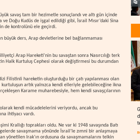
üyük savaş tam bir hezimetle sonuçlandı ve altı gün içinde
a ve Doğu Kudüs de işgal edildiği gibi, İsrail Mısır’daki Sina
in de kontrolünü ele geçirdi.
ğı en büyük ders, Arap devletlerine bel bağlanmaması
liyetçi Arap Hareketi’nin bu savaştan sonra Nasırcılığı terk
tin Halk Kurtuluş Cephesi olarak değiştirmesi bu durumdan
zi Filistinli hareketin oluşturduğu bir çatı yapılanması olan
 kurtuluşun artık yalnızca kendi elleriyle gelebileceğine ikna
 gerçekleşen Karame muharebesiyle, hem kendi savaşçılarının
z olarak kendi mücadelelerini veriyordu, ancak bu
G
na ihtiyacı vardı.
d
t
şimi Krallığı toprakları oldu. Ne var ki 1948 savaşında Batı
lgelerde savaşmama yönünde İsrail’le zımni bir anlaşmaya
R
dan yönetilen Irak’ın ordusuna da savaşmamalarını telkin