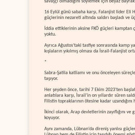
savaşçı olmadığını söylemek için beyaz bayrakl
16 Eylül günü sabaha karşı, Falanjist lider Eli 
güçlerinin nezareti altında saldırı başladı ve ü
İddia ettiklerinin aksine FKÖ güçleri kamptan ç
yoktu.
Ayrıca Ağustos’taki tasfiye sonrasında kamp y
kışlaların yıkılmış olması da İsrail-Falanjist ort
*
Sabra-Şatila katliamı ve onu önceleyen süreçler
taşıyor.
Her şeyden önce, tarihi 7 Ekim 2023’ten başlata
anlatılara karşı, İsrail’in on yıllardır süren sal
Filistin topraklarının ötesine kadar uzandığını 
İkinci olarak, Arap devletlerinin zayıflığını ve
koyuyor.
Aynı zamanda, Lübnan’da direniş yanlısı güçler
Lübnan hem de Filistin için taşıdığı önemi göst