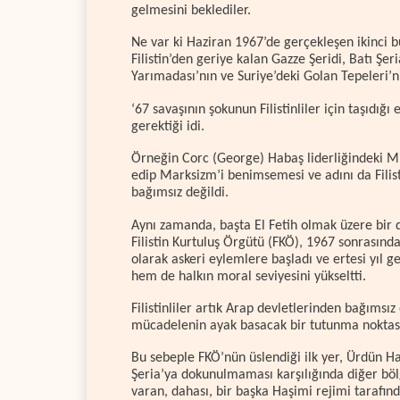
gelmesini beklediler.
Ne var ki Haziran 1967’de gerçekleşen ikinci b
Filistin’den geriye kalan Gazze Şeridi, Batı Şeri
Yarımadası’nın ve Suriye’deki Golan Tepeleri’n
‘67 savaşının şokunun Filistinliler için taşıdı
gerektiği idi.
Örneğin Corc (George) Habaş liderliğindeki Mil
edip Marksizm’i benimsemesi ve adını da Filis
bağımsız değildi.
Aynı zamanda, başta El Fetih olmak üzere bir di
Filistin Kurtuluş Örgütü (FKÖ), 1967 sonrasında
olarak askeri eylemlere başladı ve ertesi yıl
hem de halkın moral seviyesini yükseltti.
Filistinliler artık Arap devletlerinden bağımsı
mücadelenin ayak basacak bir tutunma noktası
Bu sebeple FKÖ’nün üslendiği ilk yer, Ürdün Ha
Şeria’ya dokunulmaması karşılığında diğer bö
varan, dahası, bir başka Haşimi rejimi tarafın