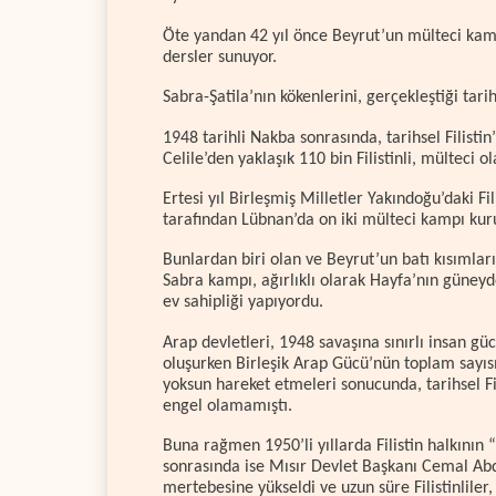
Öte yandan 42 yıl önce Beyrut’un mülteci kam
dersler sunuyor.
Sabra-Şatila’nın kökenlerini, gerçekleştiği 
1948 tarihli Nakba sonrasında, tarihsel Filisti
Celile’den yaklaşık 110 bin Filistinli, mülteci o
Ertesi yıl Birleşmiş Milletler Yakındoğu’daki F
tarafından Lübnan’da on iki mülteci kampı kur
Bunlardan biri olan ve Beyrut’un batı kısımları
Sabra kampı, ağırlıklı olarak Hayfa’nın güneyd
ev sahipliği yapıyordu.
Arap devletleri, 1948 savaşına sınırlı insan gü
oluşurken Birleşik Arap Gücü’nün toplam sayıs
yoksun hareket etmeleri sonucunda, tarihsel Fil
engel olamamıştı.
Buna rağmen 1950’li yıllarda Filistin halkının “
sonrasında ise Mısır Devlet Başkanı Cemal Ab
mertebesine yükseldi ve uzun süre Filistinliler