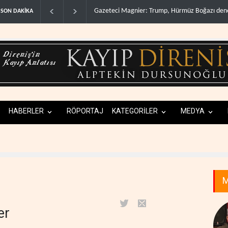
Irak Direnişi: Misilleme ertelendi, hesap kapan
SON DAKİKA
HABERLER
RÖPORTAJ
KATEGORİLER
MEDYA
M
er