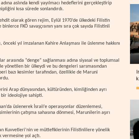
a adına aslında kendi yayılmacı hedeflerini gerçekleştirip
hipliğini kısa sürede sonlandırdı.
tehdit olarak gören rejim, Eylül 1970’de ülkedeki Filistin
binlerce FKÖ savaşçısının yanı sıra çok sayıda Filistinli
 önceki yıl imzalanan Kahire Anlaşması ile üslenme hakkını
lar arasında “denge” sağlanması adına siyasal ve toplumsal
le yönetilen bir ülkeydi ve bu dengeleri sarsmasından
I
 beri bazı kesimler tarafından, özellikle de Maruni
k
yordu.
I
erini Arap dünyasından, kültüründen, kimliğinden ayrı
ir ideolojiye sahipti.
nan’da üslenerek İsrail’e operasyonlar düzenlemesi,
simlerinin çatışma sahasına dönmesi, Marunilerin aşırı
 Kuvvetleri’nin ve müttefiklerinin Filistinlilere yönelik
ak vermesine yol açtı.