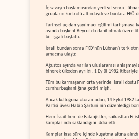
İç savaşın başlamasından yedi yıl sonra Lübnan’d
grupların kontrolü altındaydı ve bunlara FKÖ d
Tarihsel açıdan yayılmacı eğilimi tartışmaya 
ayında başkent Beyrut da dahil olmak üzere ül
bir işgali başlattı.
İsrail bundan sonra FKÖ’nün Lübnan’ı terk etme
amacına ulaştı:
Ağustos ayında varılan uluslararası anlaşmayla
binerek ülkeden ayrıldı. 1 Eylül 1982 itibariyl
Tüm bu karmaşanın orta yerinde, İsrail dostu F
cumhurbaşkanlığına getirilmişti.
Ancak koltuğuna oturamadan, 14 Eylül 1982 tar
Partisi üyesi Habib Şartuni’nin düzenlediği bo
Hem İsrail hem de Falanjistler, suikasttan Filis
kamplarında saklandığını iddia etti.
Kamplar kısa süre içinde kuşatma altına alınd