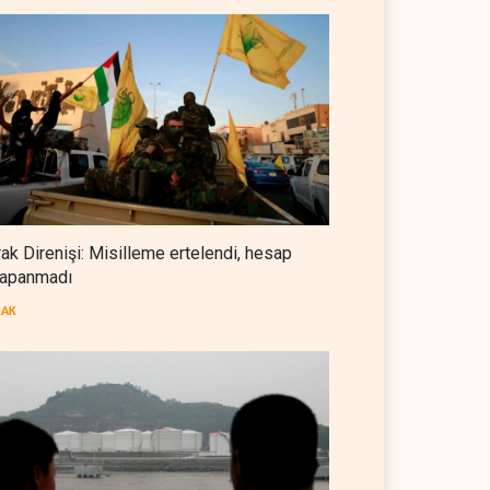
LÜBNAN
07 Ağustos 2026
Foreign Affairs: ABD
Ortadoğu'dan elini çekmeli
BATI YARIM KÜRE
07 Ağustos 2026
Suudi Arabistan, Türkiye ve
Pakistan ortak savunma
anlaşması imzaladı
ARAP DÜNYASI
07 Ağustos 2026
rak Direnişi: Misilleme ertelendi, hesap
apanmadı
ABD, Suudi Arabistan'dan
petrol ithalatını 40 yıl sonra ilk
RAK
kez durdurdu
BATI YARIM KÜRE
07 Ağustos 2026