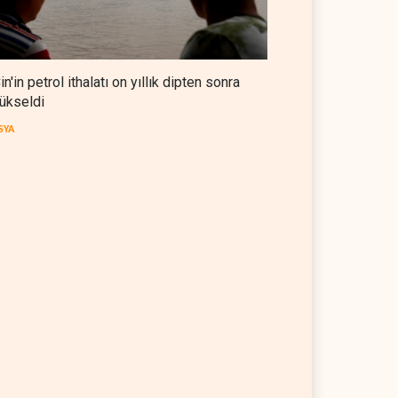
in'in petrol ithalatı on yıllık dipten sonra
ükseldi
SYA