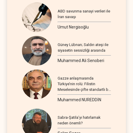
ABD savunma sanayi verileri ile
İran savaşı
Umut Nergisoğlu
Güney Lübnan; Saldırı ateşi ile
siyasetin sessizliği arasında
Muhammed Ali Senoberi
Gazze anlaşmasında
Türkiye’nin rolü: Filistin
Meselesinde çifte standartlı bir
seyir
Muhammed NUREDDİN
Sabra-Şatila’yı hatırlamak
neden önemli?