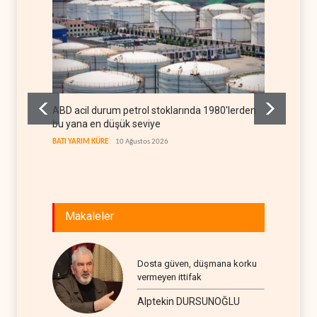
ABD acil durum petrol stoklarında 1980'lerden
Devrim 
bu yana en düşük seviye
düzey
BATI YARIM KÜRE
10 Ağustos 2026
İRAN
10
Makaleler
Dosta güven, düşmana korku
vermeyen ittifak
Alptekin DURSUNOĞLU