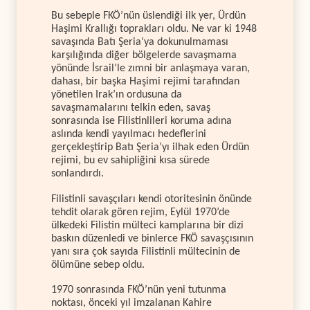
Bu sebeple FKÖ’nün üslendiği ilk yer, Ürdün
Haşimi Krallığı toprakları oldu. Ne var ki 1948
savaşında Batı Şeria’ya dokunulmaması
karşılığında diğer bölgelerde savaşmama
yönünde İsrail’le zımni bir anlaşmaya varan,
dahası, bir başka Haşimi rejimi tarafından
yönetilen Irak’ın ordusuna da
savaşmamalarını telkin eden, savaş
sonrasında ise Filistinlileri koruma adına
aslında kendi yayılmacı hedeflerini
gerçekleştirip Batı Şeria’yı ilhak eden Ürdün
rejimi, bu ev sahipliğini kısa sürede
sonlandırdı.
Filistinli savaşçıları kendi otoritesinin önünde
tehdit olarak gören rejim, Eylül 1970’de
ülkedeki Filistin mülteci kamplarına bir dizi
baskın düzenledi ve binlerce FKÖ savaşçısının
yanı sıra çok sayıda Filistinli mültecinin de
ölümüne sebep oldu.
1970 sonrasında FKÖ’nün yeni tutunma
noktası, önceki yıl imzalanan Kahire