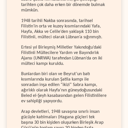
tarihten çok daha erken bir dönemde bulmak
mümkün.
1948 tarihli Nakba sonrasında, tarihsel
Filistin’in orta ve kuzey kısımlarındaki Yafa,
Hayfa, Akka ve Celile’den yaklaşık 110 bin
Filistinli, mülteci olarak Lübnan’a sığınmıştı.
Ertesi yıl Birleşmiş Milletler Yakındoğu’daki
Filistinli Mültecilere Yardım ve Bayındırlık
Ajansı (UNRWA) tarafından Lübnan’da on iki
mülteci kampı kuruldu.
Bunlardan biri olan ve Beyrut’un batı
kısımlarında kurulan Şatila kampı ile
sonradan inşa edilen “ikizi” Sabra kampı,
ağırlıklı olarak Hayfa’nın güneydoğusundaki
Beled el-Şeyh kasabasından gelen Filistinlilere
ev sahipliği yapıyordu.
Arap devletleri, 1948 savaşına sınırlı insan
gücüyle katılmaları (Hagana güçleri tek
başına 30 bin kişiden oluşurken Birleşik Arap
Gücü’nün toplam sayısı 20 binden fazla