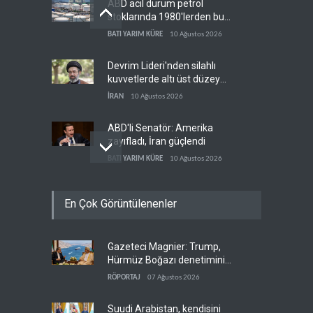
ABD acil durum petrol
stoklarında 1980'lerden bu
yana en düşük seviye
BATI YARIM KÜRE
10 Ağustos 2026
Devrim Lideri'nden silahlı
kuvvetlerde altı üst düzey
atama
İRAN
10 Ağustos 2026
ABD'li Senatör: Amerika
zayıfladı, İran güçlendi
BATI YARIM KÜRE
10 Ağustos 2026
Irak'tan Türkiye ve Suriye ile
En Çok Görüntülenenler
yeni petrol ihracatı
anlaşması
IRAK
10 Ağustos 2026
Gazeteci Magnier: Trump,
Rızai'nin yeni görevi İran
Hürmüz Boğazı denetimini
ordusunda geniş yankı buldu
doğrudan İran ve Umman'a
RÖPORTAJ
07 Ağustos 2026
İRAN
10 Ağustos 2026
teslim etti
Suudi Arabistan, kendisini