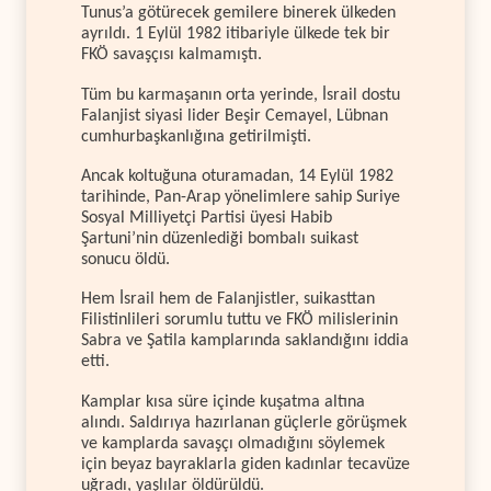
Tunus’a götürecek gemilere binerek ülkeden
ayrıldı. 1 Eylül 1982 itibariyle ülkede tek bir
FKÖ savaşçısı kalmamıştı.
Tüm bu karmaşanın orta yerinde, İsrail dostu
Falanjist siyasi lider Beşir Cemayel, Lübnan
cumhurbaşkanlığına getirilmişti.
Ancak koltuğuna oturamadan, 14 Eylül 1982
tarihinde, Pan-Arap yönelimlere sahip Suriye
Sosyal Milliyetçi Partisi üyesi Habib
Şartuni’nin düzenlediği bombalı suikast
sonucu öldü.
Hem İsrail hem de Falanjistler, suikasttan
Filistinlileri sorumlu tuttu ve FKÖ milislerinin
Sabra ve Şatila kamplarında saklandığını iddia
etti.
Kamplar kısa süre içinde kuşatma altına
alındı. Saldırıya hazırlanan güçlerle görüşmek
ve kamplarda savaşçı olmadığını söylemek
için beyaz bayraklarla giden kadınlar tecavüze
uğradı, yaşlılar öldürüldü.