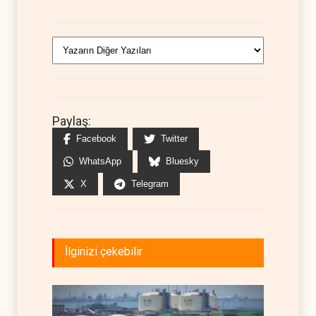
Paylaş:
Facebook
Twitter
WhatsApp
Bluesky
X
Telegram
İlginizi çekebilir