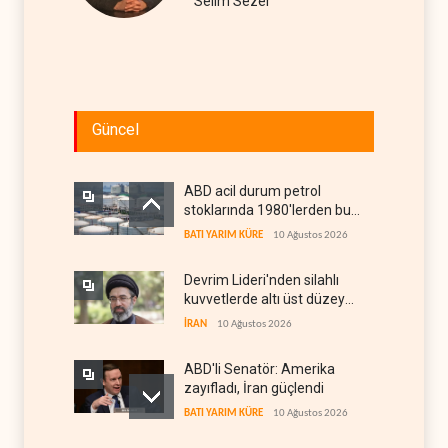
Selim Sezer
Güncel
ABD acil durum petrol
stoklarında 1980'lerden bu
yana en düşük seviye
BATI YARIM KÜRE
10 Ağustos 2026
Devrim Lideri'nden silahlı
kuvvetlerde altı üst düzey
atama
İRAN
10 Ağustos 2026
ABD'li Senatör: Amerika
zayıfladı, İran güçlendi
BATI YARIM KÜRE
10 Ağustos 2026