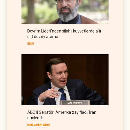
Gazze anlaşmazlığı Trump
ile Netanyahu ittifakını
sınava tabi tutuyor
İSRAİL
10 Ağustos 2026
Reşid Gannuşi açlık grevine
Devrim Lideri'nden silahlı kuvvetlerde altı
başladı
üst düzey atama
ARAP DÜNYASI
10 Ağustos 2026
İRAN
ABD'li Senatör: Amerika zayıfladı, İran
güçlendi
BATI YARIM KÜRE