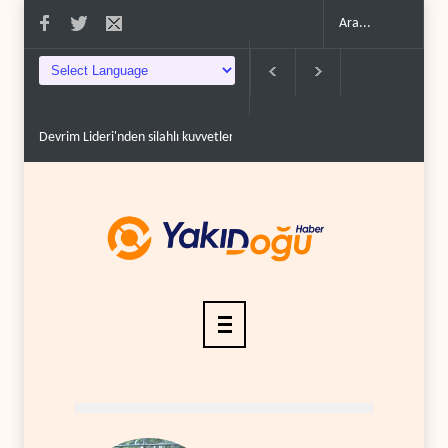
zey at..
ABD'li Senatör: Amerika zayıfladı, İran güçlendi..
Irak'tan Türkiye v