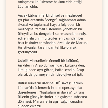
Anlaşması ile üslenme hakkını elde ettiği
Lübnan oldu.
Ancak Lübnan, farklı dinsel ve mezhepsel
gruplar arasında “denge” sağlanması adına
siyasal ve toplumsal hayatı felç eden bir
mezhepsel temsil sistemiyle yönetilen bir
ülkeydi ve bu dengeleri sarsmasından endişe
edilen Filistinli mülteciler en başından beri
bazı kesimler tarafından, özellikle de Maruni
Hıristiyanlar tarafından tehlike olarak
görülüyordu.
Üstelik Marunilerin önemli bir bölümü,
kendilerini Arap dünyasından, kültüründen,
kimliğinden ayrı gören, hatta kendini Arap
olarak da görmeyen bir ideolojiye sahipti.
Bütün bunların üzerine FKÖ savaşçılarının
Lübnan’da üslenerek İsrail’e operasyonlar
düzenlemesi, “başkalarının davası” uğruna
ülkenin güney kesimlerinin çatışma sahasına
dönmesi, Marunilerin aşırı sağcı kanadını
çileden çıkardı.