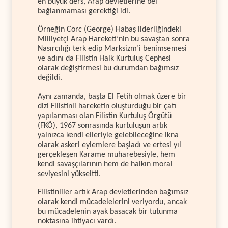
en büyük ders, Arap devletlerine bel
bağlanmaması gerektiği idi.
Örneğin Corc (George) Habaş liderliğindeki
Milliyetçi Arap Hareketi’nin bu savaştan sonra
Nasırcılığı terk edip Marksizm’i benimsemesi
ve adını da Filistin Halk Kurtuluş Cephesi
olarak değiştirmesi bu durumdan bağımsız
değildi.
Aynı zamanda, başta El Fetih olmak üzere bir
dizi Filistinli hareketin oluşturduğu bir çatı
yapılanması olan Filistin Kurtuluş Örgütü
(FKÖ), 1967 sonrasında kurtuluşun artık
yalnızca kendi elleriyle gelebileceğine ikna
olarak askeri eylemlere başladı ve ertesi yıl
gerçekleşen Karame muharebesiyle, hem
kendi savaşçılarının hem de halkın moral
seviyesini yükseltti.
Filistinliler artık Arap devletlerinden bağımsız
olarak kendi mücadelelerini veriyordu, ancak
bu mücadelenin ayak basacak bir tutunma
noktasına ihtiyacı vardı.