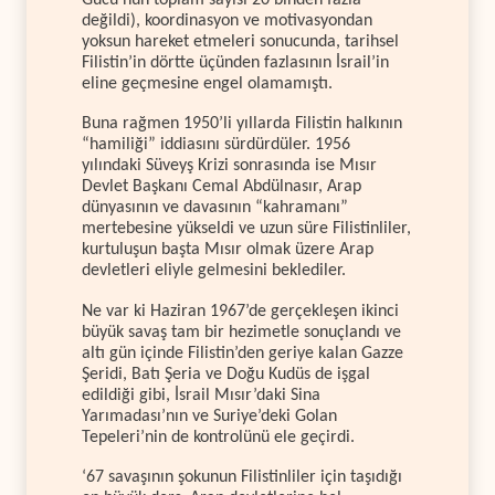
değildi), koordinasyon ve motivasyondan
yoksun hareket etmeleri sonucunda, tarihsel
Filistin’in dörtte üçünden fazlasının İsrail’in
eline geçmesine engel olamamıştı.
Buna rağmen 1950’li yıllarda Filistin halkının
“hamiliği” iddiasını sürdürdüler. 1956
yılındaki Süveyş Krizi sonrasında ise Mısır
Devlet Başkanı Cemal Abdülnasır, Arap
dünyasının ve davasının “kahramanı”
mertebesine yükseldi ve uzun süre Filistinliler,
kurtuluşun başta Mısır olmak üzere Arap
devletleri eliyle gelmesini beklediler.
Ne var ki Haziran 1967’de gerçekleşen ikinci
büyük savaş tam bir hezimetle sonuçlandı ve
altı gün içinde Filistin’den geriye kalan Gazze
Şeridi, Batı Şeria ve Doğu Kudüs de işgal
edildiği gibi, İsrail Mısır’daki Sina
Yarımadası’nın ve Suriye’deki Golan
Tepeleri’nin de kontrolünü ele geçirdi.
‘67 savaşının şokunun Filistinliler için taşıdığı