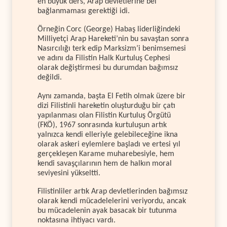
en büyük ders, Arap devletlerine bel
bağlanmaması gerektiği idi.
Örneğin Corc (George) Habaş liderliğindeki
Milliyetçi Arap Hareketi’nin bu savaştan sonra
Nasırcılığı terk edip Marksizm’i benimsemesi
ve adını da Filistin Halk Kurtuluş Cephesi
olarak değiştirmesi bu durumdan bağımsız
değildi.
Aynı zamanda, başta El Fetih olmak üzere bir
dizi Filistinli hareketin oluşturduğu bir çatı
yapılanması olan Filistin Kurtuluş Örgütü
(FKÖ), 1967 sonrasında kurtuluşun artık
yalnızca kendi elleriyle gelebileceğine ikna
olarak askeri eylemlere başladı ve ertesi yıl
gerçekleşen Karame muharebesiyle, hem
kendi savaşçılarının hem de halkın moral
seviyesini yükseltti.
Filistinliler artık Arap devletlerinden bağımsız
olarak kendi mücadelelerini veriyordu, ancak
bu mücadelenin ayak basacak bir tutunma
noktasına ihtiyacı vardı.