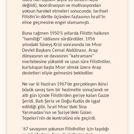
değildi), koordinasyon ve motivasyondan
yoksun hareket etmeleri sonucunda, tarihsel
Filistin’in dörtte üçünden fazlasının İsrail’in
eline geçmesine engel olamamıştı.
Buna rağmen 1950’li yıllarda Filistin halkının
“hamiliği” iddiasını sürdürdüler. 1956
yılındaki Süveyş Krizi sonrasında ise Mısır
Devlet Başkanı Cemal Abdülnasır, Arap
dünyasının ve davasının “kahramanı”
mertebesine yükseldi ve uzun süre Filistinliler,
kurtuluşun başta Mısır olmak üzere Arap
devletleri eliyle gelmesini beklediler.
Ne var ki Haziran 1967’de gerçekleşen ikinci
büyük savaş tam bir hezimetle sonuçlandı ve
altı gün içinde Filistin’den geriye kalan Gazze
Şeridi, Batı Şeria ve Doğu Kudüs de işgal
edildiği gibi, İsrail Mısır’daki Sina
Yarımadası’nın ve Suriye’deki Golan
Tepeleri’nin de kontrolünü ele geçirdi.
‘67 savaşının şokunun Filistinliler için taşıdığı