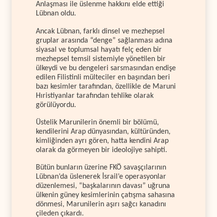
Anlaşması ile üslenme hakkını elde ettiği
Lübnan oldu.
Ancak Lübnan, farklı dinsel ve mezhepsel
gruplar arasında “denge” sağlanması adına
siyasal ve toplumsal hayatı felç eden bir
mezhepsel temsil sistemiyle yönetilen bir
ülkeydi ve bu dengeleri sarsmasından endişe
edilen Filistinli mülteciler en başından beri
bazı kesimler tarafından, özellikle de Maruni
Hıristiyanlar tarafından tehlike olarak
görülüyordu.
Üstelik Marunilerin önemli bir bölümü,
kendilerini Arap dünyasından, kültüründen,
kimliğinden ayrı gören, hatta kendini Arap
olarak da görmeyen bir ideolojiye sahipti.
Bütün bunların üzerine FKÖ savaşçılarının
Lübnan’da üslenerek İsrail’e operasyonlar
düzenlemesi, “başkalarının davası” uğruna
ülkenin güney kesimlerinin çatışma sahasına
dönmesi, Marunilerin aşırı sağcı kanadını
çileden çıkardı.