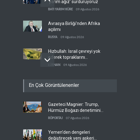
'yarım ağız' sürdürüyoruz
BATI YARIM KÜRE
09 Ağustos 2026
Avrasya Birliği'nden Afrika
açılımı
RUSYA
09 Ağustos 2026
Hizbullah: İsrail çevreyi yok
ederek topraklarını
genişletiyor
LÜBNAN
09 Ağustos 2026
Ayetullah Hamenei'den
En Çok Görüntülenenler
Muhsin Rızai'ye yeni görev
İRAN
09 Ağustos 2026
Gazeteci Magnier: Trump,
Hamas arabuluculardan
Hürmüz Boğazı denetimini
İsrail'e baskı yapmasını
doğrudan İran ve Umman'a
istedi
RÖPORTAJ
07 Ağustos 2026
FİLİSTİN
09 Ağustos 2026
teslim etti
Yemen’den dengeleri
değiştirecek yeni askeri