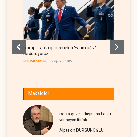
Trump: İran'la görüşmeleri 'yarım ağız'
Avrasya
sürdürüyoruz
RUSYA
BATI YARIM KÜRE
09 Ağustos 2026
Makaleler
Dosta güven, düşmana korku
vermeyen ittifak
Alptekin DURSUNOĞLU