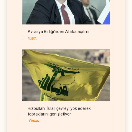
WSJ: Trump, Hürmüz
açılırsa İran savaşını
bitirmeye hazır
BATI YARIM KÜRE
09 Ağustos 2026
Hmeimim ve Tartus için
Avrasya Birliği'nden Afrika açılımı
HTŞ-Rusya anlaşması
RUSYA
SURİYE
09 Ağustos 2026
Hizbullah: İsrail çevreyi yok ederek
topraklarını genişletiyor
LÜBNAN