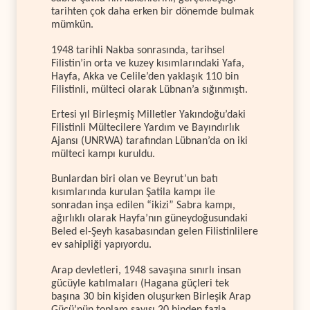
tarihten çok daha erken bir dönemde bulmak
mümkün.
1948 tarihli Nakba sonrasında, tarihsel
Filistin’in orta ve kuzey kısımlarındaki Yafa,
Hayfa, Akka ve Celile’den yaklaşık 110 bin
Filistinli, mülteci olarak Lübnan’a sığınmıştı.
Ertesi yıl Birleşmiş Milletler Yakındoğu’daki
Filistinli Mültecilere Yardım ve Bayındırlık
Ajansı (UNRWA) tarafından Lübnan’da on iki
mülteci kampı kuruldu.
Bunlardan biri olan ve Beyrut’un batı
kısımlarında kurulan Şatila kampı ile
sonradan inşa edilen “ikizi” Sabra kampı,
ağırlıklı olarak Hayfa’nın güneydoğusundaki
Beled el-Şeyh kasabasından gelen Filistinlilere
ev sahipliği yapıyordu.
Arap devletleri, 1948 savaşına sınırlı insan
gücüyle katılmaları (Hagana güçleri tek
başına 30 bin kişiden oluşurken Birleşik Arap
Gücü’nün toplam sayısı 20 binden fazla