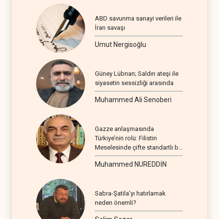
ABD savunma sanayi verileri ile
İran savaşı
Umut Nergisoğlu
Güney Lübnan; Saldırı ateşi ile
siyasetin sessizliği arasında
Muhammed Ali Senoberi
Gazze anlaşmasında
Türkiye’nin rolü: Filistin
Meselesinde çifte standartlı bir
seyir
Muhammed NUREDDİN
Sabra-Şatila’yı hatırlamak
neden önemli?