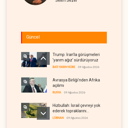
Selim Sezer
Güncel
Trump: İran'la görüşmeleri
'yarım ağız' sürdürüyoruz
BATI YARIM KÜRE
09 Ağustos 2026
Avrasya Birliği'nden Afrika
açılımı
RUSYA
09 Ağustos 2026
Hizbullah: İsrail çevreyi yok
ederek topraklarını
genişletiyor
LÜBNAN
09 Ağustos 2026