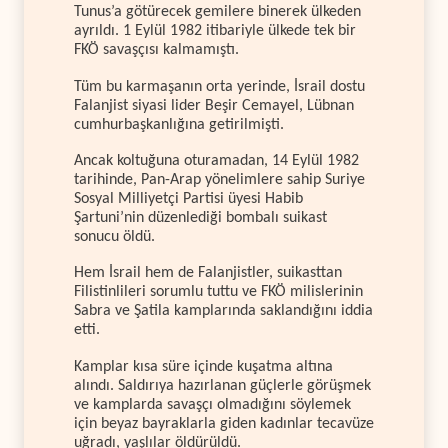
Tunus’a götürecek gemilere binerek ülkeden
ayrıldı. 1 Eylül 1982 itibariyle ülkede tek bir
FKÖ savaşçısı kalmamıştı.
Tüm bu karmaşanın orta yerinde, İsrail dostu
Falanjist siyasi lider Beşir Cemayel, Lübnan
cumhurbaşkanlığına getirilmişti.
Ancak koltuğuna oturamadan, 14 Eylül 1982
tarihinde, Pan-Arap yönelimlere sahip Suriye
Sosyal Milliyetçi Partisi üyesi Habib
Şartuni’nin düzenlediği bombalı suikast
sonucu öldü.
Hem İsrail hem de Falanjistler, suikasttan
Filistinlileri sorumlu tuttu ve FKÖ milislerinin
Sabra ve Şatila kamplarında saklandığını iddia
etti.
Kamplar kısa süre içinde kuşatma altına
alındı. Saldırıya hazırlanan güçlerle görüşmek
ve kamplarda savaşçı olmadığını söylemek
için beyaz bayraklarla giden kadınlar tecavüze
uğradı, yaşlılar öldürüldü.