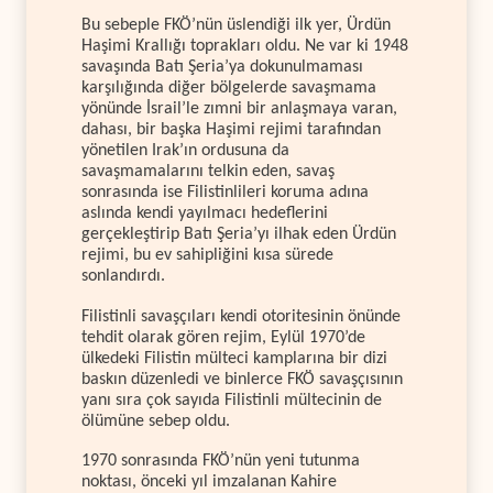
Bu sebeple FKÖ’nün üslendiği ilk yer, Ürdün
Haşimi Krallığı toprakları oldu. Ne var ki 1948
savaşında Batı Şeria’ya dokunulmaması
karşılığında diğer bölgelerde savaşmama
yönünde İsrail’le zımni bir anlaşmaya varan,
dahası, bir başka Haşimi rejimi tarafından
yönetilen Irak’ın ordusuna da
savaşmamalarını telkin eden, savaş
sonrasında ise Filistinlileri koruma adına
aslında kendi yayılmacı hedeflerini
gerçekleştirip Batı Şeria’yı ilhak eden Ürdün
rejimi, bu ev sahipliğini kısa sürede
sonlandırdı.
Filistinli savaşçıları kendi otoritesinin önünde
tehdit olarak gören rejim, Eylül 1970’de
ülkedeki Filistin mülteci kamplarına bir dizi
baskın düzenledi ve binlerce FKÖ savaşçısının
yanı sıra çok sayıda Filistinli mültecinin de
ölümüne sebep oldu.
1970 sonrasında FKÖ’nün yeni tutunma
noktası, önceki yıl imzalanan Kahire