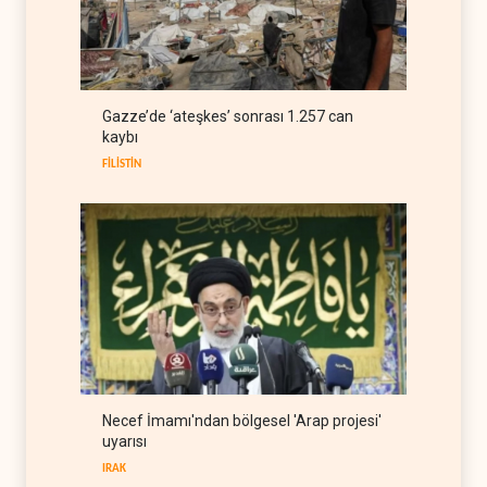
Bloomberg: Türkiye
Karadeniz'deki gemi trafiğini
kısıtlamaya başladı
TÜRKİYE
08 Ağustos 2026
ABD Genelkurmay Başkanı:
Gazze’de ‘ateşkes’ sonrası 1.257 can
Hava gücü Trump'ın
kaybı
hedeflerine yetmez
BATI YARIM KÜRE
08 Ağustos 2026
FİLİSTİN
Necef İmamı'ndan bölgesel 'Arap projesi'
uyarısı
IRAK