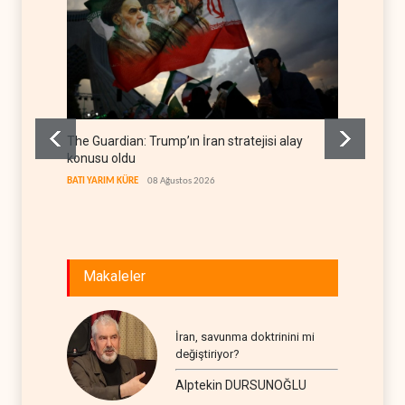
The Guardian: Trump’ın İran stratejisi alay
Gazze’
konusu oldu
FİLİSTİN
BATI YARIM KÜRE
08 Ağustos 2026
Makaleler
İran, savunma doktrinini mi
değiştiriyor?
Alptekin DURSUNOĞLU