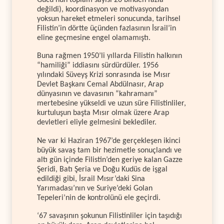
değildi), koordinasyon ve motivasyondan
yoksun hareket etmeleri sonucunda, tarihsel
Filistin’in dörtte üçünden fazlasının İsrail’in
eline geçmesine engel olamamıştı.
Buna rağmen 1950’li yıllarda Filistin halkının
“hamiliği” iddiasını sürdürdüler. 1956
yılındaki Süveyş Krizi sonrasında ise Mısır
Devlet Başkanı Cemal Abdülnasır, Arap
dünyasının ve davasının “kahramanı”
mertebesine yükseldi ve uzun süre Filistinliler,
kurtuluşun başta Mısır olmak üzere Arap
devletleri eliyle gelmesini beklediler.
Ne var ki Haziran 1967’de gerçekleşen ikinci
büyük savaş tam bir hezimetle sonuçlandı ve
altı gün içinde Filistin’den geriye kalan Gazze
Şeridi, Batı Şeria ve Doğu Kudüs de işgal
edildiği gibi, İsrail Mısır’daki Sina
Yarımadası’nın ve Suriye’deki Golan
Tepeleri’nin de kontrolünü ele geçirdi.
‘67 savaşının şokunun Filistinliler için taşıdığı