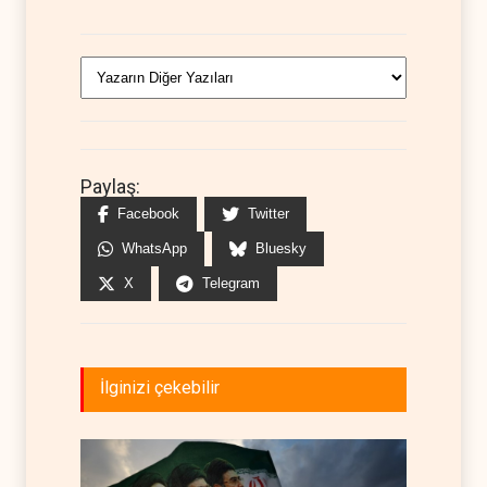
Paylaş:
Facebook
Twitter
WhatsApp
Bluesky
X
Telegram
İlginizi çekebilir