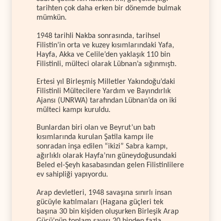
tarihten çok daha erken bir dönemde bulmak
mümkün.
1948 tarihli Nakba sonrasında, tarihsel
Filistin’in orta ve kuzey kısımlarındaki Yafa,
Hayfa, Akka ve Celile’den yaklaşık 110 bin
Filistinli, mülteci olarak Lübnan’a sığınmıştı.
Ertesi yıl Birleşmiş Milletler Yakındoğu’daki
Filistinli Mültecilere Yardım ve Bayındırlık
Ajansı (UNRWA) tarafından Lübnan’da on iki
mülteci kampı kuruldu.
Bunlardan biri olan ve Beyrut’un batı
kısımlarında kurulan Şatila kampı ile
sonradan inşa edilen “ikizi” Sabra kampı,
ağırlıklı olarak Hayfa’nın güneydoğusundaki
Beled el-Şeyh kasabasından gelen Filistinlilere
ev sahipliği yapıyordu.
Arap devletleri, 1948 savaşına sınırlı insan
gücüyle katılmaları (Hagana güçleri tek
başına 30 bin kişiden oluşurken Birleşik Arap
Gücü’nün toplam sayısı 20 binden fazla