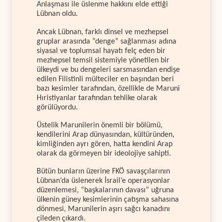
Anlaşması ile üslenme hakkını elde ettiği
Lübnan oldu.
Ancak Lübnan, farklı dinsel ve mezhepsel
gruplar arasında “denge” sağlanması adına
siyasal ve toplumsal hayatı felç eden bir
mezhepsel temsil sistemiyle yönetilen bir
ülkeydi ve bu dengeleri sarsmasından endişe
edilen Filistinli mülteciler en başından beri
bazı kesimler tarafından, özellikle de Maruni
Hıristiyanlar tarafından tehlike olarak
görülüyordu.
Üstelik Marunilerin önemli bir bölümü,
kendilerini Arap dünyasından, kültüründen,
kimliğinden ayrı gören, hatta kendini Arap
olarak da görmeyen bir ideolojiye sahipti.
Bütün bunların üzerine FKÖ savaşçılarının
Lübnan’da üslenerek İsrail’e operasyonlar
düzenlemesi, “başkalarının davası” uğruna
ülkenin güney kesimlerinin çatışma sahasına
dönmesi, Marunilerin aşırı sağcı kanadını
çileden çıkardı.