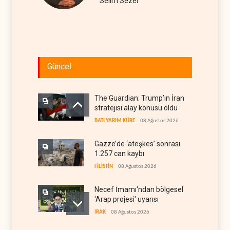
Selim Sezer
Güncel
The Guardian: Trump’ın İran
stratejisi alay konusu oldu
BATI YARIM KÜRE
08 Ağustos 2026
Gazze’de ‘ateşkes’ sonrası
1.257 can kaybı
FİLİSTİN
08 Ağustos 2026
Necef İmamı'ndan bölgesel
'Arap projesi' uyarısı
IRAK
08 Ağustos 2026