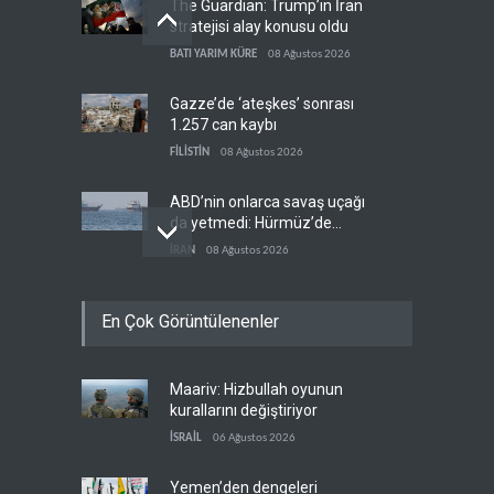
The Guardian: Trump’ın İran
stratejisi alay konusu oldu
BATI YARIM KÜRE
08 Ağustos 2026
Gazze’de ‘ateşkes’ sonrası
1.257 can kaybı
FİLİSTİN
08 Ağustos 2026
ABD’nin onlarca savaş uçağı
da yetmedi: Hürmüz’de
gemi vuruldu
İRAN
08 Ağustos 2026
Necef İmamı'ndan bölgesel
En Çok Görüntülenenler
'Arap projesi' uyarısı
IRAK
08 Ağustos 2026
Maariv: Hizbullah oyunun
Mossad’ın İran'a karşı Kürt
kurallarını değiştiriyor
planı neden çöktü?
İSRAİL
06 Ağustos 2026
İSRAİL
08 Ağustos 2026
Yemen’den dengeleri