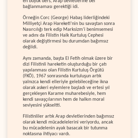
en büyük ders, Arap devletlerine bel
bağlanmaması gerektiği idi.
Örneğin Corc (George) Habaş liderliğindeki
Milliyetçi Arap Hareketi’nin bu savaştan sonra
Nasırcılığı terk edip Marksizm’i benimsemesi
ve adını da Filistin Halk Kurtuluş Cephesi
olarak değiştirmesi bu durumdan bağımsız
değildi.
Aynı zamanda, başta El Fetih olmak üzere bir
dizi Filistinli hareketin oluşturduğu bir çatı
yapılanması olan Filistin Kurtuluş Örgütü
(FKÖ), 1967 sonrasında kurtuluşun artık
yalnızca kendi elleriyle gelebileceğine ikna
olarak askeri eylemlere başladı ve ertesi yıl
gerçekleşen Karame muharebesiyle, hem
kendi savaşçılarının hem de halkın moral
seviyesini yükseltti.
Filistinliler artık Arap devletlerinden bağımsız
olarak kendi mücadelelerini veriyordu, ancak
bu mücadelenin ayak basacak bir tutunma
noktasına ihtiyacı vardı.