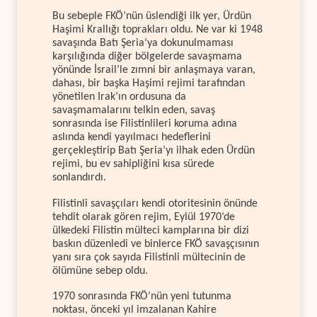
Bu sebeple FKÖ’nün üslendiği ilk yer, Ürdün
Haşimi Krallığı toprakları oldu. Ne var ki 1948
savaşında Batı Şeria’ya dokunulmaması
karşılığında diğer bölgelerde savaşmama
yönünde İsrail’le zımni bir anlaşmaya varan,
dahası, bir başka Haşimi rejimi tarafından
yönetilen Irak’ın ordusuna da
savaşmamalarını telkin eden, savaş
sonrasında ise Filistinlileri koruma adına
aslında kendi yayılmacı hedeflerini
gerçekleştirip Batı Şeria’yı ilhak eden Ürdün
rejimi, bu ev sahipliğini kısa sürede
sonlandırdı.
Filistinli savaşçıları kendi otoritesinin önünde
tehdit olarak gören rejim, Eylül 1970’de
ülkedeki Filistin mülteci kamplarına bir dizi
baskın düzenledi ve binlerce FKÖ savaşçısının
yanı sıra çok sayıda Filistinli mültecinin de
ölümüne sebep oldu.
1970 sonrasında FKÖ’nün yeni tutunma
noktası, önceki yıl imzalanan Kahire