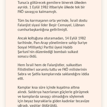
Tunus’a götürecek gemilere binerek ülkeden
ayrıldı. 1 Eylül 1982 itibariyle ülkede tek bir
FKÖ savaşçısı kalmamıştı.
Tüm bu karmaşanın orta yerinde, İsrail dostu
Falanjist siyasi lider Beşir Cemayel, Lübnan
cumhurbaşkanlığına getirilmişti.
Ancak koltuğuna oturamadan, 14 Eylül 1982
tarihinde, Pan-Arap yönelimlere sahip Suriye
Sosyal Milliyetçi Partisi üyesi Habib
Şartuni’nin düzenlediği bombalı suikast
sonucu öldü.
Hem İsrail hem de Falanjistler, suikasttan
Filistinlileri sorumlu tuttu ve FKÖ milislerinin
Sabra ve Şatila kamplarında saklandığını iddia
etti.
Kamplar kısa süre içinde kuşatma altına
alındı. Saldırıya hazırlanan güçlerle görüşmek
ve kamplarda savaşçı olmadığını söylemek
için beyaz bayraklarla giden kadınlar tecavüze
uğradı, yaşlılar öldürüldü.