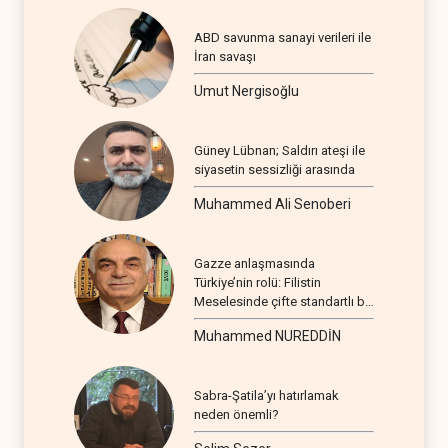
ABD savunma sanayi verileri ile
İran savaşı
Umut Nergisoğlu
Güney Lübnan; Saldırı ateşi ile
siyasetin sessizliği arasında
Muhammed Ali Senoberi
Gazze anlaşmasında
Türkiye’nin rolü: Filistin
Meselesinde çifte standartlı bir
seyir
Muhammed NUREDDİN
Sabra-Şatila’yı hatırlamak
neden önemli?