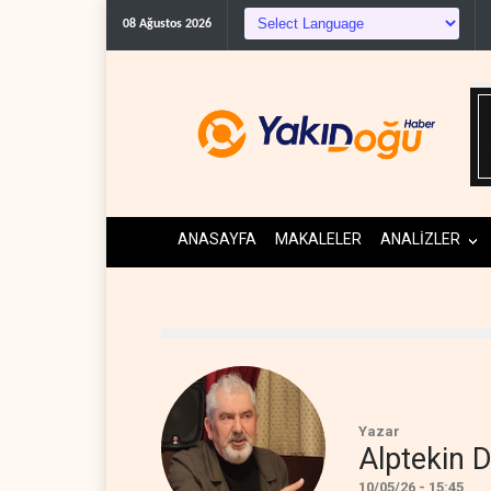
08 Ağustos 2026
ANASAYFA
MAKALELER
ANALİZLER
Yazar
Alptekin
10/05/26 - 15:45