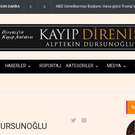
WSJ: İran, ABD’nin Körfez’deki hakimiyetini son
SON DAKİKA
HABERLER
RÖPORTAJ
KATEGORİLER
MEDYA
M
 DURSUNOĞLU