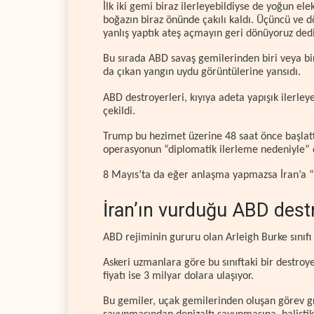
İlk iki gemi biraz ilerleyebildiyse de yoğun el
boğazın biraz önünde çakılı kaldı. Üçüncü ve d
yanlış yaptık ateş açmayın geri dönüyoruz dedi
Bu sırada ABD savaş gemilerinden biri veya bir
da çıkan yangın uydu görüntülerine yansıdı.
ABD destroyerleri, kıyıya adeta yapışık ilerleye
çekildi.
Trump bu hezimet üzerine 48 saat önce başlatt
operasyonun “diplomatik ilerleme nedeniyle” 
8 Mayıs’ta da eğer anlaşma yapmazsa İran’a 
İran’ın vurduğu ABD destr
ABD rejiminin gururu olan Arleigh Burke sınıfı
Askeri uzmanlara göre bu sınıftaki bir destroyer
fiyatı ise 3 milyar dolara ulaşıyor.
Bu gemiler, uçak gemilerinden oluşan görev gr