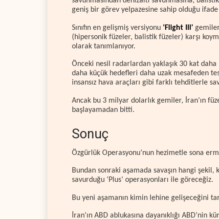
savunmasından denizaltı savunmasına, balistik
geniş bir görev yelpazesine sahip olduğu ifade 
Sınıfın en gelişmiş versiyonu
‘Flight III’
gemiler
(hipersonik füzeler, balistik füzeler) karşı koy
olarak tanımlanıyor.
Önceki nesil radarlardan yaklaşık 30 kat daha
daha küçük hedefleri daha uzak mesafeden tespi
insansız hava araçları gibi farklı tehditlerle sa
Ancak bu 3 milyar dolarlık gemiler, İran’ın f
başlayamadan bitti.
Sonuç
Özgürlük Operasyonu’nun hezimetle sona ermes
Bundan sonraki aşamada savaşın hangi şekil, k
savurduğu ‘Plus’ operasyonları ile göreceğiz.
Bu yeni aşamanın kimin lehine gelişeceğini tara
İran’ın ABD ablukasına dayanıklığı ABD’nin kür