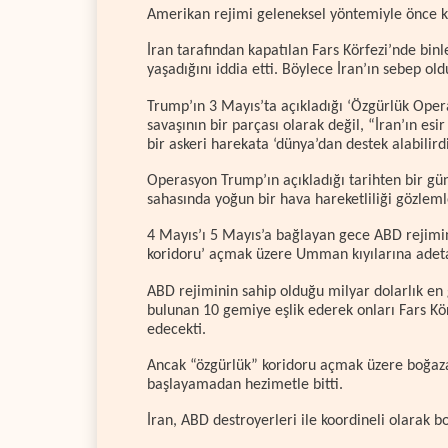
Amerikan rejimi geleneksel yöntemiyle önce 
İran tarafından kapatılan Fars Körfezi’nde binl
yaşadığını iddia etti. Böylece İran’ın sebep old
Trump’ın 3 Mayıs’ta açıkladığı ‘Özgürlük Operas
savaşının bir parçası olarak değil, “İran’ın esi
bir askeri harekata ‘dünya’dan destek alabilir
Operasyon Trump’ın açıkladığı tarihten bir gün
sahasında yoğun bir hava hareketliliği gözlem
4 Mayıs’ı 5 Mayıs’a bağlayan gece ABD rejimi
koridoru’ açmak üzere Umman kıyılarına adeta 
ABD rejiminin sahip olduğu milyar dolarlık en
bulunan 10 gemiye eşlik ederek onları Fars Kö
edecekti.
Ancak “özgürlük” koridoru açmak üzere boğaza
başlayamadan hezimetle bitti.
İran, ABD destroyerleri ile koordineli olarak