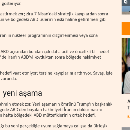
 gösteriyor.
stirmek zor; zira 7 Nisan’daki stratejik kayıplardan sonra
 ve bölgedeki ABD üslerinin eski haline getirilmesi gibi
 İran’ın nükleer programının dizginlenmesi veya sona
k ABD açısından bundan çok daha acil ve öncelikli bir hedef
f de İran’ın ABD’yi kovduktan sonra bölgede hakimiyet
defi vaat etmiyor; tersine kayıplarını arttırıyor. Savaş, işte
irmek zorunda.
en yeni aşama
A
tahmin etmek zor. Yeni aşamanın ömrünü Trump’ın başkanlık
T
ölgede ABD’den boşalan hakimiyeti İran’ın doldurmasını
 hatta bölgedeki ABD müttefiklerinin ortak hedefi.
B
tığı bu yeni gerçekliğe uyum sağlamaya çalışsa da Birleşik