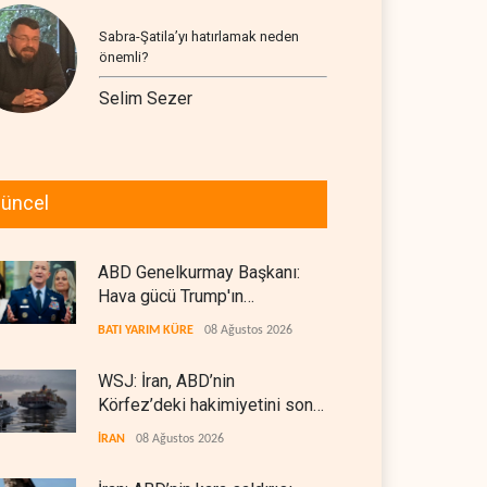
Sabra-Şatila’yı hatırlamak neden
önemli?
Selim Sezer
üncel
ABD Genelkurmay Başkanı:
Hava gücü Trump'ın
hedeflerine yetmez
BATI YARIM KÜRE
08 Ağustos 2026
WSJ: İran, ABD’nin
Körfez’deki hakimiyetini sona
erdiriyor
İRAN
08 Ağustos 2026