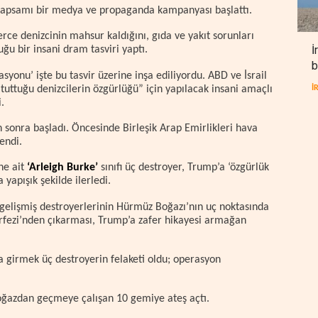
kapsamı bir medya ve propaganda kampanyası başlattı.
erce denizcinin mahsur kaldığını, gıda ve yakıt sorunları
İ
uğu bir insani dram tasviri yaptı.
b
yonu’ işte bu tasvir üzerine inşa ediliyordu. ABD ve İsrail
r tuttuğu denizcilerin özgürlüğü” için yapılacak insani amaçlı
İ
di.
 sonra başladı. Öncesinde Birleşik Arap Emirlikleri hava
lendi.
ne ait
‘Arleigh Burke’
sınıfı üç destroyer, Trump’a ‘özgürlük
yapışık şekilde ilerledi.
 gelişmiş destroyerlerinin Hürmüz Boğazı’nın uç noktasında
rfezi’nden çıkarması, Trump’a zafer hikayesi armağan
 girmek üç destroyerin felaketi oldu; operasyon
 boğazdan geçmeye çalışan 10 gemiye ateş açtı.