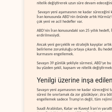
nitelik değiştirerek uzun süre devam edeceğini
Savaşın yeni aşamasının ne kadar süreceğini ke
İran konusunda ABD’nin önünde artık Hürmüz’ün
çok yeni ve acil hedefler var.
ABD’nin İran konusundaki son 25 yıllık hedefi,
erdirilmesiydi.
Ancak yeni gerçeklik ve stratejik kayıplar artı
belirleme zorunluluğu ortaya çıkardı. Bu hede
kurmasını engellemek.
Savaşın 39 günlük şekliyle sürmesi, ABD’ye bu he
bu yüzden şekil, kapsam ve nitelik değişt
Yenilgi üzerine inşa edil
Savaşın yeni aşamasının ne kadar süreceğini 
süresi ile sınırlamak da zor gözüküyor; zira b
engellemek sadece Trump’ın değil, tüm rejimin
Suudi Arabistan, Katar ve Kuveyt İran’ın yarat