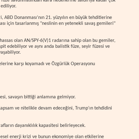
 füze savunmasından kara hedeflerine saldırıya kadar çok
ediliyor.
i, ABD Donanması'nın 21. yüzyılın en büyük tehditlerine
ması için tasarlanmış "neslinin en yetenekli savaş gemileri"
 hassas olan AN/SPY-6(V)1 radarına sahip olan bu gemiler,
t edebiliyor ve aynı anda balistik füze, seyir füzesi ve
vaşabiliyor.
üzelerine karşı koyamadı ve Özgürlük Operasyonu
i, savaşın bittiği anlamına gelmiyor.
apsam ve nitelikle devam edeceğini, Trump’ın tehdidini
fların dayanıklılık kapasitesi belirleyecek.
esel enerji krizi ve bunun ekonomiye olan etkilerine