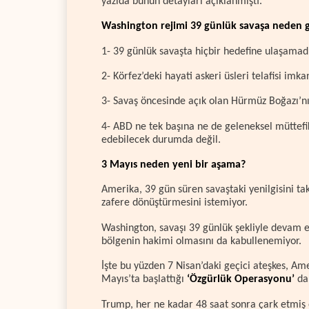
yazıda bunun detayları açıklanmıştı.
Washington rejimi 39 günlük savaşa neden 
1- 39 günlük savaşta hiçbir hedefine ulaşamad
2- Körfez’deki hayati askeri üsleri telafisi imka
3- Savaş öncesinde açık olan Hürmüz Boğazı’nın
4- ABD ne tek başına ne de geleneksel müttefikl
edebilecek durumda değil.
3 Mayıs neden yeni bir aşama?
Amerika, 39 gün süren savaştaki yenilgisini tak
zafere dönüştürmesini istemiyor.
Washington, savaşı 39 günlük şekliyle devam et
bölgenin hakimi olmasını da kabullenemiyor.
İşte bu yüzden 7 Nisan’daki geçici ateşkes, Ame
Mayıs’ta başlattığı
‘Özgürlük Operasyonu’
da 
Trump, her ne kadar 48 saat sonra çark etmiş 