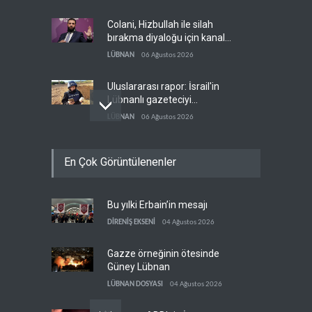
Colani, Hizbullah ile silah
bırakma diyaloğu için kanal
arıyor
LÜBNAN
06 Ağustos 2026
Uluslararası rapor: İsrail'in
Lübnanlı gazeteciyi
öldürmesi savaş suçu
LÜBNAN
06 Ağustos 2026
NYT: Kongre, ABD-İsrail
En Çok Görüntülenenler
askeri ortaklığını yasayla
kalıcılaştırıyor
BATI YARIM KÜRE
06 Ağustos 2026
Bu yılki Erbain’in mesajı
İsrail basını: Trump'ın İran
politikasındaki ertelemeler
DİRENİŞ EKSENİ
04 Ağustos 2026
ABD seçimlerini riske atıyor
BATI YARIM KÜRE
06 Ağustos 2026
Gazze örneğinin ötesinde
Güney Lübnan
LÜBNAN DOSYASI
04 Ağustos 2026