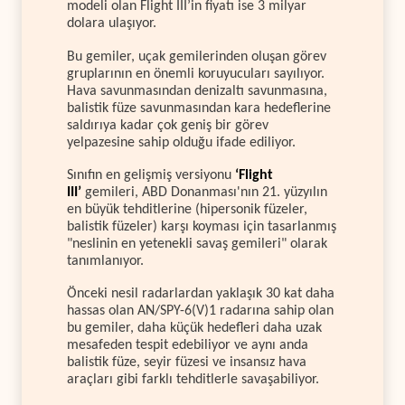
modeli olan Flight III’in fiyatı ise 3 milyar
dolara ulaşıyor.
Bu gemiler, uçak gemilerinden oluşan görev
gruplarının en önemli koruyucuları sayılıyor.
Hava savunmasından denizaltı savunmasına,
balistik füze savunmasından kara hedeflerine
saldırıya kadar çok geniş bir görev
yelpazesine sahip olduğu ifade ediliyor.
Sınıfın en gelişmiş versiyonu
‘Flight
III’
gemileri, ABD Donanması'nın 21. yüzyılın
en büyük tehditlerine (hipersonik füzeler,
balistik füzeler) karşı koyması için tasarlanmış
"neslinin en yetenekli savaş gemileri" olarak
tanımlanıyor.
Önceki nesil radarlardan yaklaşık 30 kat daha
hassas olan AN/SPY-6(V)1 radarına sahip olan
bu gemiler, daha küçük hedefleri daha uzak
mesafeden tespit edebiliyor ve aynı anda
balistik füze, seyir füzesi ve insansız hava
araçları gibi farklı tehditlerle savaşabiliyor.