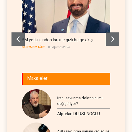
BM yetkilisinden İsrail'e gizli belge akışı
Colani,
kanal a
BATI YARIM KÜRE
05 Ağustos 2026
LÜBNAN
Makaleler
İran, savunma doktrinini mi
değiştiriyor?
Alptekin DURSUNOĞLU
ABD savunma sanayi verileri ile