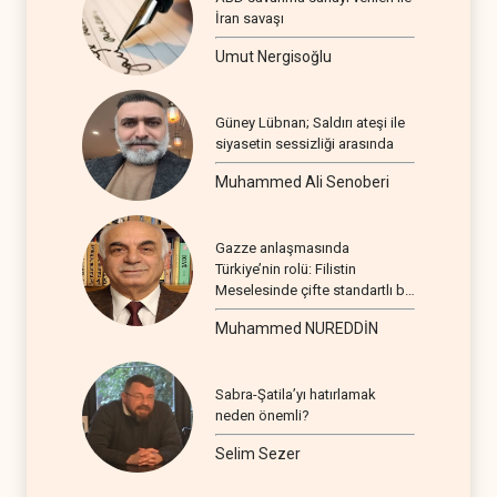
İran savaşı
Umut Nergisoğlu
Güney Lübnan; Saldırı ateşi ile
siyasetin sessizliği arasında
Muhammed Ali Senoberi
Gazze anlaşmasında
Türkiye’nin rolü: Filistin
Meselesinde çifte standartlı bir
seyir
Muhammed NUREDDİN
Sabra-Şatila’yı hatırlamak
neden önemli?
Selim Sezer