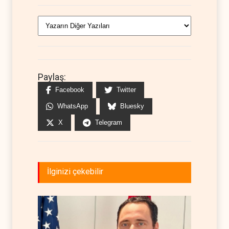
Paylaş:
Facebook
Twitter
WhatsApp
Bluesky
X
Telegram
İlginizi çekebilir