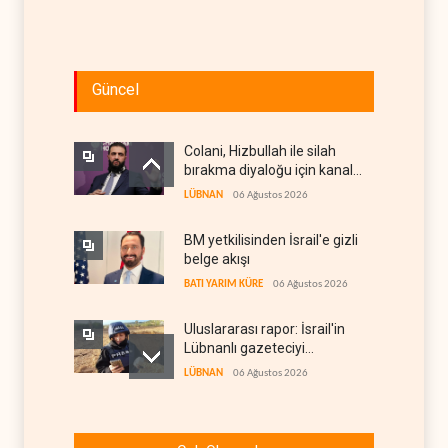
Güncel
Colani, Hizbullah ile silah
bırakma diyaloğu için kanal
arıyor
LÜBNAN
06 Ağustos 2026
BM yetkilisinden İsrail'e gizli
belge akışı
BATI YARIM KÜRE
06 Ağustos 2026
Uluslararası rapor: İsrail'in
Lübnanlı gazeteciyi
öldürmesi savaş suçu
LÜBNAN
06 Ağustos 2026
İsrail basını: Trump'ın İran
politikasındaki ertelemeler