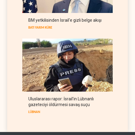
aşamada
İRAN
06 Ağustos 2026
Rusya, Hindistan'a ulaşmak
BM yetkilisinden İsrail'e gizli belge akışı
için yeni güzergah arıyor
BATI YARIM KÜRE
RUSYA
06 Ağustos 2026
Uluslararası rapor: İsrail'in Lübnanlı
gazeteciyi öldürmesi savaş suçu
LÜBNAN