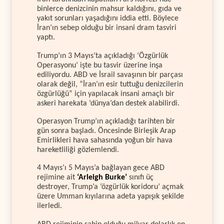
binlerce denizcinin mahsur kaldığını, gıda ve
yakıt sorunları yaşadığını iddia etti. Böylece
İran’ın sebep olduğu bir insani dram tasviri
yaptı.
Trump’ın 3 Mayıs’ta açıkladığı ‘Özgürlük
Operasyonu’ işte bu tasvir üzerine inşa
ediliyordu. ABD ve İsrail savaşının bir parçası
olarak değil, “İran’ın esir tuttuğu denizcilerin
özgürlüğü” için yapılacak insani amaçlı bir
askeri harekata ‘dünya’dan destek alabilirdi.
Operasyon Trump’ın açıkladığı tarihten bir
gün sonra başladı. Öncesinde Birleşik Arap
Emirlikleri hava sahasında yoğun bir hava
hareketliliği gözlemlendi.
4 Mayıs’ı 5 Mayıs’a bağlayan gece ABD
rejimine ait
‘Arleigh Burke’
sınıfı üç
destroyer, Trump’a ‘özgürlük koridoru’ açmak
üzere Umman kıyılarına adeta yapışık şekilde
ilerledi.