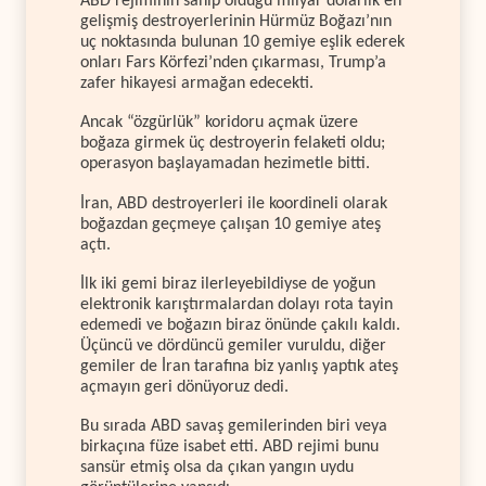
ABD rejiminin sahip olduğu milyar dolarlık en
gelişmiş destroyerlerinin Hürmüz Boğazı’nın
uç noktasında bulunan 10 gemiye eşlik ederek
onları Fars Körfezi’nden çıkarması, Trump’a
zafer hikayesi armağan edecekti.
Ancak “özgürlük” koridoru açmak üzere
boğaza girmek üç destroyerin felaketi oldu;
operasyon başlayamadan hezimetle bitti.
İran, ABD destroyerleri ile koordineli olarak
boğazdan geçmeye çalışan 10 gemiye ateş
açtı.
İlk iki gemi biraz ilerleyebildiyse de yoğun
elektronik karıştırmalardan dolayı rota tayin
edemedi ve boğazın biraz önünde çakılı kaldı.
Üçüncü ve dördüncü gemiler vuruldu, diğer
gemiler de İran tarafına biz yanlış yaptık ateş
açmayın geri dönüyoruz dedi.
Bu sırada ABD savaş gemilerinden biri veya
birkaçına füze isabet etti. ABD rejimi bunu
sansür etmiş olsa da çıkan yangın uydu