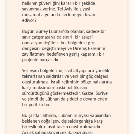
halkının güvenliğini kararlı bir şekilde
savunmak yerine, Tel Aviv ile siyasi
müsamaha yolunda ilerlemeye devam
ediyor?
Bugün Güney Lübnan'da olanlar, sadece bir
sınır çatışması ya da sınırlı bir askerî
operasyon değildir; bu, bölgedeki güç
dengesini değiştirmeyi ve Direniş Ekseni’ni
zayıflatmayı hedefleyen geniş kapsamlı bir
projenin parçasıdır.
Yerleşim bölgelerine, sivil altyapılara yönelik
tekrarlanan saldırılar ve yeni bir göç dalgası
oluşturulması, İsrail rejiminin bölge halklarına
karşı maksimum baskı politikasını
sürdürdüğünü göstermektedir. Gazze, Suriye
ve şimdi de Lübnan'da şiddetle devam eden
bir politika bu.
Bu şartlar altında, Lübnan'ın siyasi yapısından
beklenen doğal şey, dış saldırganlığa karşı
birleşik bir ulusal tavrın oluşturulmasıdır.
Ancak sahadaki gerçeklik, bazı siyasi