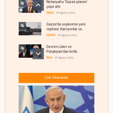
Netanyahu ‘Gazze planını’
çöpe attı
İSRAİL
09 Ağustos 2026
Gazze’de soykırımın yeni
cephesi: Kamyonlar ve
sürücüler de hedefte
FİLİSTİN
09 Ağustos 2026
Devrim Lideri ve
Pizişkiyan’dan kritik
görüşme
İRAN
09 Ağustos 2026
Yemen’den Suudi destekli
güçlere büyük operasyon
Çok Okunanlar
YEMEN
09 Ağustos 2026
Grönland’da izinsiz sondaj
hamlesi
BATI YARIM KÜRE
09 Ağustos 2026