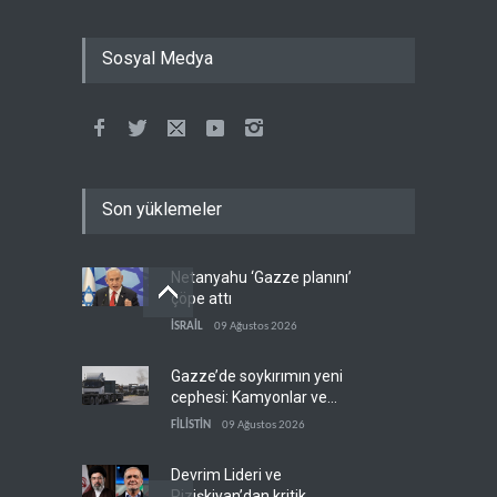
Sosyal Medya
Son yüklemeler
Netanyahu ‘Gazze planını’
çöpe attı
İSRAİL
09 Ağustos 2026
Gazze’de soykırımın yeni
cephesi: Kamyonlar ve
sürücüler de hedefte
FİLİSTİN
09 Ağustos 2026
Devrim Lideri ve
Pizişkiyan’dan kritik