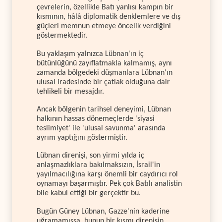
çevrelerin, özellikle Batı yanlısı kampın bir
kısmının, hâlâ diplomatik denklemlere ve dış
güçleri memnun etmeye öncelik verdiğini
göstermektedir.
Bu yaklaşım yalnızca Lübnan'ın iç
bütünlüğünü zayıflatmakla kalmamış, aynı
zamanda bölgedeki düşmanlara Lübnan'ın
ulusal iradesinde bir çatlak olduğuna dair
tehlikeli bir mesajdır.
Ancak bölgenin tarihsel deneyimi, Lübnan
halkının hassas dönemeçlerde 'siyasi
teslimiyet' ile 'ulusal savunma' arasında
ayrım yaptığını göstermiştir.
Lübnan direnişi, son yirmi yılda iç
anlaşmazlıklara bakılmaksızın, İsrail'in
yayılmacılığına karşı önemli bir caydırıcı rol
oynamayı başarmıştır. Pek çok Batılı analistin
bile kabul ettiği bir gerçektir bu.
Bugün Güney Lübnan, Gazze'nin kaderine
uğramamışsa, bunun bir kısmı direnişin