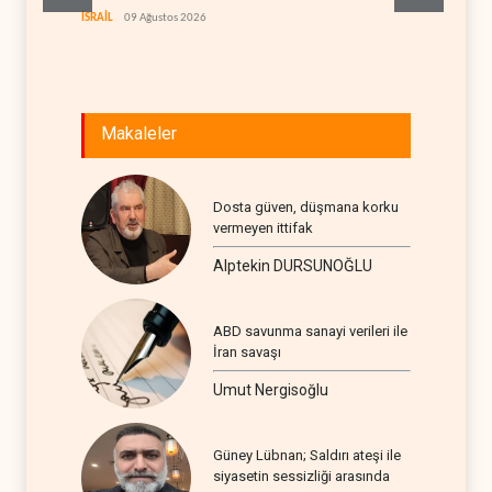
sürücü
İSRAİL
09 Ağustos 2026
FİLİSTİN
Makaleler
Dosta güven, düşmana korku
vermeyen ittifak
Alptekin DURSUNOĞLU
ABD savunma sanayi verileri ile
İran savaşı
Umut Nergisoğlu
Güney Lübnan; Saldırı ateşi ile
siyasetin sessizliği arasında