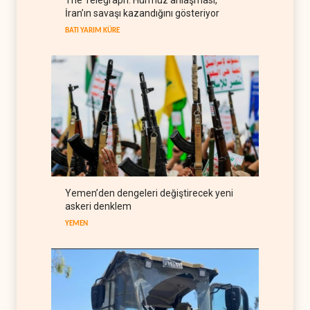
Galibaf, Trump'ın tehdit ve
İran’ın savaşı kazandığını gösteriyor
müzakere mesajlarıyla alay
etti
BATI YARIM KÜRE
İRAN
07 Ağustos 2026
Trump: İran savaşı yakında
bitebilir, ABD silah stokları
zorlanıyor
BATI YARIM KÜRE
07 Ağustos 2026
İsrail ordusunda helikopter
krizi
İSRAİL
07 Ağustos 2026
Gazze'nin yeniden inşası
Yemen’den dengeleri değiştirecek yeni
yerine askeri üs projesi
askeri denklem
FİLİSTİN
07 Ağustos 2026
YEMEN