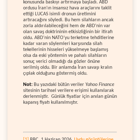
konusunda baskıyı artırmaya başladı. ABD
ordusu İran’ın insansız hava araçlarını taklit
ettiği LUCAS isimli dronun üretimini
artıracağını söyledi. Bu hem silahların ancak
zorla aldırılabileceğini hem de ABD’nin var
olan savaş doktrininin etkisizliğinin bir itirafı
oldu. ABD’nin NATO’yu terketme tehditlerine
kadar varan söylemleri karşısında silah
tekellerinin hisseleri yükselmeye başlamış
olsa da eski yöntemin ve pahalı silahların
sonuç verici olmadığı da gözler önüne
serilmiş oldu. Bir anlamda İran savaşı kralın
çıplak olduğunu göstermiş oldu.
Not:
Bu yazıdaki bütün veriler
Yahoo Finance
sitesinin tarihsel verilere erişimi kullanılarak
derlenmiştir. Günlük fiyatlar için anılan günün
kapanış fiyatı kullanılmıştır.
[1]
BBC, 1 Haziran 2026,
Uydu görüntülerine