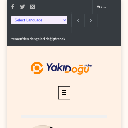
ri denklem..
İsrail güçleri Lübnan ordusunu hedef aldı..
Foreign Affairs: AB