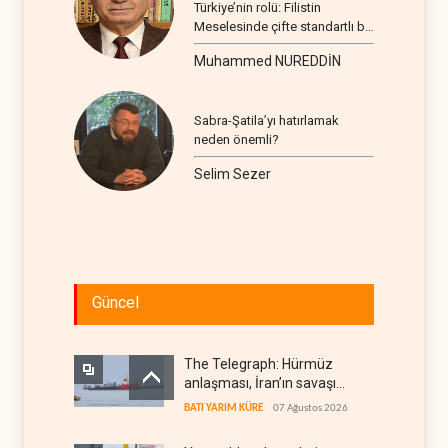
Türkiye’nin rolü: Filistin
Meselesinde çifte standartlı bir
seyir
Muhammed NUREDDİN
Sabra-Şatila’yı hatırlamak
neden önemli?
Selim Sezer
Güncel
The Telegraph: Hürmüz
anlaşması, İran’ın savaşı
kazandığını gösteriyor
BATI YARIM KÜRE
07 Ağustos 2026