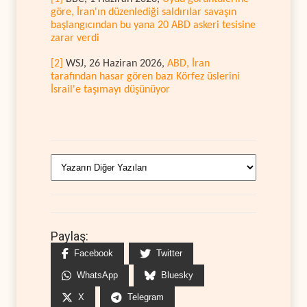
göre, İran'ın düzenlediği saldırılar savaşın
başlangıcından bu yana 20 ABD askeri tesisine
zarar verdi
[2]
WSJ, 26 Haziran 2026,
ABD, İran
tarafından hasar gören bazı Körfez üslerini
İsrail'e taşımayı düşünüyor
Paylaş:
Facebook
Twitter
WhatsApp
Bluesky
X
Telegram