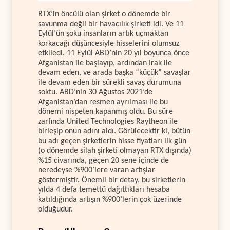
RTX’in öncülü olan şirket o dönemde bir
savunma değil bir havacılık şirketi idi. Ve 11
Eylül’ün şoku insanların artık uçmaktan
korkacağı düşüncesiyle hisselerini olumsuz
etkiledi. 11 Eylül ABD’nin 20 yıl boyunca önce
Afganistan ile başlayıp, ardından Irak ile
devam eden, ve arada başka “küçük” savaşlar
ile devam eden bir sürekli savaş durumuna
soktu. ABD’nin 30 Ağustos 2021’de
Afganistan’dan resmen ayrılması ile bu
dönemi nispeten kapanmış oldu. Bu süre
zarfında United Technologies Raytheon ile
birleşip onun adını aldı. Görülecektir ki, bütün
bu adı geçen şirketlerin hisse fiyatları ilk gün
(o dönemde silah şirketi olmayan RTX dışında)
%15 civarında, geçen 20 sene içinde de
neredeyse %900’lere varan artışlar
göstermiştir. Önemli bir detay, bu sirketlerin
yılda 4 defa temettü dağıttıkları hesaba
katıldığında artışın %900’lerin çok üzerinde
olduğudur.