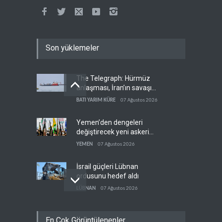
Son yüklemeler
The Telegraph: Hürmüz
anlaşması, İran’ın savaşı
kazandığını gösteriyor
BATI YARIM KÜRE
07 Ağustos 2026
Yemen’den dengeleri
değiştirecek yeni askeri
denklem
YEMEN
07 Ağustos 2026
İsrail güçleri Lübnan
ordusunu hedef aldı
LÜBNAN
07 Ağustos 2026
Foreign Affairs: ABD
En Çok Görüntülenenler
Ortadoğu'dan elini çekmeli