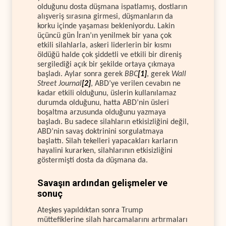
olduğunu dosta düşmana ispatlamış, dostların
alışveriş sırasına girmesi, düşmanların da
korku içinde yaşaması bekleniyordu. Lakin
üçüncü gün İran’ın yenilmek bir yana çok
etkili silahlarla, askeri liderlerin bir kısmı
öldüğü halde çok şiddetli ve etkili bir direniş
sergilediği açık bir şekilde ortaya çıkmaya
başladı. Aylar sonra gerek
BBC
[1]
, gerek
Wall
Street Journal
[2]
, ABD’ye verilen cevabın ne
kadar etkili olduğunu, üslerin kullanılamaz
durumda olduğunu, hatta ABD’nin üsleri
boşaltma arzusunda olduğunu yazmaya
başladı. Bu sadece silahların etkisizliğini değil,
ABD’nin savaş doktrinini sorgulatmaya
başlattı. Silah tekelleri yapacakları karların
hayalini kurarken, silahlarının etkisizliğini
göstermişti dosta da düşmana da.
Savaşın ardından gelişmeler ve
sonuç
Ateşkes yapıldıktan sonra Trump
müttefiklerine silah harcamalarını artırmaları