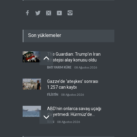
Son yüklemeler
The Guardian: Trump’ın İran
stratejisi alay konusu oldu
BATI YARIM KÜRE
08 Ağustos 2026
Gazze’de ‘ateşkes’ sonrası
1.257 can kaybı
FİLİSTİN
08 Ağustos 2026
ABD’nin onlarca savaş uçağı
da yetmedi: Hürmüz’de
gemi vuruldu
İRAN
08 Ağustos 2026
Necef İmamı'ndan bölgesel