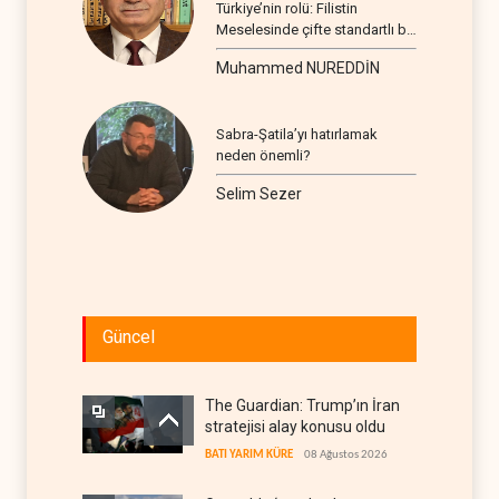
Türkiye’nin rolü: Filistin
Meselesinde çifte standartlı bir
seyir
Muhammed NUREDDİN
Sabra-Şatila’yı hatırlamak
neden önemli?
Selim Sezer
Güncel
The Guardian: Trump’ın İran
stratejisi alay konusu oldu
BATI YARIM KÜRE
08 Ağustos 2026