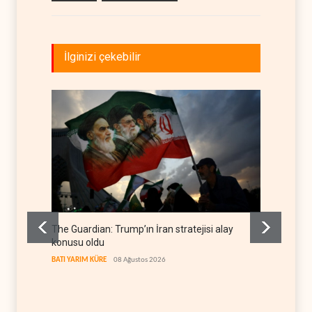
İlginizi çekebilir
The Guardian: Trump’ın İran stratejisi alay
Gazze’
konusu oldu
FİLİSTİN
BATI YARIM KÜRE
08 Ağustos 2026