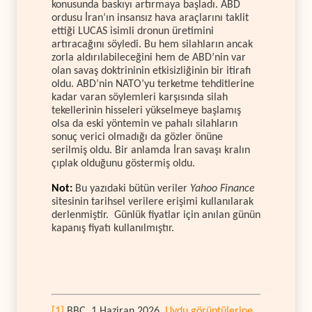
konusunda baskıyı artırmaya başladı. ABD
ordusu İran’ın insansız hava araçlarını taklit
ettiği LUCAS isimli dronun üretimini
artıracağını söyledi. Bu hem silahların ancak
zorla aldırılabileceğini hem de ABD’nin var
olan savaş doktrininin etkisizliğinin bir itirafı
oldu. ABD’nin NATO’yu terketme tehditlerine
kadar varan söylemleri karşısında silah
tekellerinin hisseleri yükselmeye başlamış
olsa da eski yöntemin ve pahalı silahların
sonuç verici olmadığı da gözler önüne
serilmiş oldu. Bir anlamda İran savaşı kralın
çıplak olduğunu göstermiş oldu.
Not:
Bu yazıdaki bütün veriler
Yahoo Finance
sitesinin tarihsel verilere erişimi kullanılarak
derlenmiştir. Günlük fiyatlar için anılan günün
kapanış fiyatı kullanılmıştır.
[1]
BBC, 1 Haziran 2026,
Uydu görüntülerine