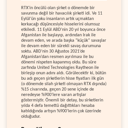
RTX’in öncülü olan şirket o dönemde bir
savunma değil bir havacılık şirketi idi. Ve 11
Eylül’ün şoku insanların artık uçmaktan
korkacağı düşüncesiyle hisselerini olumsuz
etkiledi. 11 Eylül ABD’nin 20 yıl boyunca önce
Afganistan ile başlayıp, ardından Irak ile
devam eden, ve arada başka “küçük” savaşlar
ile devam eden bir sürekli savaş durumuna
soktu. ABD’nin 30 Ağustos 2021’de
Afganistan’dan resmen ayrılması ile bu
dönemi nispeten kapanmış oldu. Bu süre
zarfında United Technologies Raytheon ile
birleşip onun adını aldı. Görülecektir ki, bütün
bu adı geçen şirketlerin hisse fiyatları ilk gün
(o dönemde silah şirketi olmayan RTX dışında)
%15 civarında, geçen 20 sene içinde de
neredeyse %900’lere varan artışlar
göstermiştir. Önemli bir detay, bu sirketlerin
yılda 4 defa temettü dağıttıkları hesaba
katıldığında artışın %900’lerin çok üzerinde
olduğudur.