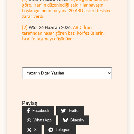
göre, İran'ın düzenlediği saldırılar savaşın
başlangıcından bu yana 20 ABD askeri tesisine
zarar verdi
[2]
WSJ, 26 Haziran 2026,
ABD, İran
tarafından hasar gören bazı Körfez üslerini
İsrail'e taşımayı düşünüyor
Paylaş:
Facebook
Twitter
WhatsApp
Bluesky
X
Telegram