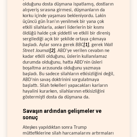
olduğunu dosta düşmana ispatlamış, dostların
alışveriş sırasına girmesi, düşmanların da
korku içinde yaşaması bekleniyordu. Lakin
üçüncü gün İran’ın yenilmek bir yana çok
etkili silahlarla, askeri liderlerin bir kısmı
öldüğü halde çok şiddetli ve etkili bir direniş
sergilediği açık bir şekilde ortaya çıkmaya
başladı. Aylar sonra gerek
BBC
[1]
, gerek
Wall
Street Journal
[2]
, ABD’ye verilen cevabın ne
kadar etkili olduğunu, üslerin kullanılamaz
durumda olduğunu, hatta ABD’nin üsleri
boşaltma arzusunda olduğunu yazmaya
başladı. Bu sadece silahların etkisizliğini değil,
ABD’nin savaş doktrinini sorgulatmaya
başlattı. Silah tekelleri yapacakları karların
hayalini kurarken, silahlarının etkisizliğini
göstermişti dosta da düşmana da.
Savaşın ardından gelişmeler ve
sonuç
Ateşkes yapıldıktan sonra Trump
müttefiklerine silah harcamalarını artırmaları