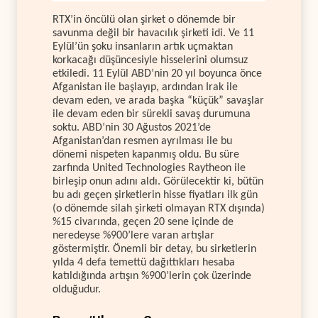
RTX’in öncülü olan şirket o dönemde bir
savunma değil bir havacılık şirketi idi. Ve 11
Eylül’ün şoku insanların artık uçmaktan
korkacağı düşüncesiyle hisselerini olumsuz
etkiledi. 11 Eylül ABD’nin 20 yıl boyunca önce
Afganistan ile başlayıp, ardından Irak ile
devam eden, ve arada başka “küçük” savaşlar
ile devam eden bir sürekli savaş durumuna
soktu. ABD’nin 30 Ağustos 2021’de
Afganistan’dan resmen ayrılması ile bu
dönemi nispeten kapanmış oldu. Bu süre
zarfında United Technologies Raytheon ile
birleşip onun adını aldı. Görülecektir ki, bütün
bu adı geçen şirketlerin hisse fiyatları ilk gün
(o dönemde silah şirketi olmayan RTX dışında)
%15 civarında, geçen 20 sene içinde de
neredeyse %900’lere varan artışlar
göstermiştir. Önemli bir detay, bu sirketlerin
yılda 4 defa temettü dağıttıkları hesaba
katıldığında artışın %900’lerin çok üzerinde
olduğudur.