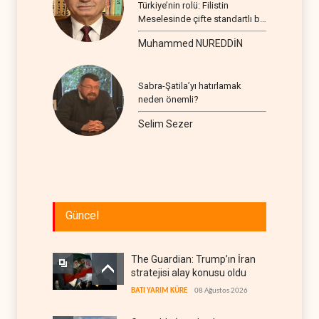
Türkiye’nin rolü: Filistin
Meselesinde çifte standartlı bir
seyir
Muhammed NUREDDİN
Sabra-Şatila’yı hatırlamak
neden önemli?
Selim Sezer
Güncel
The Guardian: Trump’ın İran
stratejisi alay konusu oldu
BATI YARIM KÜRE
08 Ağustos 2026