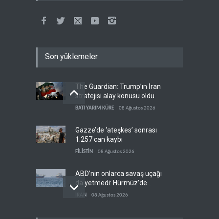
Son yüklemeler
The Guardian: Trump’ın İran
stratejisi alay konusu oldu
BATI YARIM KÜRE
08 Ağustos 2026
Gazze’de ‘ateşkes’ sonrası
1.257 can kaybı
FİLİSTİN
08 Ağustos 2026
ABD’nin onlarca savaş uçağı
da yetmedi: Hürmüz’de
gemi vuruldu
İRAN
08 Ağustos 2026
Necef İmamı'ndan bölgesel