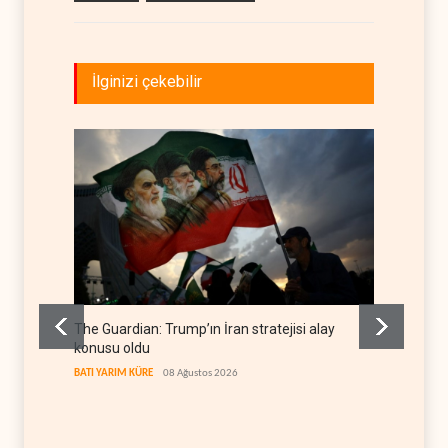
İlginizi çekebilir
The Guardian: Trump’ın İran stratejisi alay
Gazze’
konusu oldu
FİLİSTİN
BATI YARIM KÜRE
08 Ağustos 2026