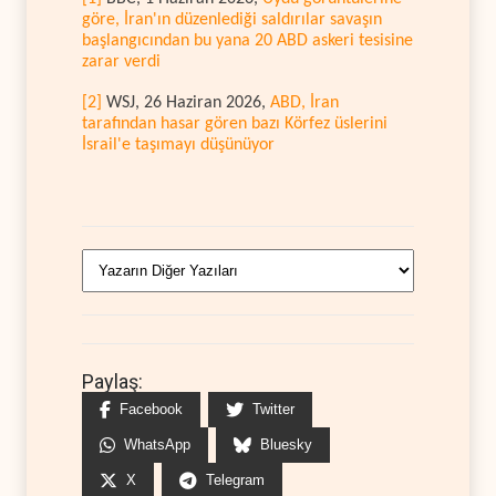
göre, İran'ın düzenlediği saldırılar savaşın
başlangıcından bu yana 20 ABD askeri tesisine
zarar verdi
[2]
WSJ, 26 Haziran 2026,
ABD, İran
tarafından hasar gören bazı Körfez üslerini
İsrail'e taşımayı düşünüyor
Paylaş:
Facebook
Twitter
WhatsApp
Bluesky
X
Telegram