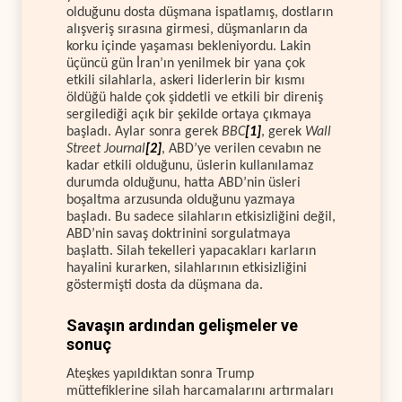
olduğunu dosta düşmana ispatlamış, dostların
alışveriş sırasına girmesi, düşmanların da
korku içinde yaşaması bekleniyordu. Lakin
üçüncü gün İran’ın yenilmek bir yana çok
etkili silahlarla, askeri liderlerin bir kısmı
öldüğü halde çok şiddetli ve etkili bir direniş
sergilediği açık bir şekilde ortaya çıkmaya
başladı. Aylar sonra gerek
BBC
[1]
, gerek
Wall
Street Journal
[2]
, ABD’ye verilen cevabın ne
kadar etkili olduğunu, üslerin kullanılamaz
durumda olduğunu, hatta ABD’nin üsleri
boşaltma arzusunda olduğunu yazmaya
başladı. Bu sadece silahların etkisizliğini değil,
ABD’nin savaş doktrinini sorgulatmaya
başlattı. Silah tekelleri yapacakları karların
hayalini kurarken, silahlarının etkisizliğini
göstermişti dosta da düşmana da.
Savaşın ardından gelişmeler ve
sonuç
Ateşkes yapıldıktan sonra Trump
müttefiklerine silah harcamalarını artırmaları