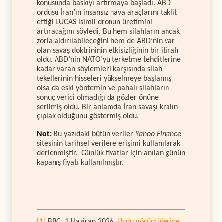
konusunda baskıyı artırmaya başladı. ABD
ordusu İran’ın insansız hava araçlarını taklit
ettiği LUCAS isimli dronun üretimini
artıracağını söyledi. Bu hem silahların ancak
zorla aldırılabileceğini hem de ABD’nin var
olan savaş doktrininin etkisizliğinin bir itirafı
oldu. ABD’nin NATO’yu terketme tehditlerine
kadar varan söylemleri karşısında silah
tekellerinin hisseleri yükselmeye başlamış
olsa da eski yöntemin ve pahalı silahların
sonuç verici olmadığı da gözler önüne
serilmiş oldu. Bir anlamda İran savaşı kralın
çıplak olduğunu göstermiş oldu.
Not:
Bu yazıdaki bütün veriler
Yahoo Finance
sitesinin tarihsel verilere erişimi kullanılarak
derlenmiştir. Günlük fiyatlar için anılan günün
kapanış fiyatı kullanılmıştır.
[1]
BBC, 1 Haziran 2026,
Uydu görüntülerine