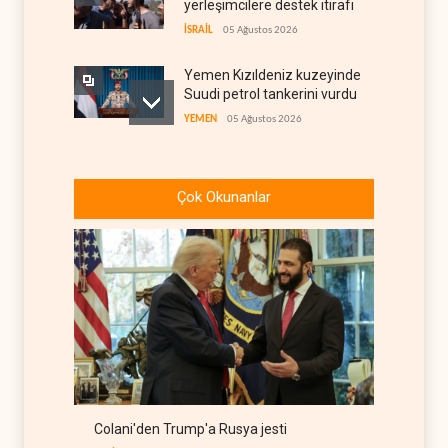
yerleşimcilere destek itirafı
İSRAİL
05 Ağustos 2026
Yemen Kızıldeniz kuzeyinde
Suudi petrol tankerini vurdu
YEMEN
05 Ağustos 2026
İsrail askerlerinin
Lübnan'daki lüks oteli
Çok Okunanlar
yağmaladığı ortaya çıktı
İSRAİL
05 Ağustos 2026
Hürmüz ve Babülmendep
boğazlarında gemi trafiği
durağan seyrini koruyor
İRAN
05 Ağustos 2026
Musk, Suudi rejimiyle birlikte
X'te muhalif avına başladı
ARAP DÜNYASI
05 Ağustos 2026
Colani'den Trump'a Rusya jesti
İsrailli yazarlardan ABD'ye