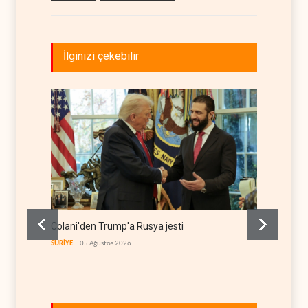
İlginizi çekebilir
Colani'den Trump'a Rusya jesti
İsrail 
itirafı
SURİYE
05 Ağustos 2026
İSRAİL
0