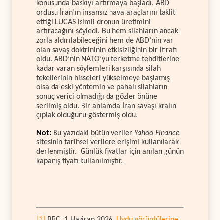
konusunda baskıyı artırmaya başladı. ABD
ordusu İran’ın insansız hava araçlarını taklit
ettiği LUCAS isimli dronun üretimini
artıracağını söyledi. Bu hem silahların ancak
zorla aldırılabileceğini hem de ABD’nin var
olan savaş doktrininin etkisizliğinin bir itirafı
oldu. ABD’nin NATO’yu terketme tehditlerine
kadar varan söylemleri karşısında silah
tekellerinin hisseleri yükselmeye başlamış
olsa da eski yöntemin ve pahalı silahların
sonuç verici olmadığı da gözler önüne
serilmiş oldu. Bir anlamda İran savaşı kralın
çıplak olduğunu göstermiş oldu.
Not:
Bu yazıdaki bütün veriler
Yahoo Finance
sitesinin tarihsel verilere erişimi kullanılarak
derlenmiştir. Günlük fiyatlar için anılan günün
kapanış fiyatı kullanılmıştır.
[1]
BBC, 1 Haziran 2026,
Uydu görüntülerine