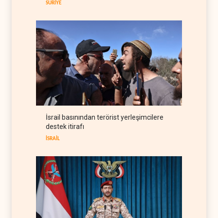
‘Somaliland reçetesi’
SURİYE
İSRAİL
05 Ağustos 2026
NYT: Washington, İran'ı yine
okuyamadı
BATI YARIM KÜRE
05 Ağustos 2026
İsrailli istihbaratçı: ABD'nin
mühimmatının bittiği iddiası
bir iç kavga
İSRAİL
05 Ağustos 2026
İsrail basınından terörist yerleşimcilere
CNN: Stokların erimesi
destek itirafı
ABD'yi İran karşısında 'zor
kararlara' sevk ediyor
İSRAİL
BATI YARIM KÜRE
05 Ağustos 2026