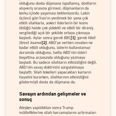
olduğunu dosta düşmana ispatlamış, dostların
alışveriş sırasına girmesi, düşmanların da
korku içinde yaşaması bekleniyordu. Lakin
üçüncü gün İran’ın yenilmek bir yana çok
etkili silahlarla, askeri liderlerin bir kısmı
öldüğü halde çok şiddetli ve etkili bir direniş
sergilediği açık bir şekilde ortaya çıkmaya
başladı. Aylar sonra gerek
BBC
[1]
, gerek
Wall
Street Journal
[2]
, ABD’ye verilen cevabın ne
kadar etkili olduğunu, üslerin kullanılamaz
durumda olduğunu, hatta ABD’nin üsleri
boşaltma arzusunda olduğunu yazmaya
başladı. Bu sadece silahların etkisizliğini değil,
ABD’nin savaş doktrinini sorgulatmaya
başlattı. Silah tekelleri yapacakları karların
hayalini kurarken, silahlarının etkisizliğini
göstermişti dosta da düşmana da.
Savaşın ardından gelişmeler ve
sonuç
Ateşkes yapıldıktan sonra Trump
müttefiklerine silah harcamalarını artırmaları