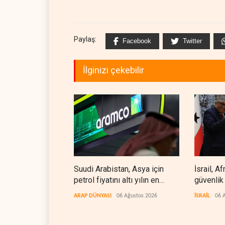
Paylaş:
Facebook
Twitter
İlginizi çekebilir
Suudi Arabistan, Asya için
İsrail, A
petrol fiyatını altı yılın en
güvenlik
düşüğüne indirdi
ARAP DÜNYASI
06 Ağustos 2026
İSRAİL
06 