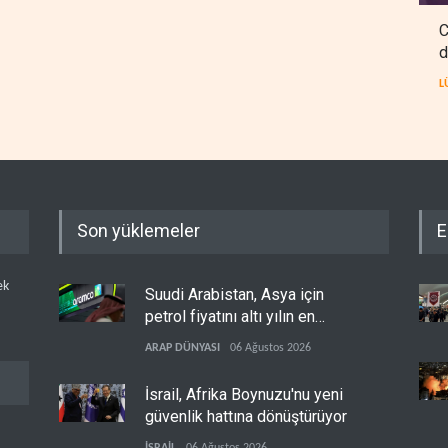
C
d
L
Son yüklemeler
E
ek
Suudi Arabistan, Asya için
petrol fiyatını altı yılın en
düşüğüne indirdi
ARAP DÜNYASI
06 Ağustos 2026
İsrail, Afrika Boynuzu'nu yeni
güvenlik hattına dönüştürüyor
İSRAİL
06 Ağustos 2026