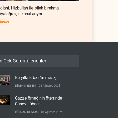
olani, Hizbullah ile silah bırakma
iyaloğu için kanal arıyor
ÜBNAN
n Çok Görüntülenenler
Bu yılki Erbain’in mesajı
DİRENİŞ EKSENİ
04 Ağustos 2026
Gazze örneğinin ötesinde
Güney Lübnan
LÜBNAN DOSYASI
04 Ağustos 2026