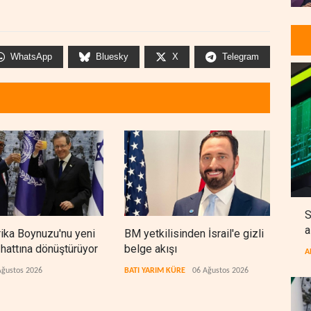
WhatsApp
Bluesky
X
Telegram
S
a
frika Boynuzu'nu yeni
BM yetkilisinden İsrail'e gizli
Cola
 hattına dönüştürüyor
belge akışı
bıra
A
arıy
Ağustos 2026
BATI YARIM KÜRE
06 Ağustos 2026
LÜBN