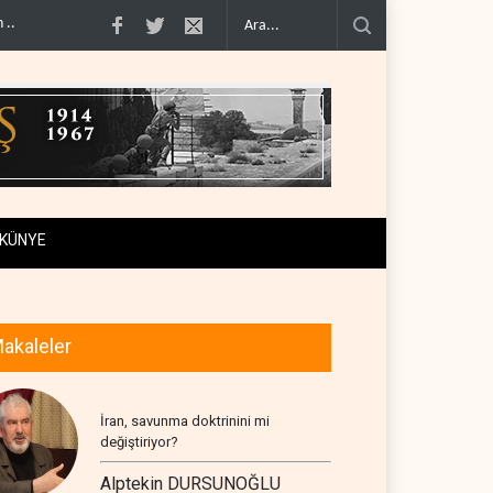
lik hattına dönüşt..
BM yetkilisinden İsrail'e gizli belge akışı..
Colani, Hizbul
KÜNYE
akaleler
İran, savunma doktrinini mi
değiştiriyor?
Alptekin DURSUNOĞLU