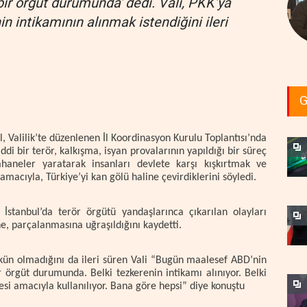
bir örgüt durumunda' dedi. Vali, PKK’ya
n intikamının alınmak istendiğini ileri
G
Valilik’te düzenlenen İl Koordinasyon Kurulu Toplantısı’nda
i bir terör, kalkışma, isyan provalarının yapıldığı bir süreç
bahaneler yaratarak insanları devlete karşı kışkırtmak ve
macıyla, Türkiye’yi kan gölü haline çevirdiklerini söyledi.
İstanbul’da terör örgütü yandaşlarınca çıkarılan olayları
e, parçalanmasına uğraşıldığını kaydetti.
ün olmadığını da ileri süren Vali “Bugün maalesef ABD’nin
r örgüt durumunda. Belki tezkerenin intikamı alınıyor. Belki
esi amacıyla kullanılıyor. Bana göre hepsi” diye konuştu