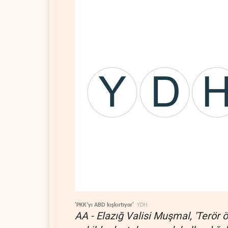
'PKK’yı ABD kışkırtıyor'
YDH
AA - Elazığ Valisi Muşmal, 'Terör