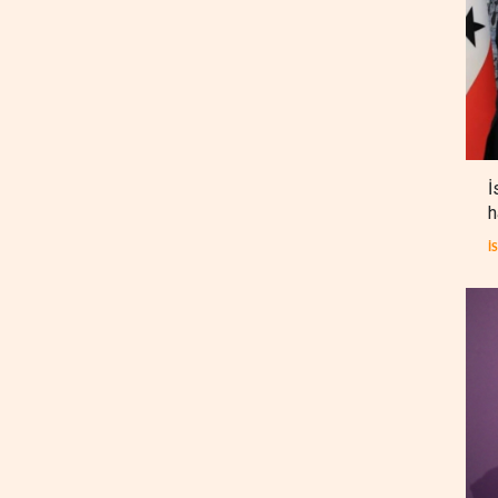
İ
h
İ