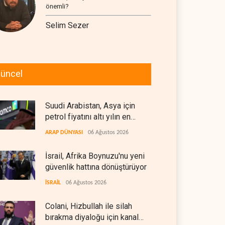
önemli?
Selim Sezer
üncel
Suudi Arabistan, Asya için
petrol fiyatını altı yılın en
düşüğüne indirdi
ARAP DÜNYASI
06 Ağustos 2026
İsrail, Afrika Boynuzu'nu yeni
güvenlik hattına dönüştürüyor
İSRAİL
06 Ağustos 2026
Colani, Hizbullah ile silah
bırakma diyaloğu için kanal