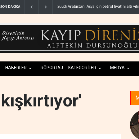
abistan, Asya için petrol fiyatını altı yılın ..
İsrail, Afrika Boynuzu'nu yeni güven
SON DAKİKA
HABERLER
RÖPORTAJ
KATEGORİLER
MEDYA
kışkırtıyor'
M