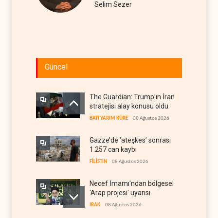
Selim Sezer
Güncel
The Guardian: Trump’ın İran
stratejisi alay konusu oldu
BATI YARIM KÜRE
08 Ağustos 2026
Gazze’de ‘ateşkes’ sonrası
1.257 can kaybı
FİLİSTİN
08 Ağustos 2026
Necef İmamı'ndan bölgesel
'Arap projesi' uyarısı
IRAK
08 Ağustos 2026