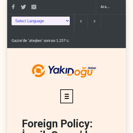
zze’de ‘ateşkes’ sonrası 1.257 can kaybı..
ABD’nin onlarca savaş uçağı da ye
Foreign Policy: