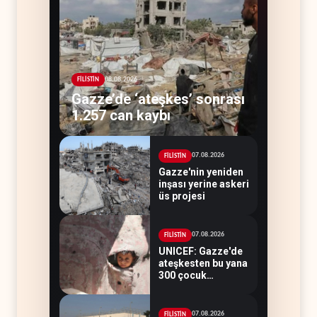
08.08.2026
FİLİSTİN
Gazze’de ‘ateşkes’ sonrası
1.257 can kaybı
07.08.2026
FİLİSTİN
Gazze'nin yeniden
inşası yerine askeri
üs projesi
07.08.2026
FİLİSTİN
UNICEF: Gazze'de
ateşkesten bu yana
300 çocuk
öldürüldü
07.08.2026
FİLİSTİN