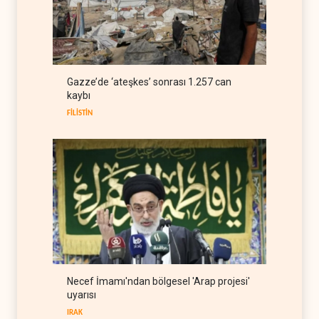
Bloomberg: Türkiye
Karadeniz'deki gemi trafiğini
kısıtlamaya başladı
TÜRKİYE
08 Ağustos 2026
ABD Genelkurmay Başkanı:
Gazze’de ‘ateşkes’ sonrası 1.257 can
Hava gücü Trump'ın
kaybı
hedeflerine yetmez
BATI YARIM KÜRE
08 Ağustos 2026
FİLİSTİN
Necef İmamı'ndan bölgesel 'Arap projesi'
uyarısı
IRAK