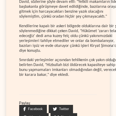
David, sözlerine şöyle devam etti: "Yetkili makamların lid
başbakanla görüşmeye davet edildiğinde, bazılarına oray
gitmek için harcayacakları benzine yazık olacağını
söylemiştim, çünkü oradan hiçbir şey çıkmayacaktı."
Kendilerine kapalı bir askeri bölgede olduklarına dair bir 
söylenmediğine dikkat çeken David, "Hükümet 'zararı tela
edeceğiz' dedi ama kuzey felç oldu çünkü yakınımızdaki
yerleşimleri tahliye etmediler ve onlar da bombalanıyor,
bazıları işsiz ve evde oturuyor çünkü işleri Kiryat Şimona'
diye konuştu.
Sınırdaki yerleşimler açısından tehlikenin çok yakın oldu
belirten David, "Hizbullah bizi öldürecek kapasiteye sahi
bunu yapmamaları imkanları olmadığından değil, verecek
bir karara bakar," diye ekledi.
Paylaş:
Facebook
Twitter