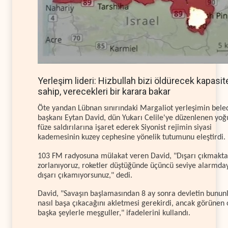
Yerleşim lideri: Hizbullah bizi öldürecek kapasi
sahip, verecekleri bir karara bakar
Öte yandan Lübnan sınırındaki Margaliot yerleşimin bele
başkanı Eytan David, dün Yukarı Celile'ye düzenlenen yoğ
füze saldırılarına işaret ederek Siyonist rejimin siyasi
kademesinin kuzey cephesine yönelik tutumunu eleştirdi.
103 FM radyosuna mülakat veren David, "Dışarı çıkmakta
zorlanıyoruz, roketler düştüğünde üçüncü seviye alarmday
dışarı çıkamıyorsunuz," dedi.
David, "Savaşın başlamasından 8 ay sonra devletin bunun
nasıl başa çıkacağını akletmesi gerekirdi, ancak görünen 
başka şeylerle meşguller," ifadelerini kullandı.