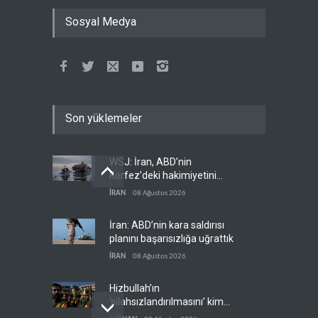
Sosyal Medya
Son yüklemeler
WSJ: İran, ABD’nin
Körfez’deki hakimiyetini
sona erdiriyor
İRAN
08 Ağustos 2026
İran: ABD’nin kara saldırısı
planını başarısızlığa uğrattık
İRAN
08 Ağustos 2026
Hizbullah’ın
‘silahsızlandırılmasını’ kim
denetleyecek?