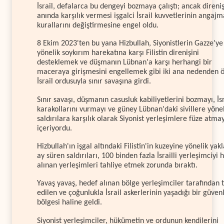
İsrail, defalarca bu dengeyi bozmaya çalıştı; ancak direni
anında karşılık vermesi işgalci İsrail kuvvetlerinin angaj
kurallarını değiştirmesine engel oldu.
8 Ekim 2023'ten bu yana Hizbullah, Siyonistlerin Gazze'ye
yönelik soykırım harekatına karşı Filistin direnişini
desteklemek ve düşmanın Lübnan'a karşı herhangi bir
maceraya girişmesini engellemek gibi iki ana nedenden 
İsrail ordusuyla sınır savaşına girdi.
Sınır savaşı, düşmanın casusluk kabiliyetlerini bozmayı, İsr
karakollarını vurmayı ve güney Lübnan'daki sivillere yöne
saldırılara karşılık olarak Siyonist yerleşimlere füze atmay
içeriyordu.
Hizbullah'ın işgal altındaki Filistin'in kuzeyine yönelik yakl
ay süren saldırıları, 100 binden fazla İsrailli yerleşimciyi 
alınan yerleşimleri tahliye etmek zorunda bıraktı.
Yavaş yavaş, hedef alınan bölge yerleşimciler tarafından 
edilen ve çoğunlukla İsrail askerlerinin yaşadığı bir güvenl
bölgesi haline geldi.
Siyonist yerleşimciler, hükümetin ve ordunun kendilerini