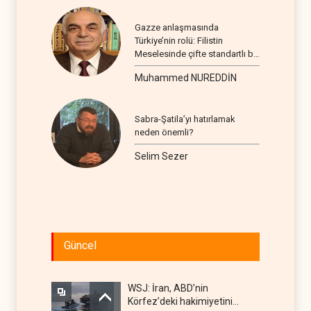
Gazze anlaşmasında
Türkiye’nin rolü: Filistin
Meselesinde çifte standartlı bir
seyir
Muhammed NUREDDİN
Sabra-Şatila’yı hatırlamak
neden önemli?
Selim Sezer
Güncel
WSJ: İran, ABD’nin
Körfez’deki hakimiyetini