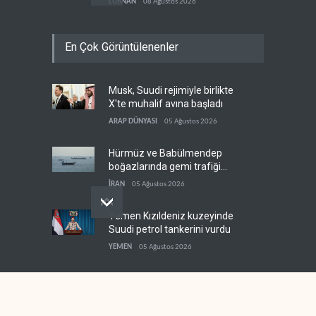
LÜBNAN
08 Ağustos 2026
Bekai'den Trump’a ‘savaş
En Çok Görüntülenenler
ganimeti’ yanıtı: Önce savaşı
kazan
İRAN
08 Ağustos 2026
Musk, Suudi rejimiyle birlikte
Pentagon silah şirketlerinin
X'te muhalif avına başladı
önünü açıyor
ARAP DÜNYASI
05 Ağustos 2026
BATI YARIM KÜRE
08 Ağustos 2026
Hürmüz ve Babülmendep
boğazlarında gemi trafiği
durağan seyrini koruyor
İRAN
05 Ağustos 2026
Yemen Kızıldeniz kuzeyinde
Suudi petrol tankerini vurdu
YEMEN
05 Ağustos 2026
İsrail basınından terörist
yerleşimcilere destek itirafı
İSRAİL
05 Ağustos 2026