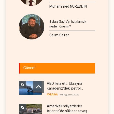
seyir
Muhammed NUREDDİN
Sabra-Şatila’yı hatırlamak
neden önemli?
Selim Sezer
Güncel
ABD ikna etti: Ukrayna
Karadeniz'deki petrol
tankerlerini vurmayacak
AVRASYA
08 Ağustos 2026
Amerikalı milyarderler
Arjantin'de nükleer savaş