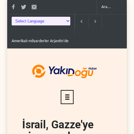
Amerikalı milyarderler Arjantin'de nükleer savaş sığın..
Bloomberg: Türk
İsrail, Gazze'ye