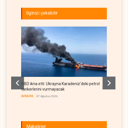
İlginizi çekebilir
ABD ikna etti: Ukrayna Karadeniz'deki petrol
Amerika
tankerlerini vurmayacak
sığınağ
AVRASYA
07 Ağustos 2026
BATI YAR
Makaleler