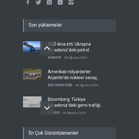
Son yüklemeler
ABD ikna etti: Ukrayna
Karadeniz'deki petrol
tankerlerini vurmayacak
AVRASYA
08 Ağustos 2026
Amerikalı milyarderler
Arjantin'de nükleer savaş
sığınağı inşa ediyor
BATI YARIM KÜRE
08 Ağustos 2026
Bloomberg: Türkiye
Karadeniz'deki gemi trafiğini
kısıtlamaya başladı
TÜRKİYE
08 Ağustos 2026
ABD Genelkurmay Başkanı:
En Çok Görüntülenenler
Hava gücü Trump'ın
hedeflerine yetmez