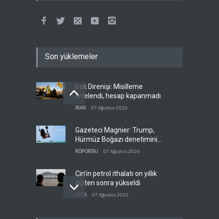
Son yüklemeler
Irak Direnişi: Misilleme
ertelendi, hesap kapanmadı
IRAK
07 Ağustos 2026
Gazeteci Magnier: Trump,
Hürmüz Boğazı denetimini
doğrudan İran ve Umman'a
RÖPORTAJ
07 Ağustos 2026
teslim etti
Çin'in petrol ithalatı on yıllık
dipten sonra yükseldi
ASYA
07 Ağustos 2026
BAE, OPEC'ten ayrıldıktan