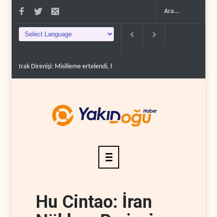
Irak Direnişi: Misilleme ertelendi, hesap kapanmadı..
Gazeteci Magnier
Hu Cintao: İran