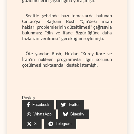
gözlemcilerin şaşkınlığına yol açmıştı.
Seattle şehrinde bazı temaslarda bulunan
Cintao'ya, Başkanı Bush "Çin’deki insan
hakları problemlerinin düzeltilmesi" çağrısıyla
bulunmuş; "din ve ifade özgürlüğüne daha
fazla izin verilmesi" gerektiğini söylemişti.
Öte yandan Bush, Hu’dan "Kuzey Kore ve
İran’ın nükleer programıyla ilgili sorunun
çözülmesi noktasında" destek istemişti.
Paylaş:
Facebook
Twitter
WhatsApp
Bluesky
X
Telegram