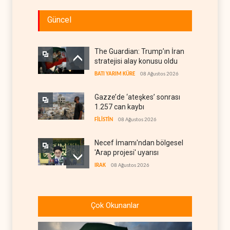
Güncel
The Guardian: Trump’ın İran
stratejisi alay konusu oldu
BATI YARIM KÜRE
08 Ağustos 2026
Gazze’de ‘ateşkes’ sonrası
1.257 can kaybı
FİLİSTİN
08 Ağustos 2026
Necef İmamı'ndan bölgesel
'Arap projesi' uyarısı
IRAK
08 Ağustos 2026
ABD’nin onlarca savaş uçağı
da yetmedi: Hürmüz’de
Çok Okunanlar
gemi vuruldu
İRAN
08 Ağustos 2026