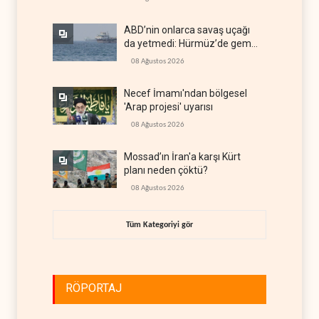
ABD’nin onlarca savaş uçağı
da yetmedi: Hürmüz’de gemi
vuruldu
08 Ağustos 2026
Necef İmamı'ndan bölgesel
'Arap projesi' uyarısı
08 Ağustos 2026
Mossad’ın İran'a karşı Kürt
planı neden çöktü?
08 Ağustos 2026
Tüm Kategoriyi gör
RÖPORTAJ