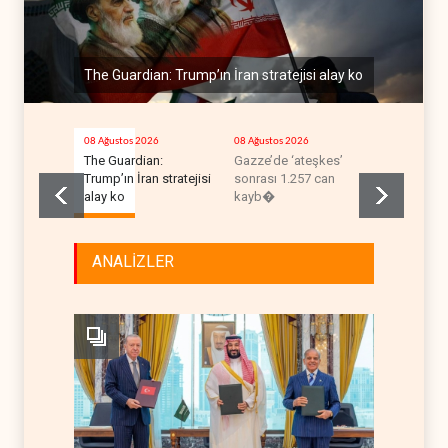
The Guardian: Trump’ın İran stratejisi alay ko
08 Ağustos 2026
08 Ağustos 2026
08 Ağustos 2
The Guardian:
Gazze’de ‘ateşkes’
ABD’nin on
Trump’ın İran stratejisi
sonrası 1.257 can
uçağı da y
alay ko
kayb�
ANALİZLER