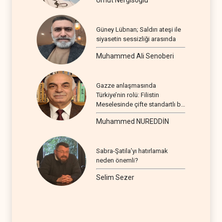
Umut Nergisoğlu
Güney Lübnan; Saldırı ateşi ile
siyasetin sessizliği arasında
Muhammed Ali Senoberi
Gazze anlaşmasında
Türkiye’nin rolü: Filistin
Meselesinde çifte standartlı bir
seyir
Muhammed NUREDDİN
Sabra-Şatila’yı hatırlamak
neden önemli?
Selim Sezer