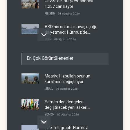
Gazze’de ‘ateşkes’ sonrası
1.257 can kaybı
FİLİSTİN
08 Ağustos 2026
ABD’nin onlarca savaş uçağı
da yetmedi: Hürmüz’de
gemi vuruldu
İRAN
08 Ağustos 2026
Necef İmamı'ndan bölgesel
En Çok Görüntülenenler
'Arap projesi' uyarısı
IRAK
08 Ağustos 2026
Maariv: Hizbullah oyunun
Mossad’ın İran'a karşı Kürt
kurallarını değiştiriyor
planı neden çöktü?
İSRAİL
06 Ağustos 2026
İSRAİL
08 Ağustos 2026
Yemen’den dengeleri
değiştirecek yeni askeri
denklem
YEMEN
07 Ağustos 2026
The Telegraph: Hürmüz