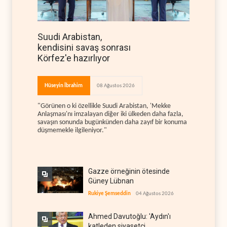
Suudi Arabistan,
kendisini savaş sonrası
Körfez'e hazırlıyor
Hüseyin İbrahim
08 Ağustos 2026
"Görünen o ki özellikle Suudi Arabistan, 'Mekke
Anlaşması'nı imzalayan diğer iki ülkeden daha fazla,
savaşın sonunda bugünkünden daha zayıf bir konuma
düşmemekle ilgileniyor."
Gazze örneğinin ötesinde
Güney Lübnan
Rukiye Şemseddin
04 Ağustos 2026
Ahmed Davutoğlu: 'Aydın'ı
katleden siyasetçi