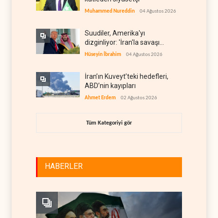
Muhammed Nureddin
04 Ağustos 2026
Suudiler, Amerika'yı
dizginliyor: 'İran'la savaşı
kaldıracak gücümüz yok'
Hüseyin İbrahim
04 Ağustos 2026
İran’ın Kuveyt’teki hedefleri,
ABD’nin kayıpları
Ahmet Erdem
02 Ağustos 2026
Tüm Kategoriyi gör
HABERLER