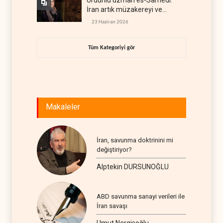
Ürdünlü uzman es-Samedi:
İran artık müzakereyi ve
çatışmayı aynı anda yürütüyor
23 Haziran 2026
Tüm Kategoriyi gör
Makaleler
İran, savunma doktrinini mi
değiştiriyor?
Alptekin DURSUNOĞLU
ABD savunma sanayi verileri ile
İran savaşı