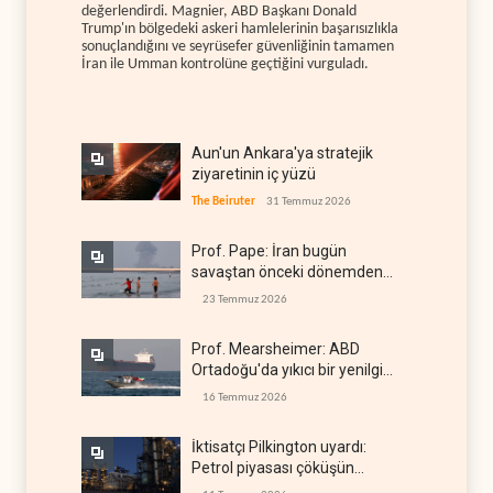
değerlendirdi. Magnier, ABD Başkanı Donald
Trump'ın bölgedeki askeri hamlelerinin başarısızlıkla
sonuçlandığını ve seyrüsefer güvenliğinin tamamen
İran ile Umman kontrolüne geçtiğini vurguladı.
Aun'un Ankara'ya stratejik
ziyaretinin iç yüzü
The Beiruter
31 Temmuz 2026
Prof. Pape: İran bugün
savaştan önceki dönemden
çok daha güçlü
23 Temmuz 2026
Prof. Mearsheimer: ABD
Ortadoğu'da yıkıcı bir yenilgi
aldı
16 Temmuz 2026
İktisatçı Pilkington uyardı:
Petrol piyasası çöküşün
eşiğinde