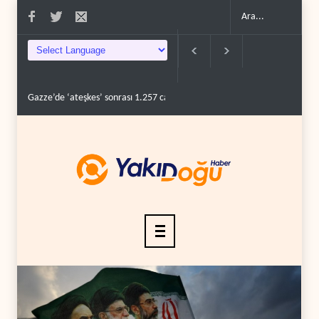
eşkes’ sonrası 1.257 can kaybı..
ABD’nin onlarca savaş uçağı da yetmedi: Hü