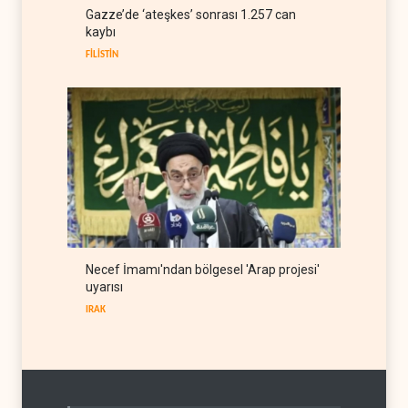
ABD Genelkurmay Başkanı:
Gazze’de ‘ateşkes’ sonrası 1.257 can
Hava gücü Trump'ın
kaybı
hedeflerine yetmez
BATI YARIM KÜRE
08 Ağustos 2026
FİLİSTİN
Necef İmamı'ndan bölgesel 'Arap projesi'
uyarısı
IRAK