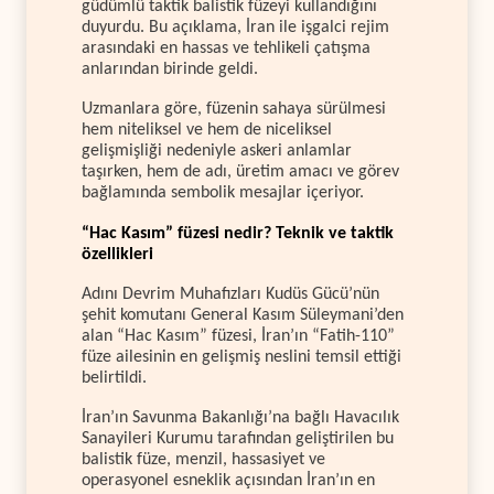
güdümlü taktik balistik füzeyi kullandığını
duyurdu. Bu açıklama, İran ile işgalci rejim
arasındaki en hassas ve tehlikeli çatışma
anlarından birinde geldi.
Uzmanlara göre, füzenin sahaya sürülmesi
hem niteliksel ve hem de niceliksel
gelişmişliği nedeniyle askeri anlamlar
taşırken, hem de adı, üretim amacı ve görev
bağlamında sembolik mesajlar içeriyor.
“Hac Kasım” füzesi nedir? Teknik ve taktik
özellikleri
Adını Devrim Muhafızları Kudüs Gücü’nün
şehit komutanı General Kasım Süleymani’den
alan “Hac Kasım” füzesi, İran’ın “Fatih-110”
füze ailesinin en gelişmiş neslini temsil ettiği
belirtildi.
İran’ın Savunma Bakanlığı’na bağlı Havacılık
Sanayileri Kurumu tarafından geliştirilen bu
balistik füze, menzil, hassasiyet ve
operasyonel esneklik açısından İran’ın en