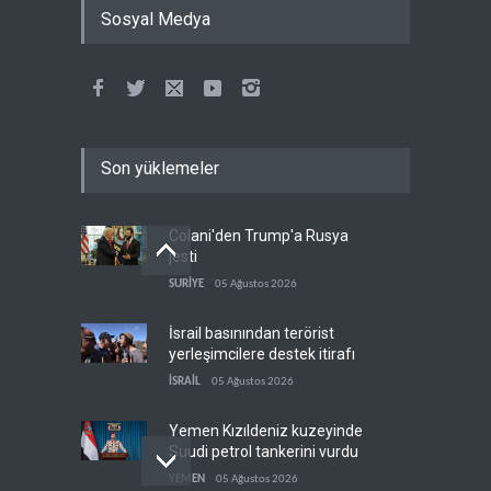
Sosyal Medya
Son yüklemeler
Colani'den Trump'a Rusya
jesti
SURİYE
05 Ağustos 2026
İsrail basınından terörist
yerleşimcilere destek itirafı
İSRAİL
05 Ağustos 2026
Yemen Kızıldeniz kuzeyinde
Suudi petrol tankerini vurdu
YEMEN
05 Ağustos 2026