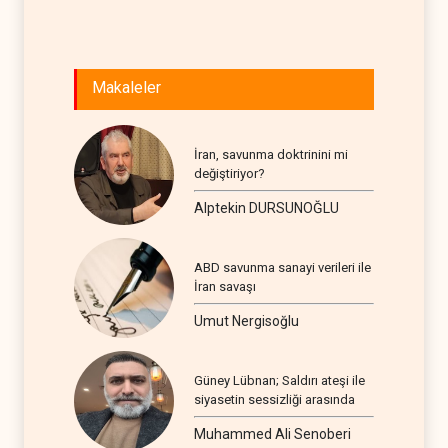
İSRAİL
0
Makaleler
İran, savunma doktrinini mi
değiştiriyor?
Alptekin DURSUNOĞLU
ABD savunma sanayi verileri ile
İran savaşı
Umut Nergisoğlu
Güney Lübnan; Saldırı ateşi ile
siyasetin sessizliği arasında
Muhammed Ali Senoberi