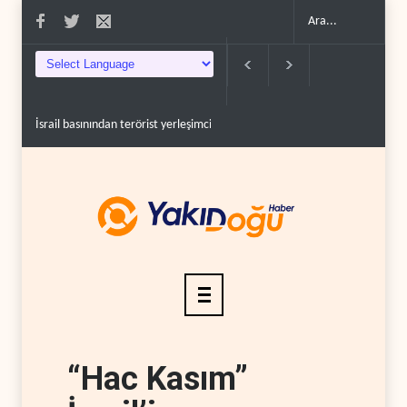
il basınından terörist yerleşimcilere destek itiraf..
Yemen Kızıldeniz kuzeyinde S
“Hac Kasım”