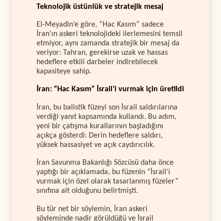
Teknolojik üstünlük ve stratejik mesaj
El-Meyadin’e göre, “Hac Kasım” sadece
İran’ın askeri teknolojideki ilerlemesini temsil
etmiyor, aynı zamanda stratejik bir mesaj da
veriyor: Tahran, gerekirse uzak ve hassas
hedeflere etkili darbeler indirebilecek
kapasiteye sahip.
İran: “Hac Kasım” İsrail’i vurmak için üretildi
İran, bu balistik füzeyi son İsrail saldırılarına
verdiği yanıt kapsamında kullandı. Bu adım,
yeni bir çatışma kurallarının başladığını
açıkça gösterdi: Derin hedeflere saldırı,
yüksek hassasiyet ve açık caydırıcılık.
İran Savunma Bakanlığı Sözcüsü daha önce
yaptığı bir açıklamada, bu füzenin “İsrail’i
vurmak için özel olarak tasarlanmış füzeler”
sınıfına ait olduğunu belirtmişti.
Bu tür net bir söylemin, İran askeri
söyleminde nadir görüldüğü ve İsrail