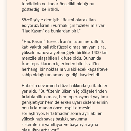
tehdidinin ne kadar öncelikli olduğunu
gösterdiği belirtildi.
Sözcü şöyle demişti: “Resmi olarak ilan
ediyoruz: İsrail’i vurmak için füzelerimiz var,
‘Hac Kasım’ da bunlardan biri.”
“Hac Kasım” füzesi, İran’ın uzun menzilli ilk
katı yakıtlı balistik füzesi olmasının yanı sıra,
yüksek manevra yeteneğiyle birlikte 1400 km
menzile ulaşabilen ilk füze oldu. Bunun da
İran topraklarının içlerinden bile İsrail’in
herhangi bir noktasını vurabilecek kapasiteye
sahip olduğu anlamına geldiği kaydedildi.
Haberin devamında füze hakkında şu ifadeler
yer aldı: “Bu füzenin ülkenin iç bölgelerinden
fırlatılabilir olması, hem operasyonel yayılımı
genişletiyor hem de erken uyarı sistemlerinin
onu fırlatmadan önce tespit etmesini
zorlaştırıyor. Fırlatmadan sonra ayrılabilen
yüksek hızlı savaş başlığı, savunma
sistemlerini yanıltıyor ve başarıyla aşma
olasılığını artırıyor.”