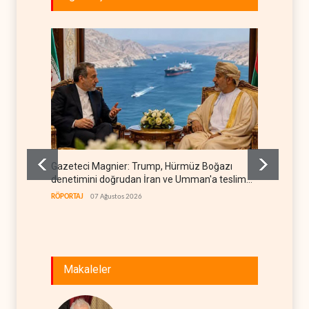
Gazeteci Magnier: Trump, Hürmüz Boğazı
Irak Di
denetimini doğrudan İran ve Umman'a teslim
kapan
etti
RÖPORTAJ
07 Ağustos 2026
IRAK
07
Makaleler