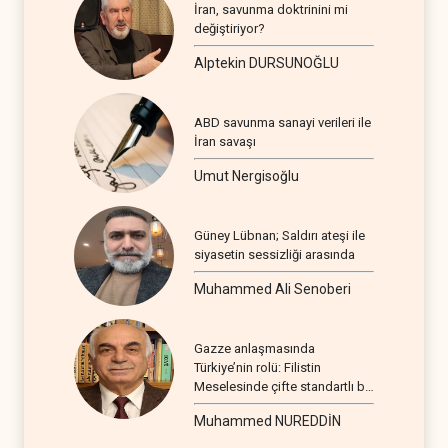
İran, savunma doktrinini mi
değiştiriyor?
Alptekin DURSUNOĞLU
ABD savunma sanayi verileri ile
İran savaşı
Umut Nergisoğlu
Güney Lübnan; Saldırı ateşi ile
siyasetin sessizliği arasında
Muhammed Ali Senoberi
Gazze anlaşmasında
Türkiye’nin rolü: Filistin
Meselesinde çifte standartlı bir
seyir
Muhammed NUREDDİN