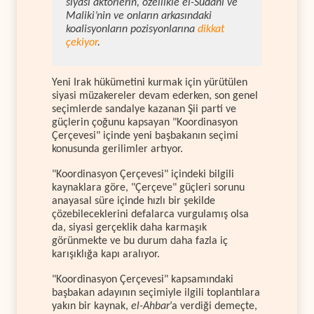
siyasi aktörlerin, özellikle el-Sudani ve
Maliki’nin ve onların arkasındaki
koalisyonların pozisyonlarına
dikkat
çekiyor
.
Yeni Irak hükümetini kurmak için yürütülen
siyasi müzakereler devam ederken, son genel
seçimlerde sandalye kazanan Şii parti ve
güçlerin çoğunu kapsayan "Koordinasyon
Çerçevesi" içinde yeni başbakanın seçimi
konusunda gerilimler artıyor.
"Koordinasyon Çerçevesi" içindeki bilgili
kaynaklara göre, "Çerçeve" güçleri sorunu
anayasal süre içinde hızlı bir şekilde
çözebileceklerini defalarca vurgulamış olsa
da, siyasi gerçeklik daha karmaşık
görünmekte ve bu durum daha fazla iç
karışıklığa kapı aralıyor.
"Koordinasyon Çerçevesi" kapsamındaki
başbakan adayının seçimiyle ilgili toplantılara
yakın bir kaynak,
el-Ahbar
’a verdiği demeçte,