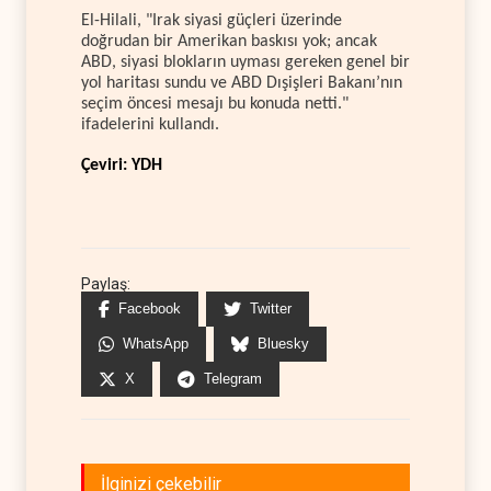
El-Hilali, "Irak siyasi güçleri üzerinde
doğrudan bir Amerikan baskısı yok; ancak
ABD, siyasi blokların uyması gereken genel bir
yol haritası sundu ve ABD Dışişleri Bakanı’nın
seçim öncesi mesajı bu konuda netti."
ifadelerini kullandı.
Çeviri: YDH
Paylaş:
Facebook
Twitter
WhatsApp
Bluesky
X
Telegram
İlginizi çekebilir