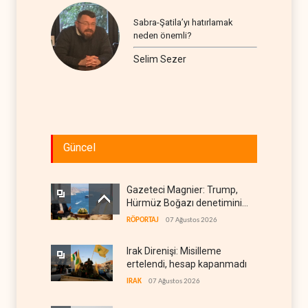
Sabra-Şatila’yı hatırlamak
neden önemli?
Selim Sezer
Güncel
Gazeteci Magnier: Trump,
Hürmüz Boğazı denetimini
doğrudan İran ve Umman'a
RÖPORTAJ
07 Ağustos 2026
teslim etti
Irak Direnişi: Misilleme
ertelendi, hesap kapanmadı
IRAK
07 Ağustos 2026