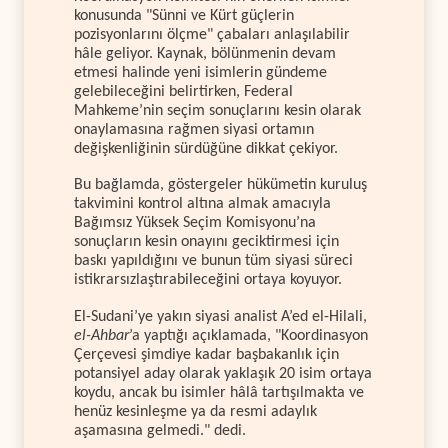
konusunda "Sünni ve Kürt güçlerin
pozisyonlarını ölçme" çabaları anlaşılabilir
hâle geliyor. Kaynak, bölünmenin devam
etmesi halinde yeni isimlerin gündeme
gelebileceğini belirtirken, Federal
Mahkeme’nin seçim sonuçlarını kesin olarak
onaylamasına rağmen siyasi ortamın
değişkenliğinin sürdüğüne dikkat çekiyor.
Bu bağlamda, göstergeler hükümetin kuruluş
takvimini kontrol altına almak amacıyla
Bağımsız Yüksek Seçim Komisyonu’na
sonuçların kesin onayını geciktirmesi için
baskı yapıldığını ve bunun tüm siyasi süreci
istikrarsızlaştırabileceğini ortaya koyuyor.
El-Sudani’ye yakın siyasi analist A’ed el-Hilali,
el-Ahbar
’a yaptığı açıklamada, "Koordinasyon
Çerçevesi şimdiye kadar başbakanlık için
potansiyel aday olarak yaklaşık 20 isim ortaya
koydu, ancak bu isimler hâlâ tartışılmakta ve
henüz kesinleşme ya da resmi adaylık
aşamasına gelmedi." dedi.