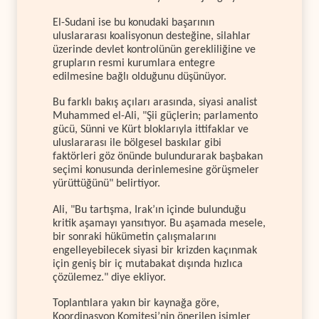
El-Sudani ise bu konudaki başarının
uluslararası koalisyonun desteğine, silahlar
üzerinde devlet kontrolünün gerekliliğine ve
grupların resmi kurumlara entegre
edilmesine bağlı olduğunu düşünüyor.
Bu farklı bakış açıları arasında, siyasi analist
Muhammed el-Ali, "Şii güçlerin; parlamento
gücü, Sünni ve Kürt bloklarıyla ittifaklar ve
uluslararası ile bölgesel baskılar gibi
faktörleri göz önünde bulundurarak başbakan
seçimi konusunda derinlemesine görüşmeler
yürüttüğünü" belirtiyor.
Ali, "Bu tartışma, Irak’ın içinde bulunduğu
kritik aşamayı yansıtıyor. Bu aşamada mesele,
bir sonraki hükümetin çalışmalarını
engelleyebilecek siyasi bir krizden kaçınmak
için geniş bir iç mutabakat dışında hızlıca
çözülemez." diye ekliyor.
Toplantılara yakın bir kaynağa göre,
Koordinasyon Komitesi’nin önerilen isimler