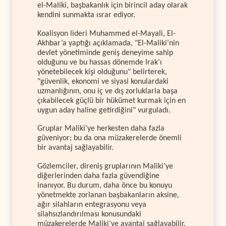
el-Maliki, başbakanlık için birincil aday olarak
kendini sunmakta ısrar ediyor.
Koalisyon lideri Muhammed el-Mayali, El-
Akhbar’a yaptığı açıklamada, "El-Maliki’nin
devlet yönetiminde geniş deneyime sahip
olduğunu ve bu hassas dönemde Irak’ı
yönetebilecek kişi olduğunu" belirterek,
"güvenlik, ekonomi ve siyasi konulardaki
uzmanlığının, onu iç ve dış zorluklarla başa
çıkabilecek güçlü bir hükümet kurmak için en
uygun aday haline getirdiğini" vurguladı.
Gruplar Maliki’ye herkesten daha fazla
güveniyor; bu da ona müzakerelerde önemli
bir avantaj sağlayabilir.
Gözlemciler, direniş gruplarının Maliki’ye
diğerlerinden daha fazla güvendiğine
inanıyor. Bu durum, daha önce bu konuyu
yönetmekte zorlanan başbakanların aksine,
ağır silahların entegrasyonu veya
silahsızlandırılması konusundaki
müzakerelerde Maliki’ye avantaj sağlayabilir.