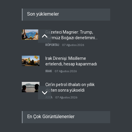
Son yüklemeler
Gazeteci Magnier: Trump,
Hürmüz Boğazı denetimini
doğrudan İran ve Umman'a
RÖPORTAJ
07 Ağustos 2026
teslim etti
Irak Direnişi: Misilleme
ertelendi, hesap kapanmadı
IRAK
07 Ağustos 2026
Çin'in petrol ithalatı on yıllık
dipten sonra yükseldi
ASYA
07 Ağustos 2026
BAE, OPEC'ten ayrıldıktan
En Çok Görüntülenenler
sonra petrol üretimini rekor
düzeye çıkardı
ARAP DÜNYASI
07 Ağustos 2026