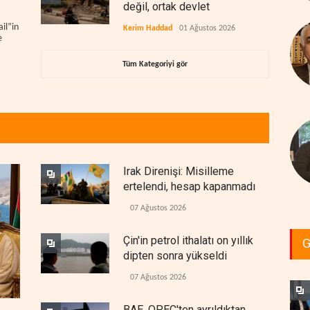
değil, ortak devlet
il”in
Kerim Haddad
01 Ağustos 2026
e
Tüm Kategoriyi gör
Irak Direnişi: Misilleme
ertelendi, hesap kapanmadı
07 Ağustos 2026
Çin'in petrol ithalatı on yıllık
G
dipten sonra yükseldi
07 Ağustos 2026
BAE, OPEC'ten ayrıldıktan