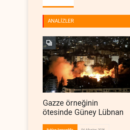
ANALİZLER
Gazze örneğinin
ötesinde Güney Lübnan
Rukiye Şemseddin
04 Ağustos 2026