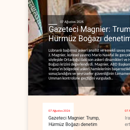
07 Ağustos 2026
Gazeteci Magnier: Trum
Hürmüz Boğazı deneti
Lübnanlı bağımsız askeri analist ve emekli savaş mu
J. Magnier, küresel yayıncı Mario Nawfal ile gerçek
söyleşide Ortadoğu'daki son askeri dinamikleri ve
Boğazı krizini değerlendirdi. Magnier, ABD Başka
Trump'ın bölgedeki askeri hamlelerinin başarısızlık
sonuçlandığını ve seyrüsefer güvenliğinin tamamen
Umman kontrolüne geçtiğini vurguladı..
07 Ağustos 2026
07 
Gazeteci Magnier: Trump,
Ir
Hürmüz Boğazı denetim
er