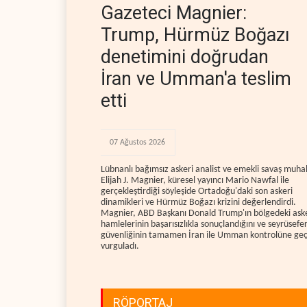
Gazeteci Magnier:
Trump, Hürmüz Boğazı
denetimini doğrudan
İran ve Umman'a teslim
etti
07 Ağustos 2026
Lübnanlı bağımsız askeri analist ve emekli savaş muhab
Elijah J. Magnier, küresel yayıncı Mario Nawfal ile
gerçekleştirdiği söyleşide Ortadoğu'daki son askeri
dinamikleri ve Hürmüz Boğazı krizini değerlendirdi.
Magnier, ABD Başkanı Donald Trump'ın bölgedeki ask
hamlelerinin başarısızlıkla sonuçlandığını ve seyrüsefe
güvenliğinin tamamen İran ile Umman kontrolüne geçt
vurguladı.
RÖPORTAJ