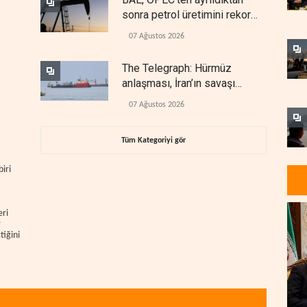
sonra petrol üretimini rekor
düzeye çıkardı
07 Ağustos 2026
The Telegraph: Hürmüz
anlaşması, İran’ın savaşı
kazandığını gösteriyor
07 Ağustos 2026
Tüm Kategoriyi gör
iri
eri
r
iğini