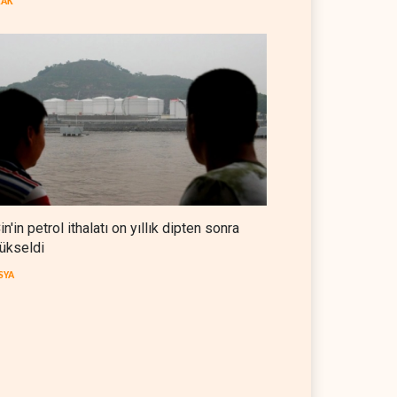
RAK
kez durdurdu
BATI YARIM KÜRE
07 Ağustos 2026
in'in petrol ithalatı on yıllık dipten sonra
ükseldi
SYA