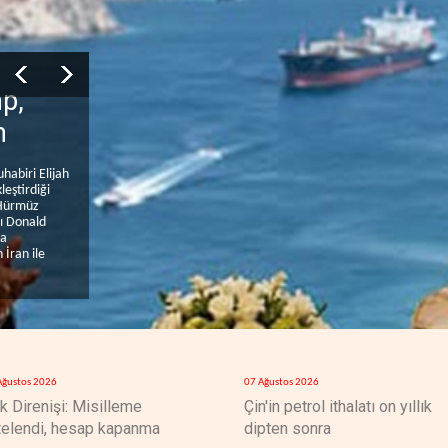
p,
m
habiri Elijah
leştirdiği
 Hürmüz
nı Donald
la
 İran ile
Ağustos 2026
07 Ağustos 2026
ak Direnişi: Misilleme
Çin'in petrol ithalatı on yıllık
telendi, hesap kapanma
dipten sonra