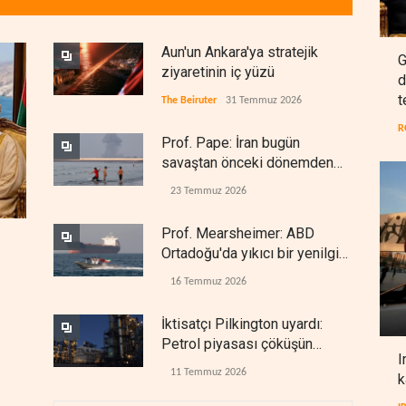
Aun'un Ankara'ya stratejik
G
ziyaretinin iç yüzü
d
t
The Beiruter
31 Temmuz 2026
R
Prof. Pape: İran bugün
savaştan önceki dönemden
çok daha güçlü
23 Temmuz 2026
Prof. Mearsheimer: ABD
Ortadoğu'da yıkıcı bir yenilgi
aldı
16 Temmuz 2026
İktisatçı Pilkington uyardı:
Petrol piyasası çöküşün
I
eşiğinde
11 Temmuz 2026
k