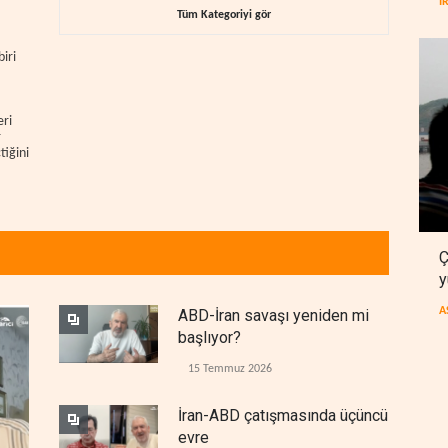
I
Tüm Kategoriyi gör
iri
eri
r
iğini
Ç
y
A
ABD-İran savaşı yeniden mi
başlıyor?
15 Temmuz 2026
İran-ABD çatışmasında üçüncü
evre