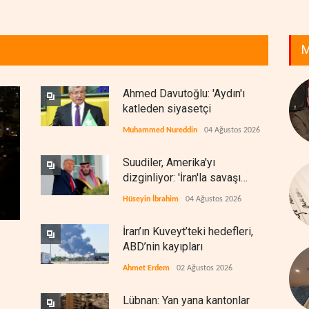
M
Ahmed Davutoğlu: 'Aydın'ı
katleden siyasetçi
Muhammed Nureddin
04 Ağustos 2026
Suudiler, Amerika'yı
dizginliyor: 'İran'la savaşı
kaldıracak gücümüz yok'
Hüseyin İbrahim
04 Ağustos 2026
İran’ın Kuveyt’teki hedefleri,
ABD’nin kayıpları
Ahmet Erdem
02 Ağustos 2026
Lübnan: Yan yana kantonlar