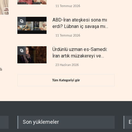
11 Temmuz 2026
ABD-İran ateşkesi sona mı
erdi? Lübnan iç savaşa mı
gidiyor?
11 Temmuz 2026
Ürdünlü uzman es-Samedi:
İran artık müzakereyi ve
çatışmayı aynı anda yürütüyor
23 Haziran 2026
lı
Tüm Kategoriyi gör
Son yüklemeler
E