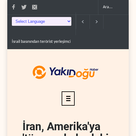
İsrail basınından terörist yerleşimcilere destek itiraf..
Yemen Kızıldeniz kuzeyind
İran, Amerika'ya