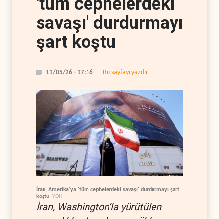
'tüm cephelerdeki
savaşı' durdurmayı
şart koştu
Bu sayfayı yazdır
11/05/26 - 17:16
İran, Amerika'ya 'tüm cephelerdeki savaşı' durdurmayı şart
koştu
YDH
İran, Washington’la yürütülen