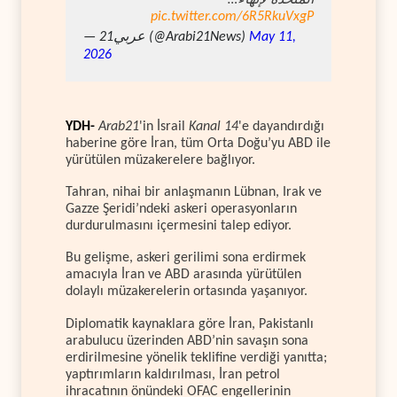
pic.twitter.com/6R5RkuVxgP
— عربي21 (@Arabi21News)
May 11,
2026
YDH-
Arab21
'in İsrail
Kanal 14
'e dayandırdığı
haberine göre İran, tüm Orta Doğu’yu ABD ile
yürütülen müzakerelere bağlıyor.
Tahran, nihai bir anlaşmanın Lübnan, Irak ve
Gazze Şeridi’ndeki askeri operasyonların
durdurulmasını içermesini talep ediyor.
Bu gelişme, askeri gerilimi sona erdirmek
amacıyla İran ve ABD arasında yürütülen
dolaylı müzakerelerin ortasında yaşanıyor.
Diplomatik kaynaklara göre İran, Pakistanlı
arabulucu üzerinden ABD’nin savaşın sona
erdirilmesine yönelik teklifine verdiği yanıtta;
yaptırımların kaldırılması, İran petrol
ihracatının önündeki OFAC engellerinin