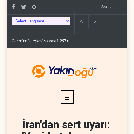
Gazze’de ‘ateşkes’ sonrası 1.257 can kaybı..
ABD’nin onlarca savaş uç
İran'dan sert uyarı: