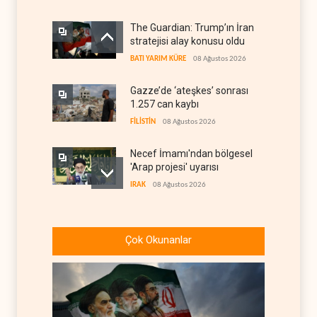
The Guardian: Trump’ın İran
stratejisi alay konusu oldu
BATI YARIM KÜRE
08 Ağustos 2026
Gazze’de ‘ateşkes’ sonrası
1.257 can kaybı
FİLİSTİN
08 Ağustos 2026
Necef İmamı'ndan bölgesel
'Arap projesi' uyarısı
IRAK
08 Ağustos 2026
ABD’nin onlarca savaş uçağı
da yetmedi: Hürmüz’de
Çok Okunanlar
gemi vuruldu
İRAN
08 Ağustos 2026
Suudi Arabistan, kendisini
savaş sonrası Körfez'e
hazırlıyor
ANALİZLER
08 Ağustos 2026