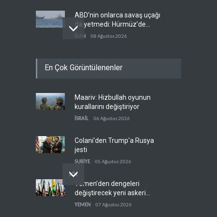
ABD’nin onlarca savaş uçağı
da yetmedi: Hürmüz’de
gemi vuruldu
İRAN
08 Ağustos 2026
Necef İmamı'ndan bölgesel
En Çok Görüntülenenler
'Arap projesi' uyarısı
IRAK
08 Ağustos 2026
Maariv: Hizbullah oyunun
Mossad’ın İran'a karşı Kürt
kurallarını değiştiriyor
planı neden çöktü?
İSRAİL
06 Ağustos 2026
İSRAİL
08 Ağustos 2026
Colani'den Trump'a Rusya
jesti
SURİYE
05 Ağustos 2026
Yemen’den dengeleri
değiştirecek yeni askeri
denklem
YEMEN
07 Ağustos 2026