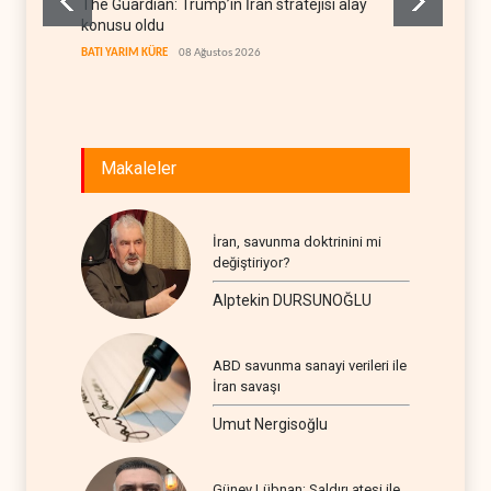
The Guardian: Trump’ın İran stratejisi alay
Gazze’
konusu oldu
FİLİSTİN
BATI YARIM KÜRE
08 Ağustos 2026
Makaleler
İran, savunma doktrinini mi
değiştiriyor?
Alptekin DURSUNOĞLU
ABD savunma sanayi verileri ile
İran savaşı
Umut Nergisoğlu
Güney Lübnan; Saldırı ateşi ile