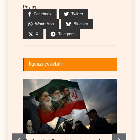
Paylaş:
Facebook
Twitter
WhatsApp
Bluesky
X
Telegram
İlginizi çekebilir