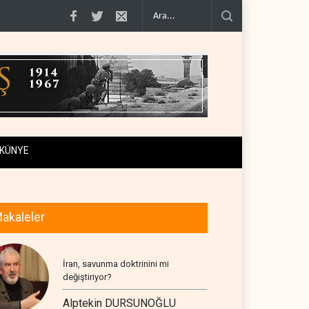
in kanal a..
Uluslararası rapor: İsrail'in Lübnanlı gazeteciyi öldü..
NYT: Kongr
KÜNYE
akaleler
İran, savunma doktrinini mi
değiştiriyor?
Alptekin DURSUNOĞLU