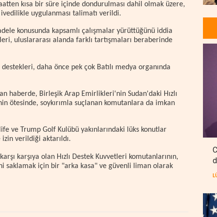
saatten kısa bir süre içinde dondurulması dahil olmak üzere,
ivedilikle uygulanması talimatı verildi.
adele konusunda kapsamlı çalışmalar yürüttüğünü iddia
eri, uluslararası alanda farklı tartışmaları beraberinde
 destekleri, daha önce pek çok Batılı medya organında
 haberde, Birleşik Arap Emirlikleri'nin Sudan'daki Hızlı
nin ötesinde, soykırımla suçlanan komutanlara da imkan
fe ve Trump Golf Kulübü yakınlarındaki lüks konutlar
izin verildiği aktarıldı.
C
arşı karşıya olan Hızlı Destek Kuvvetleri komutanlarının,
d
ini saklamak için bir "arka kasa" ve güvenli liman olarak
L