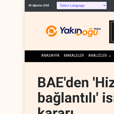
BM yetkil
06 Ağustos 2026
ANASAYFA
MAKALELER
ANALİZLER
BAE'den 'Hiz
bağlantılı' 
kararı