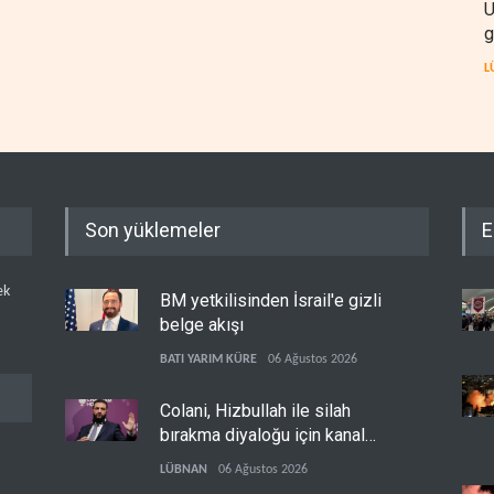
U
g
L
Son yüklemeler
E
ek
BM yetkilisinden İsrail'e gizli
belge akışı
BATI YARIM KÜRE
06 Ağustos 2026
Colani, Hizbullah ile silah
bırakma diyaloğu için kanal
arıyor
LÜBNAN
06 Ağustos 2026