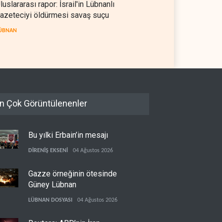
luslararası rapor: İsrail'in Lübnanlı
azeteciyi öldürmesi savaş suçu
ÜBNAN
n Çok Görüntülenenler
Bu yılki Erbain’in mesajı
DİRENİŞ EKSENİ
04 Ağustos 2026
Gazze örneğinin ötesinde
Güney Lübnan
LÜBNAN DOSYASI
04 Ağustos 2026