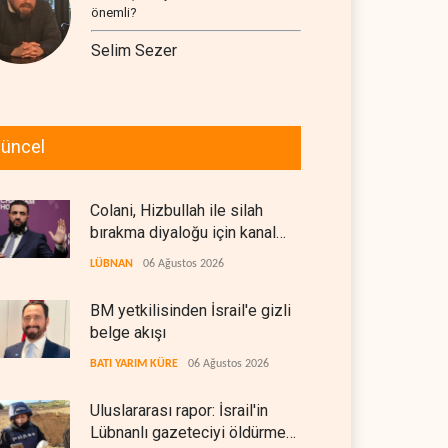
önemli?
Selim Sezer
üncel
Colani, Hizbullah ile silah
bırakma diyaloğu için kanal
arıyor
LÜBNAN
06 Ağustos 2026
BM yetkilisinden İsrail'e gizli
belge akışı
BATI YARIM KÜRE
06 Ağustos 2026
Uluslararası rapor: İsrail'in
Lübnanlı gazeteciyi öldürmesi