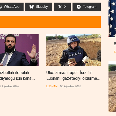
WhatsApp
Bluesky
X
Telegram
B
B
izbullah ile silah
Uluslararası rapor: İsrail'in
NYT:
diyaloğu için kanal
Lübnanlı gazeteciyi öldürmesi
aske
savaş suçu
kalı
5 Ağustos 2026
LÜBNAN
05 Ağustos 2026
BATI