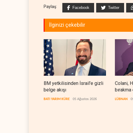
Paylaş:
Facebook
Twitter
İlginizi çekebilir
BM yetkilisinden İsrail'e gizli
Colani, H
belge akışı
bırakma 
arıyor
BATI YARIM KÜRE
05 Ağustos 2026
LÜBNAN
0