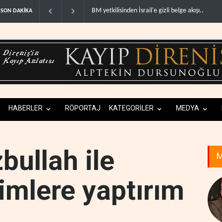
isinden İsrail'e gizli belge akışı..
Colani, Hizbullah ile silah bırakma diyaloğu iç
SON DAKİKA
HABERLER
RÖPORTAJ
KATEGORİLER
MEDYA
bullah ile
M
isimlere yaptırım