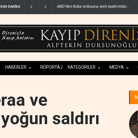
ba ordusuna yeni yaptırımlar..
Fars ajansı: İran ve Umman Hürmüz Boğazı içi
SON DAKİKA
HABERLER
RÖPORTAJ
KATEGORİLER
MEDYA
eraa ve
M
yoğun saldırı