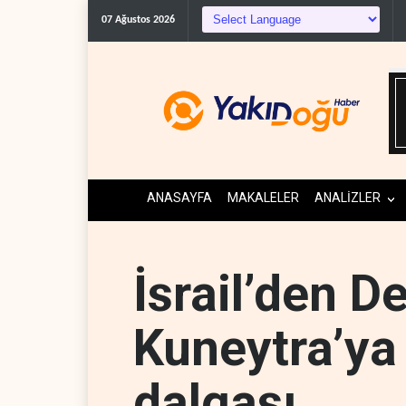
ABD'den Kü
07 Ağustos 2026
ANASAYFA
MAKALELER
ANALİZLER
İsrail’den D
Kuneytra’ya 
dalgası