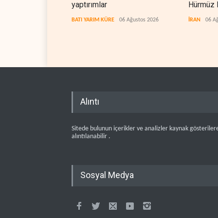
yaptırımlar
Hürmüz B
koridorla
BATI YARIM KÜRE
06 Ağustos 2026
İRAN
06 A
Alıntı
Sitede bulunun içerikler ve analizler kaynak gösteriler
alıntılanabilir .
Sosyal Medya