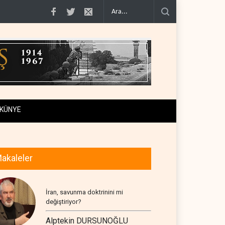
n geçiş..
Trump, mühimmat krizini ifşa edenleri tehdit etti..
Demokratlar: Tr
KÜNYE
akaleler
İran, savunma doktrinini mi
değiştiriyor?
Alptekin DURSUNOĞLU