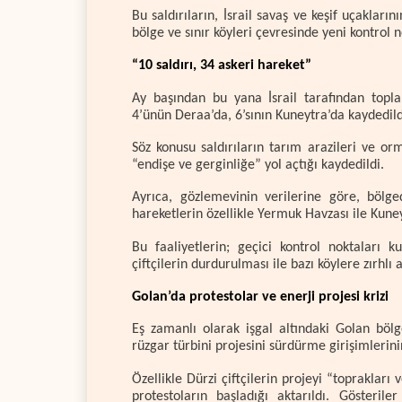
Bu saldırıların, İsrail savaş ve keşif uçaklar
bölge ve sınır köyleri çevresinde yeni kontrol 
“10 saldırı, 34 askeri hareket”
Ay başından bu yana İsrail tarafından toplam 
4’ünün Deraa’da, 6’sının Kuneytra’da kaydedildi
Söz konusu saldırıların tarım arazileri ve or
“endişe ve gerginliğe” yol açtığı kaydedildi.
Ayrıca, gözlemevinin verilerine göre, bölge
hareketlerin özellikle Yermuk Havzası ile Kuney
Bu faaliyetlerin; geçici kontrol noktaları k
çiftçilerin durdurulması ile bazı köylere zırhlı a
Golan’da protestolar ve enerji projesi krizi
Eş zamanlı olarak işgal altındaki Golan bölge
rüzgar türbini projesini sürdürme girişimlerinin
Özellikle Dürzi çiftçilerin projeyi “topraklar
protestoların başladığı aktarıldı. Gösteril