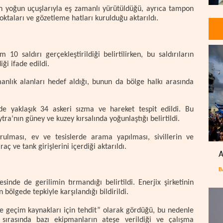
ının yoğun uçuşlarıyla eş zamanlı yürütüldüğü, ayrıca tampon
noktaları ve gözetleme hatları kurulduğu aktarıldı.
10 saldırı gerçekleştirildiği belirtilirken, bu saldırıların
ği ifade edildi.
manlık alanları hedef aldığı, bunun da bölge halkı arasında
de yaklaşık 34 askeri sızma ve hareket tespit edildi. Bu
tra’nın güney ve kuzey kırsalında yoğunlaştığı belirtildi.
urulması, ev ve tesislerde arama yapılması, sivillerin ve
raç ve tank girişlerini içerdiği aktarıldı.
A
B
sinde de gerilimin tırmandığı belirtildi. Enerjix şirketinin
 bölgede tepkiyle karşılandığı bildirildi.
ı ve geçim kaynakları için tehdit” olarak gördüğü, bu nedenle
er sırasında bazı ekipmanların ateşe verildiği ve çalışma