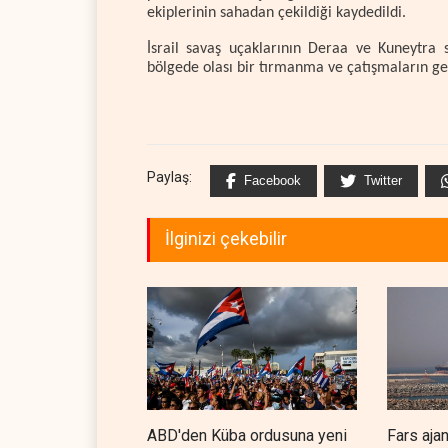
ekiplerinin sahadan çekildiği kaydedildi.
İsrail savaş uçaklarının Deraa ve Kuneytra
bölgede olası bir tırmanma ve çatışmaların gen
Paylaş:
Facebook
Twitter
İlginizi çekebilir
ABD'den Küba ordusuna yeni
Fars aja