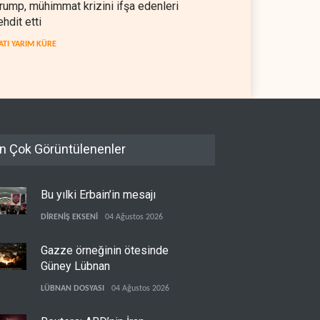
rump, mühimmat krizini ifşa edenleri
a'da işgalci yerleşimcilere
koşuyor
ehdit etti
sızlık sağladı
 YARIM KÜRE
06 Ağustos 2026
İSRAİL
06 Ağustos 2026
ATI YARIM KÜRE
n Çok Görüntülenenler
Bu yılki Erbain’in mesajı
DİRENİŞ EKSENİ
04 Ağustos 2026
Gazze örneğinin ötesinde
Güney Lübnan
LÜBNAN DOSYASI
04 Ağustos 2026