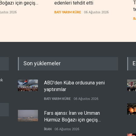
T
oğazı için geçiş
edenleri tehdit etti
Şeri
t
rında anlaştı
ceza
ğustos 2026
BATI YARIM KÜRE
06 Ağustos 2026
BATI
B
Son yüklemeler
E
ek
ABD'den Küba ordusuna yeni
yaptırımlar
BATI YARIM KÜRE
06 Ağustos 2026
Fars ajansı: İran ve Umman
Hürmüz Boğazı için geçiş
koridorlarında anlaştı
İRAN
06 Ağustos 2026