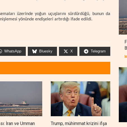
 semaları üzerinde yoğun uçuşlarını sürdürdüğü, bunun da
işlemesi yönünde endişeleri artırdığı ifade edildi.
F
B
WhatsApp
Bluesky
X
Telegram
İ
nsı: İran ve Umman
Trump, mühimmat krizini ifşa
Demo