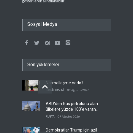
gösterilerek alıntılanabilir .
Sosyal Medya
Son yüklemeler
Normalleşme nedir?
İSRAİL EKSENİ
09 Ağustos 2026
ABD'den Rus petrolünü alan
ülkelere yüzde 100'e varan
gümrük vergisi
RUSYA
09 Ağustos 2026
Demokratlar Trump için azil