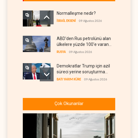
Normalleşme nedir?
İSRAİL EKSENİ
09 Ağustos 2026
ABD'den Rus petrolünü alan
ülkelere yüzde 100'e varan
gümrük vergisi
RUSYA
09 Ağustos 2026
Demokratlar Trump için azil
süreci yerine soruşturma
hazırlıyor
BATI YARIM KÜRE
09 Ağustos 2026
Hürmüz krizi Guyana ve
Afrika'daki petrol
Çok Okunanlar
üreticilerine yaradı
AFRİKA
09 Ağustos 2026
Pentagon silah şirketlerine
21 gün süre verdi
BATI YARIM KÜRE
09 Ağustos 2026