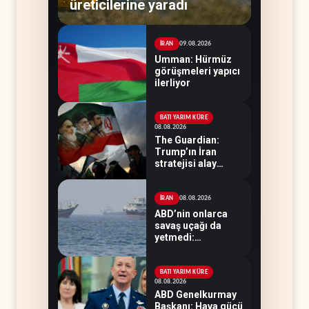
üreticilerine yaradı
09.08.2026
İRAN
Umman: Hürmüz
görüşmeleri yapıcı
ilerliyor
BATI YARIM KÜRE
08.08.2026
The Guardian:
Trump’ın İran
stratejisi alay
konusu oldu
08.08.2026
İRAN
ABD’nin onlarca
savaş uçağı da
yetmedi:
Hürmüz’de gemi
vuruldu
BATI YARIM KÜRE
08.08.2026
ABD Genelkurmay
Başkanı: Hava gücü