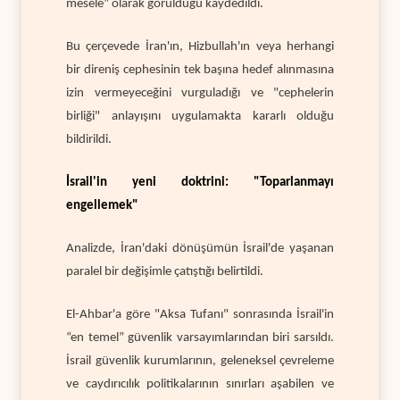
mesele” olarak görüldüğü kaydedildi.
Bu çerçevede İran'ın, Hizbullah'ın veya herhangi
bir direniş cephesinin tek başına hedef alınmasına
izin vermeyeceğini vurguladığı ve "cephelerin
birliği" anlayışını uygulamakta kararlı olduğu
bildirildi.
İsrail'in yeni doktrini: "Toparlanmayı
engellemek"
Analizde, İran'daki dönüşümün İsrail'de yaşanan
paralel bir değişimle çatıştığı belirtildi.
El-Ahbar'a göre "Aksa Tufanı" sonrasında İsrail'in
“en temel” güvenlik varsayımlarından biri sarsıldı.
İsrail güvenlik kurumlarının, geleneksel çevreleme
ve caydırıcılık politikalarının sınırları aşabilen ve