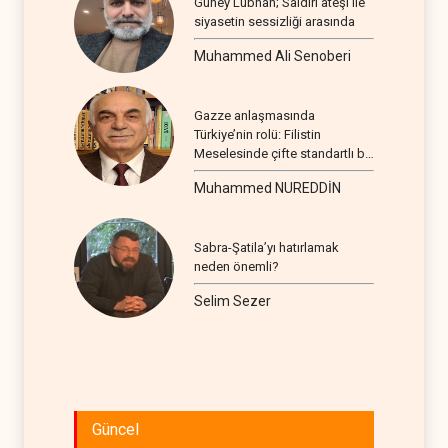
Güney Lübnan; Saldırı ateşi ile
siyasetin sessizliği arasında
Muhammed Ali Senoberi
Gazze anlaşmasında
Türkiye’nin rolü: Filistin
Meselesinde çifte standartlı bir
seyir
Muhammed NUREDDİN
Sabra-Şatila’yı hatırlamak
neden önemli?
Selim Sezer
Güncel