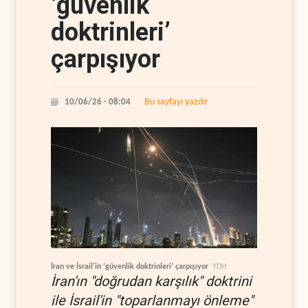
‘güvenlik
doktrinleri’
çarpışıyor
Bu sayfayı yazdır
10/06/26 - 08:04
İran ve İsrail'in ‘güvenlik doktrinleri’ çarpışıyor
YDH
İran'ın "doğrudan karşılık" doktrini
ile İsrail'in "toparlanmayı önleme"