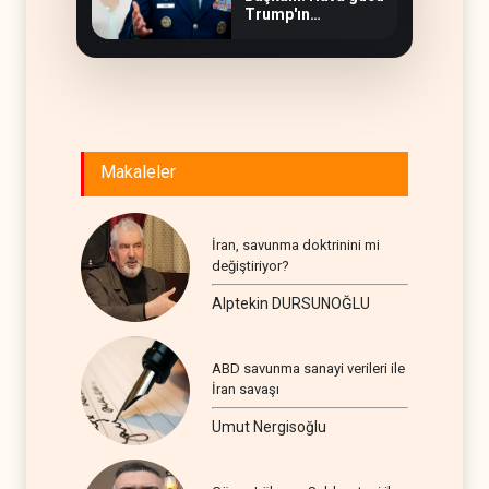
Trump'ın
hedeflerine yetmez
Makaleler
İran, savunma doktrinini mi
değiştiriyor?
Alptekin DURSUNOĞLU
ABD savunma sanayi verileri ile
İran savaşı
Umut Nergisoğlu