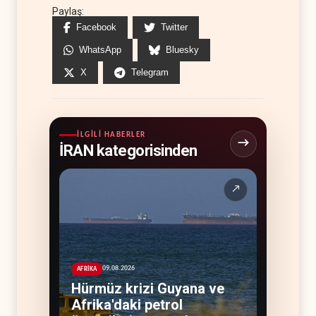
Paylaş:
Facebook
Twitter
WhatsApp
Bluesky
X
Telegram
İLGILI HABERLER
İRAN kategorisinden
↗
09.08.2026
AFRİKA
Hürmüz krizi Guyana ve
Afrika'daki petrol