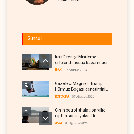
Güncel
Irak Direnişi: Misilleme
ertelendi, hesap kapanmadı
IRAK
07 Ağustos 2026
Gazeteci Magnier: Trump,
Hürmüz Boğazı denetimini
doğrudan İran ve Umman'a
RÖPORTAJ
07 Ağustos 2026
teslim etti
Çin'in petrol ithalatı on yıllık
dipten sonra yükseldi
ASYA
07 Ağustos 2026