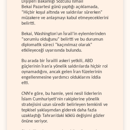
Dışişleri Bakanlığı Sözcüsü İsmail
Bekai Pazartesi günü yaptığı açıklamada,
“Hiçbir koşul altında ve saldırılar sürerken”
müzakere ve anlaşmayı kabul etmeyeceklerini
belirtti.
Bekai, Washington’un İsrail’in eylemlerinden
“sorumlu olduğunu” belirtti ve bu durumun
diplomatik süreci “kaçınılmaz olarak”
etkileyeceği uyarısında bulundu.
Bu arada bir İsrailli askeri yetkili, ABD
güçlerinin İran’a yönelik saldırılarda hiçbir rol
oynamadığını, ancak gelen İran füzelerinin
engellenmesine yardımcı olduklarını iddia
etti.
CNN
'e göre, bu hamle, yeni nesil liderlerin
İslam Cumhuriyeti’nin rakiplerine yönelik
stratejisini uzun süredir belirleyen temkinli ve
tepkisel yaklaşımdan giderek daha fazla
uzaklaştığı Tahran’daki köklü değişimi gözler
önüne seriyor.