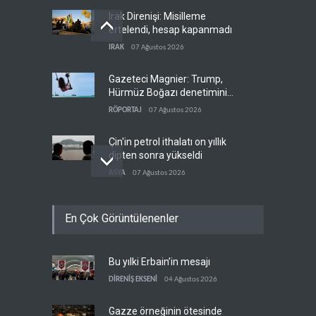
Irak Direnişi: Misilleme
ertelendi, hesap kapanmadı
IRAK
07 Ağustos 2026
Gazeteci Magnier: Trump,
Hürmüz Boğazı denetimini
doğrudan İran ve Umman'a
RÖPORTAJ
07 Ağustos 2026
teslim etti
Çin'in petrol ithalatı on yıllık
dipten sonra yükseldi
ASYA
07 Ağustos 2026
BAE, OPEC'ten ayrıldıktan
En Çok Görüntülenenler
sonra petrol üretimini rekor
düzeye çıkardı
ARAP DÜNYASI
07 Ağustos 2026
Bu yılki Erbain’in mesajı
The Telegraph: Hürmüz
anlaşması, İran’ın savaşı
DİRENİŞ EKSENİ
04 Ağustos 2026
kazandığını gösteriyor
BATI YARIM KÜRE
07 Ağustos 2026
Gazze örneğinin ötesinde