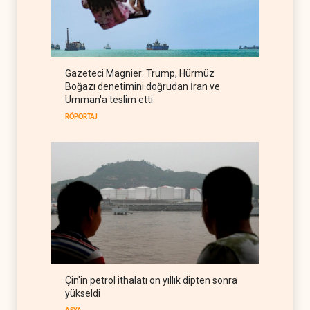
Suudi Arabistan, Türkiye ve
Pakistan ortak savunma
anlaşması imzaladı
ARAP DÜNYASI
07 Ağustos 2026
ABD, Suudi Arabistan'dan
Gazeteci Magnier: Trump, Hürmüz
petrol ithalatını 40 yıl sonra
Boğazı denetimini doğrudan İran ve
ilk kez durdurdu
BATI YARIM KÜRE
07 Ağustos 2026
Umman'a teslim etti
RÖPORTAJ
Çin'in petrol ithalatı on yıllık dipten sonra
yükseldi