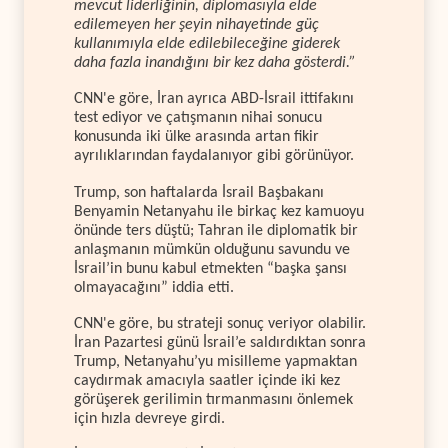
mevcut liderliğinin, diplomasıyla elde
edilemeyen her şeyin nihayetinde güç
kullanımıyla elde edilebileceğine giderek
daha fazla inandığını bir kez daha gösterdi.”
CNN'e göre, İran ayrıca ABD-İsrail ittifakını
test ediyor ve çatışmanın nihai sonucu
konusunda iki ülke arasında artan fikir
ayrılıklarından faydalanıyor gibi görünüyor.
Trump, son haftalarda İsrail Başbakanı
Benyamin Netanyahu ile birkaç kez kamuoyu
önünde ters düştü; Tahran ile diplomatik bir
anlaşmanın mümkün olduğunu savundu ve
İsrail’in bunu kabul etmekten “başka şansı
olmayacağını” iddia etti.
CNN'e göre, bu strateji sonuç veriyor olabilir.
İran Pazartesi günü İsrail’e saldırdıktan sonra
Trump, Netanyahu’yu misilleme yapmaktan
caydırmak amacıyla saatler içinde iki kez
görüşerek gerilimin tırmanmasını önlemek
için hızla devreye girdi.