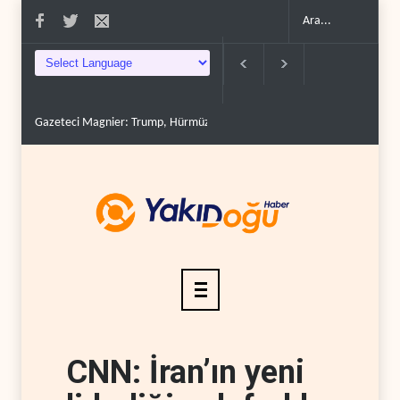
Gazeteci Magnier: Trump, Hürmüz Boğazı denetimini doğru..
Çin'in petr
CNN: İran’ın yeni