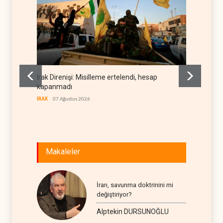
Irak Direnişi: Misilleme ertelendi, hesap
Gazete
kapanmadı
deneti
etti
IRAK
07 Ağustos 2026
RÖPORTA
Makaleler
İran, savunma doktrinini mi
değiştiriyor?
Alptekin DURSUNOĞLU