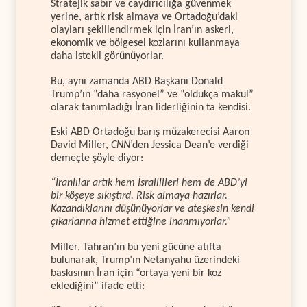
Stratejik sabır ve caydırıcılığa güvenmek
yerine, artık risk almaya ve Ortadoğu’daki
olayları şekillendirmek için İran’ın askeri,
ekonomik ve bölgesel kozlarını kullanmaya
daha istekli görünüyorlar.
Bu, aynı zamanda ABD Başkanı Donald
Trump’ın “daha rasyonel” ve “oldukça makul”
olarak tanımladığı İran liderliğinin ta kendisi.
Eski ABD Ortadoğu barış müzakerecisi Aaron
David Miller,
CNN
’den Jessica Dean’e verdiği
demeçte şöyle diyor:
“İranlılar artık hem İsraillileri hem de ABD’yi
bir köşeye sıkıştırd. Risk almaya hazırlar.
Kazandıklarını düşünüyorlar ve ateşkesin kendi
çıkarlarına hizmet ettiğine inanmıyorlar.”
Miller, Tahran’ın bu yeni gücüne atıfta
bulunarak, Trump’ın Netanyahu üzerindeki
baskısının İran için “ortaya yeni bir koz
eklediğini” ifade etti: