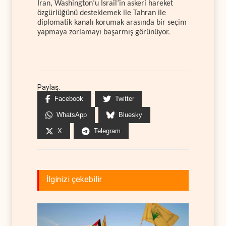
İran, Washington’u İsrail’in askeri hareket
özgürlüğünü desteklemek ile Tahran ile
diplomatik kanalı korumak arasında bir seçim
yapmaya zorlamayı başarmış görünüyor.
Paylaş:
Facebook
Twitter
WhatsApp
Bluesky
X
Telegram
İlginizi çekebilir