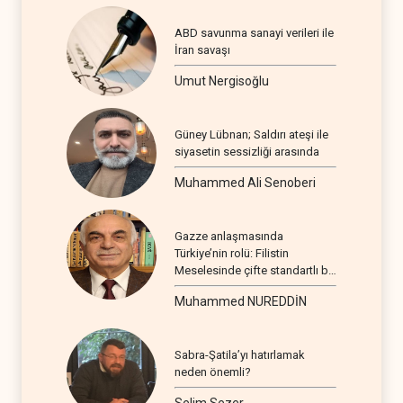
ABD savunma sanayi verileri ile
İran savaşı
Umut Nergisoğlu
Güney Lübnan; Saldırı ateşi ile
siyasetin sessizliği arasında
Muhammed Ali Senoberi
Gazze anlaşmasında
Türkiye’nin rolü: Filistin
Meselesinde çifte standartlı bir
seyir
Muhammed NUREDDİN
Sabra-Şatila’yı hatırlamak
neden önemli?
Selim Sezer