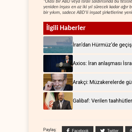
"Olası bir ABD veya İsrail saldırısında bu tesis
yeniden inşası en az iki yıl sürecek kadar ağır bi
bir yıkım, sadece ABD'li inşaat şirketlerine ye
İlgili Haberler
İran'dan Hürmüz'de geçiş 
Axios: İran anlaşması İsrail
Arakçi: Müzakerelerde g
Galibaf: Verilen taahhütle
Paylaş:
Facebook
Twitter