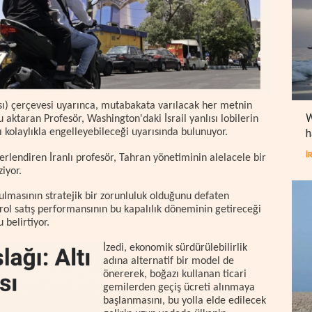
ı) çerçevesi uyarınca, mutabakata varılacak her metnin
W
ktaran Profesör, Washington'daki İsrail yanlısı lobilerin
h
kolaylıkla engelleyebileceği uyarısında bulunuyor.
İ
lendiren İranlı profesör, Tahran yönetiminin alelacele bir
iyor.
ulmasının stratejik bir zorunluluk olduğunu defaten
rol satış performansının bu kapalılık döneminin getireceği
 belirtiyor.
İzedi, ekonomik sürdürülebilirlik
adına alternatif bir model de
önererek, boğazı kullanan ticari
gemilerden geçiş ücreti alınmaya
başlanmasını, bu yolla elde edilecek