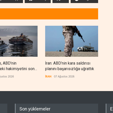
n, ABD’nin
İran: ABD’nin kara saldırısı
Hizb
eki hakimiyetini sona
planını başarısızlığa uğrattık
‘sil
den
ğustos 2026
İRAN
07 Ağustos 2026
LÜBN
Son yüklemeler
E