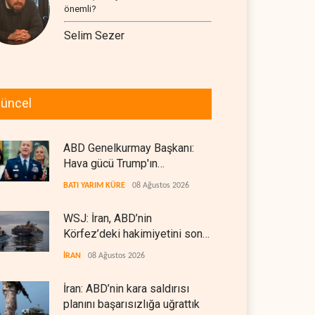
önemli?
Selim Sezer
üncel
ABD Genelkurmay Başkanı:
Hava gücü Trump'ın
hedeflerine yetmez
BATI YARIM KÜRE
08 Ağustos 2026
WSJ: İran, ABD’nin
Körfez’deki hakimiyetini sona
erdiriyor
İRAN
08 Ağustos 2026
İran: ABD’nin kara saldırısı
planını başarısızlığa uğrattık