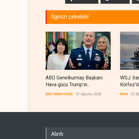
İlginizi çekebilir
ABD Genelkurmay Başkanı:
WSJ: İra
Hava gücü Trump'ın
Körfez’d
hedeflerine yetmez
erdiriyor
BATI YARIM KÜRE
07 Ağustos 2026
İRAN
07 A
Alıntı