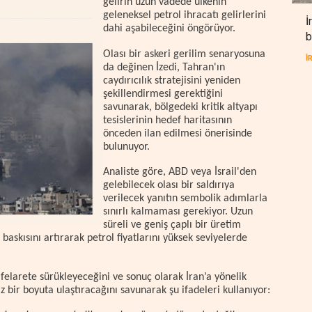
gelirin uzun vadede ülkenin
geleneksel petrol ihracatı gelirlerini
İ
dahi aşabileceğini öngörüyor.
b
Olası bir askeri gerilim senaryosuna
İ
da değinen İzedi, Tahran'ın
caydırıcılık stratejisini yeniden
şekillendirmesi gerektiğini
savunarak, bölgedeki kritik altyapı
tesislerinin hedef haritasının
önceden ilan edilmesi önerisinde
bulunuyor.
Analiste göre, ABD veya İsrail'den
gelebilecek olası bir saldırıya
verilecek yanıtın sembolik adımlarla
sınırlı kalmaması gerekiyor. Uzun
süreli ve geniş çaplı bir üretim
 baskısını artırarak petrol fiyatlarını yüksek seviyelerde
felarete sürükleyeceğini ve sonuç olarak İran’a yönelik
 bir boyuta ulaştıracağını savunarak şu ifadeleri kullanıyor: