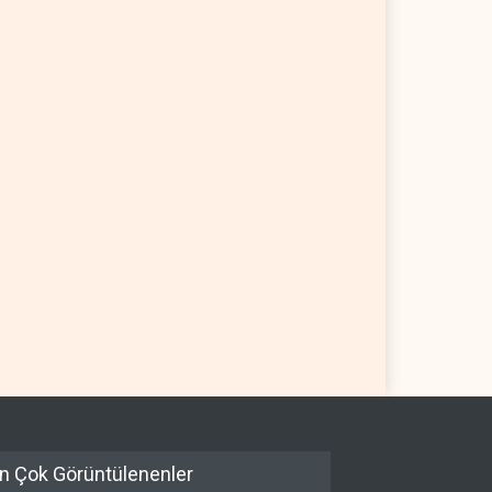
ullah’ın
Bekai'den Trump’a ‘savaş
ahsızlandırılmasını’ kim
ganimeti’ yanıtı: Önce savaşı
etleyecek?
kazan
AN
07 Ağustos 2026
İRAN
07 Ağustos 2026
n Çok Görüntülenenler