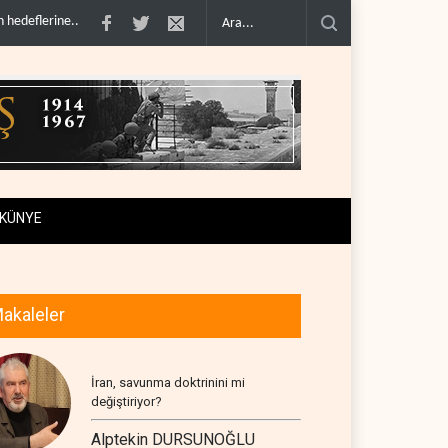
a erdir..
İran: ABD’nin kara saldırısı planını başarısızlı..
Hizbullah’ın ‘silahsı
KÜNYE
akaleler
İran, savunma doktrinini mi
değiştiriyor?
Alptekin DURSUNOĞLU