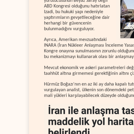
yürütücüsünün Beyaz Saray değil
ABD Kongresi olduğunu hatırlatan
Izadi, bu hukuki yapı nedeniyle
yaptırımların gevşetileceğine dair
herhangi bir güvencenin
bulunmadığını vurguluyor.
Ayrıca, Amerikan mevzuatındaki
INARA (İran Nükleer Anlaşması İnceleme Yasas
Kongre onayına sunulmasının zorunlu olduğunu a
bu mekanizmayı kullanarak olası bir anlaşmayı 
Mevcut ekonomik ve askeri parametreleri değer
taahhüt altına girmemesi gerektiğinin altını çiz
Hürmüz Boğazı'nın en az iki ay daha kapalı tut
vurgulayan analist, ülkenin son dönemdeki pet
mali yükleri karşılayabilecek düzeyde olduğunu