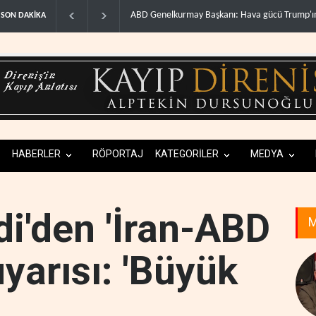
WSJ: İran, ABD’nin Körfez’deki hakimiyetini son
SON DAKİKA
HABERLER
RÖPORTAJ
KATEGORİLER
MEDYA
di'den 'İran-ABD
M
yarısı: 'Büyük