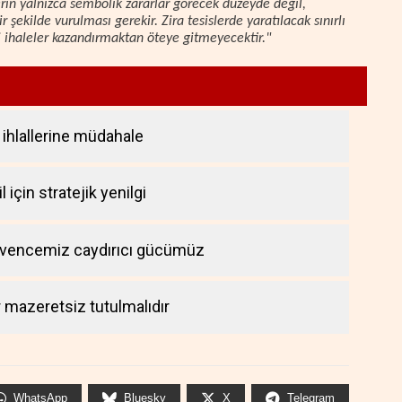
lerin yalnızca sembolik zararlar görecek düzeyde değil,
r şekilde vurulması gerekir. Zira tesislerde yaratılacak sınırlı
ni ihaleler kazandırmaktan öteye gitmeyecektir."
ihlallerine müdahale
 için stratejik yenilgi
üvencemiz caydırıcı gücümüz
r mazeretsiz tutulmalıdır
WhatsApp
Bluesky
X
Telegram