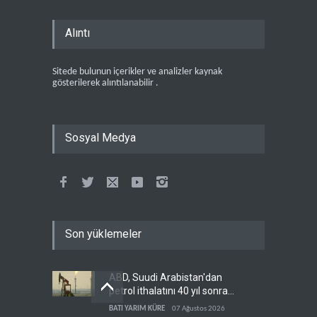
Alıntı
Sitede bulunun içerikler ve analizler kaynak
gösterilerek alıntılanabilir .
Sosyal Medya
Son yüklemeler
ABD, Suudi Arabistan'dan
petrol ithalatını 40 yıl sonra
ilk kez durdurdu
BATI YARIM KÜRE
07 Ağustos 2026