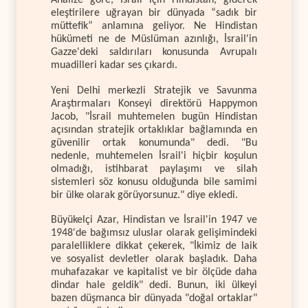
Analize göre, İsrail için Hindistan, giderek
eleştirilere uğrayan bir dünyada “sadık bir
müttefik” anlamına geliyor. Ne Hindistan
hükümeti ne de Müslüman azınlığı, İsrail'in
Gazze'deki saldırıları konusunda Avrupalı
muadilleri kadar ses çıkardı.
Yeni Delhi merkezli Stratejik ve Savunma
Araştırmaları Konseyi direktörü Happymon
Jacob, "İsrail muhtemelen bugün Hindistan
açısından stratejik ortaklıklar bağlamında en
güvenilir ortak konumunda" dedi. "Bu
nedenle, muhtemelen İsrail'i hiçbir koşulun
olmadığı, istihbarat paylaşımı ve silah
sistemleri söz konusu olduğunda bile samimi
bir ülke olarak görüyorsunuz." diye ekledi.
Büyükelçi Azar, Hindistan ve İsrail'in 1947 ve
1948'de bağımsız uluslar olarak gelişimindeki
paralelliklere dikkat çekerek, "İkimiz de laik
ve sosyalist devletler olarak başladık. Daha
muhafazakar ve kapitalist ve bir ölçüde daha
dindar hale geldik" dedi. Bunun, iki ülkeyi
bazen düşmanca bir dünyada "doğal ortaklar"