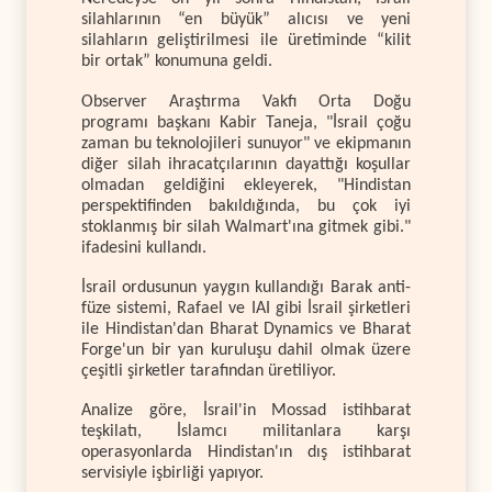
silahlarının “en büyük” alıcısı ve yeni
silahların geliştirilmesi ile üretiminde “kilit
bir ortak” konumuna geldi.
Observer Araştırma Vakfı Orta Doğu
programı başkanı Kabir Taneja, "İsrail çoğu
zaman bu teknolojileri sunuyor" ve ekipmanın
diğer silah ihracatçılarının dayattığı koşullar
olmadan geldiğini ekleyerek, "Hindistan
perspektifinden bakıldığında, bu çok iyi
stoklanmış bir silah Walmart'ına gitmek gibi."
ifadesini kullandı.
İsrail ordusunun yaygın kullandığı Barak anti-
füze sistemi, Rafael ve IAI gibi İsrail şirketleri
ile Hindistan'dan Bharat Dynamics ve Bharat
Forge'un bir yan kuruluşu dahil olmak üzere
çeşitli şirketler tarafından üretiliyor.
Analize göre, İsrail'in Mossad istihbarat
teşkilatı, İslamcı militanlara karşı
operasyonlarda Hindistan'ın dış istihbarat
servisiyle işbirliği yapıyor.