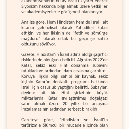
akademisyenlerin bu ay İsrail'i ziyaret ederek
Siyonizm hakkında bilgi almak üzere yetkililer
ve akademisyenlerle görüşmesi planlanıyor.
Analize göre, Hem Hindistan hem de İsrail, alt
kıtanın geleneksel olarak Yahudileri kabul
ettiğini ve her ikisinin de “fetih ve sömürge
mağduru” olarak ortak bir geçmişe sahip
olduğunu söylüyor.
Gazete, Hindistan'ın İsrail adına aldığı şaşırtıcı
risklerin de olduğunu belirtti. Ağustos 2022'de
Katar, sekiz eski Hint donanma subayını
tutukladı ve ardından idam cezasına çarptırdı.
Konuya ilişkin bilgi sahibi bir kaynak, sekiz
kişinin Katar'ın denizaltı programı hakkında
İsrail için casusluk yaptığını belirtti. Subaylar,
devlete ait bir Hint şirketinin büyük
miktarlarda Katar sıvılaştırılmış doğalgazı
satın almak üzere 20 yıllık bir anlaşma
imzalamasının ardından serbest bırakıldı.
Gazeteye göre, “Hindistan ve İsrail'in
terörizmle ölümcül bir mücadele içinde olan