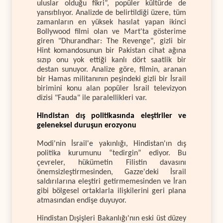
uluslar olduğu fikri”, popüler kültürde de
yansıtılıyor. Analizde de belirtildiği üzere, tüm
zamanların en yüksek hasılat yapan ikinci
Bollywood filmi olan ve Mart'ta gösterime
giren "Dhurandhar: The Revenge", gizli bir
Hint komandosunun bir Pakistan cihat ağına
sızıp onu yok ettiği kanlı dört saatlik bir
destan sunuyor. Analize göre, filmin, aranan
bir Hamas militanının peşindeki gizli bir İsrail
birimini konu alan popüler İsrail televizyon
dizisi "Fauda" ile paralellikleri var.
Hindistan dış politikasında eleştiriler ve
geleneksel duruşun erozyonu
Modi'nin İsrail'e yakınlığı, Hindistan'ın dış
politika kurumunu “tedirgin” ediyor. Bu
çevreler, hükümetin Filistin davasını
önemsizleştirmesinden, Gazze'deki İsrail
saldırılarına eleştiri getirmemesinden ve İran
gibi bölgesel ortaklarla ilişkilerini geri plana
atmasından endişe duyuyor.
Hindistan Dışişleri Bakanlığı'nın eski üst düzey