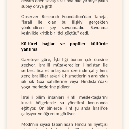
devam eden savaş sırasında bile yirmiye yakın
subay oraya gitti.
Observer Research Foundation'dan Taneja,
"İsrail ile olan bu ilişkiyi gerçekten
yönlendiren şey savunmadır. Savunma
kesinlikle kritik bir itici güçtür." dedi.
Kültürel bağlar ve popüler kültürde
yansıma
Gazeteye göre, İşbirliği bunun çok ötesine
geçiyor. İsrailli müzakereciler Hindistan ile
serbest ticaret anlaşması üzerinde çalışırken,
genç İsrailliler askerlik hizmetlerinin ardından
sık sık Goa sahillerine veya Hindistan'daki
yoga merkezlerine gidiyor.
İsrailli bilim insanları Hintli meslektaşlarını
kurak bölgelerde su yönetimi konusunda
eğitiyor. On binlerce Hint şu anda İsrail'de
çalışıyor ve öğrenim görüyor.
Modi'nin siyasi tabanından Hindu milliyetçisi