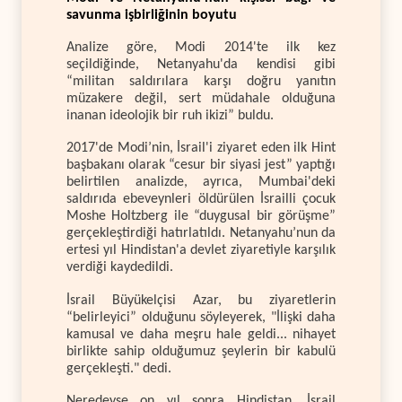
savunma işbirliğinin boyutu
Analize göre, Modi 2014'te ilk kez
seçildiğinde, Netanyahu'da kendisi gibi
“militan saldırılara karşı doğru yanıtın
müzakere değil, sert müdahale olduğuna
inanan ideolojik bir ruh ikizi” buldu.
2017'de Modi’nin, İsrail'i ziyaret eden ilk Hint
başbakanı olarak “cesur bir siyasi jest” yaptığı
belirtilen analizde, ayrıca, Mumbai'deki
saldırıda ebeveynleri öldürülen İsrailli çocuk
Moshe Holtzberg ile “duygusal bir görüşme”
gerçekleştirdiği hatırlatıldı. Netanyahu’nun da
ertesi yıl Hindistan'a devlet ziyaretiyle karşılık
verdiği kaydedildi.
İsrail Büyükelçisi Azar, bu ziyaretlerin
“belirleyici” olduğunu söyleyerek, "İlişki daha
kamusal ve daha meşru hale geldi... nihayet
birlikte sahip olduğumuz şeylerin bir kabulü
gerçekleşti." dedi.
Neredeyse on yıl sonra Hindistan, İsrail