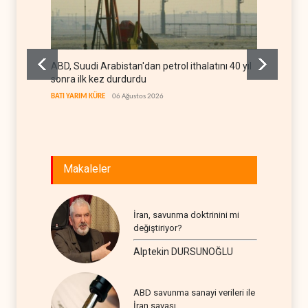
ABD, Suudi Arabistan'dan petrol ithalatını 40 yıl
Galiba
sonra ilk kez durdurdu
mesajla
BATI YARIM KÜRE
06 Ağustos 2026
İRAN
06
Makaleler
İran, savunma doktrinini mi
değiştiriyor?
Alptekin DURSUNOĞLU
ABD savunma sanayi verileri ile
İran savaşı