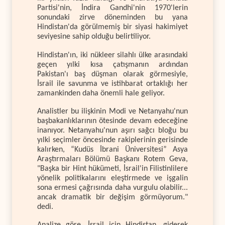
Partisi'nin, İndira Gandhi'nin 1970'lerin
sonundaki zirve döneminden bu yana
Hindistan'da görülmemiş bir siyasi hakimiyet
seviyesine sahip olduğu belirtiliyor.
Hindistan'ın, iki nükleer silahlı ülke arasındaki
geçen yılki kısa çatışmanın ardından
Pakistan'ı baş düşman olarak görmesiyle,
İsrail ile savunma ve istihbarat ortaklığı her
zamankinden daha önemli hale geliyor.
Analistler bu ilişkinin Modi ve Netanyahu'nun
başbakanlıklarının ötesinde devam edeceğine
inanıyor. Netanyahu'nun aşırı sağcı bloğu bu
yılki seçimler öncesinde rakiplerinin gerisinde
kalırken, “Kudüs İbrani Üniversitesi” Asya
Araştırmaları Bölümü Başkanı Rotem Geva,
"Başka bir Hint hükümeti, İsrail'in Filistinlilere
yönelik politikalarını eleştirmede ve işgalin
sona ermesi çağrısında daha vurgulu olabilir...
ancak dramatik bir değişim görmüyorum."
dedi.