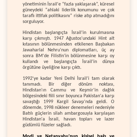
yönetiminin İsrail'e “fazla yaklaşarak”, küresel
güneydeki “ahlaki liderlik konumunu ve çok
taraflı ittifak politikasını” riske atıp atmadığını
sorguluyor.
Hindistan başlangıçta İsrail'in kurulmasına
karşı çıkmıştı. 1947 Ağustos'undaki Hint alt
kıtasının bölünmesinden etkilenen Başbakan
Jawaharlal Nehru'nun diplomatları, üç ay
sonra BM'de Filistin'in bölünmesine karşı oy
kullandı ve başlangıçta İsrail'in dünya
örgütüne üyeliğine karşı çıktı.
1992'ye kadar Yeni Delhi İsrail'i tam olarak
tanımadı. Bir diğer dönüm noktası,
Hindistan'ın Cammu ve Keşmir'in dağlık
bölgesindeki fiili sınır boyunca Pakistan'a karşı
savaştığı 1999 Kargil Savaşı'nda geldi. O
dönemde, 1998 nükleer denemeleri nedeniyle
Batılı güçlerin silah ambargosuyla karşılaşan
Hindistan'a İsrail, havan topları ve lazer
güdümlü füzeler sağladı.
Modi ve Netanyahu'nun kişisel bağı ve