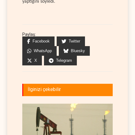
yaptığını söyledi.
Paylaş:
Facebook
Twitter
WhatsApp
Bluesky
X
Telegram
İlginizi çekebilir