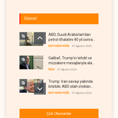
Güncel
ABD, Suudi Arabistan'dan
petrol ithalatını 40 yıl sonra
ilk kez durdurdu
BATI YARIM KÜRE
07 Ağustos 2026
Galibaf, Trump'ın tehdit ve
müzakere mesajlarıyla alay
etti
İRAN
07 Ağustos 2026
Trump: İran savaşı yakında
bitebilir, ABD silah stokları
zorlanıyor
BATI YARIM KÜRE
07 Ağustos 2026
İsrail ordusunda helikopter
krizi
Çok Okunanlar
İSRAİL
07 Ağustos 2026