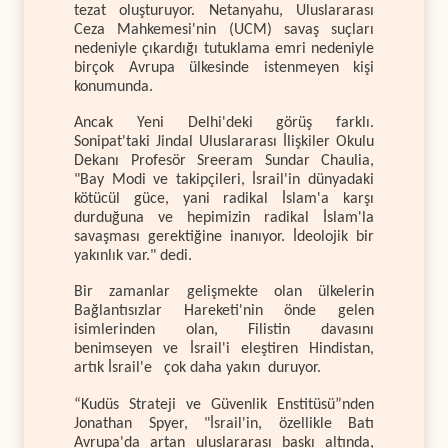
tezat oluşturuyor. Netanyahu, Uluslararası
Ceza Mahkemesi'nin (UCM) savaş suçları
nedeniyle çıkardığı tutuklama emri nedeniyle
birçok Avrupa ülkesinde istenmeyen kişi
konumunda.
Ancak Yeni Delhi'deki görüş farklı.
Sonipat'taki Jindal Uluslararası İlişkiler Okulu
Dekanı Profesör Sreeram Sundar Chaulia,
"Bay Modi ve takipçileri, İsrail'in dünyadaki
kötücül güce, yani radikal İslam'a karşı
durduğuna ve hepimizin radikal İslam'la
savaşması gerektiğine inanıyor. İdeolojik bir
yakınlık var." dedi.
Bir zamanlar gelişmekte olan ülkelerin
Bağlantısızlar Hareketi'nin önde gelen
isimlerinden olan, Filistin davasını
benimseyen ve İsrail'i eleştiren Hindistan,
artık İsrail'e çok daha yakın duruyor.
“Kudüs Strateji ve Güvenlik Enstitüsü”nden
Jonathan Spyer, "İsrail'in, özellikle Batı
Avrupa'da artan uluslararası baskı altında,