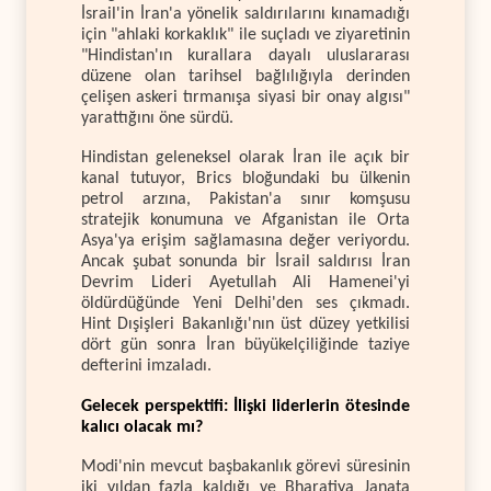
İsrail'in İran'a yönelik saldırılarını kınamadığı
için "ahlaki korkaklık" ile suçladı ve ziyaretinin
"Hindistan'ın kurallara dayalı uluslararası
düzene olan tarihsel bağlılığıyla derinden
çelişen askeri tırmanışa siyasi bir onay algısı"
yarattığını öne sürdü.
Hindistan geleneksel olarak İran ile açık bir
kanal tutuyor, Brics bloğundaki bu ülkenin
petrol arzına, Pakistan'a sınır komşusu
stratejik konumuna ve Afganistan ile Orta
Asya'ya erişim sağlamasına değer veriyordu.
Ancak şubat sonunda bir İsrail saldırısı İran
Devrim Lideri Ayetullah Ali Hamenei'yi
öldürdüğünde Yeni Delhi'den ses çıkmadı.
Hint Dışişleri Bakanlığı'nın üst düzey yetkilisi
dört gün sonra İran büyükelçiliğinde taziye
defterini imzaladı.
Gelecek perspektifi: İlişki liderlerin ötesinde
kalıcı olacak mı?
Modi'nin mevcut başbakanlık görevi süresinin
iki yıldan fazla kaldığı ve Bharatiya Janata