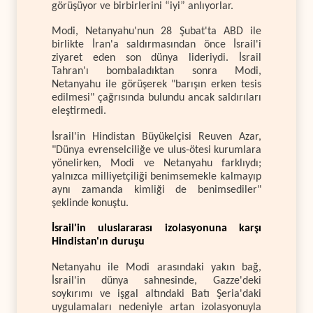
görüşüyor ve birbirlerini “iyi” anlıyorlar.
Modi, Netanyahu'nun 28 Şubat'ta ABD ile
birlikte İran'a saldırmasından önce İsrail'i
ziyaret eden son dünya lideriydi. İsrail
Tahran'ı bombaladıktan sonra Modi,
Netanyahu ile görüşerek "barışın erken tesis
edilmesi" çağrısında bulundu ancak saldırıları
eleştirmedi.
İsrail'in Hindistan Büyükelçisi Reuven Azar,
"Dünya evrenselciliğe ve ulus-ötesi kurumlara
yönelirken, Modi ve Netanyahu farklıydı;
yalnızca milliyetçiliği benimsemekle kalmayıp
aynı zamanda kimliği de benimsediler"
şeklinde konuştu.
İsrail'in uluslararası izolasyonuna karşı
Hindistan'ın duruşu
Netanyahu ile Modi arasındaki yakın bağ,
İsrail'in dünya sahnesinde, Gazze'deki
soykırımı ve işgal altındaki Batı Şeria'daki
uygulamaları nedeniyle artan izolasyonuyla