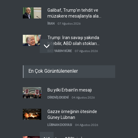
Galibaf, Trump'ın tehdit ve
müzakere mesajlarıyla alay
etti
İRAN
07 Ağustos 2026
Trump: İran savaşı yakında
bitebilir, ABD silah stokları
zorlanıyor
BATI YARIM KÜRE
07 Ağustos 2026
Gazze'nin yeniden inşası
En Çok Görüntülenenler
yerine askeri üs projesi
FİLİSTİN
07 Ağustos 2026
Bu yılki Erbain’in mesajı
İsrail ordusunda helikopter
krizi
DİRENİŞ EKSENİ
04 Ağustos 2026
İSRAİL
07 Ağustos 2026
Gazze örneğinin ötesinde
Güney Lübnan
LÜBNAN DOSYASI
04 Ağustos 2026