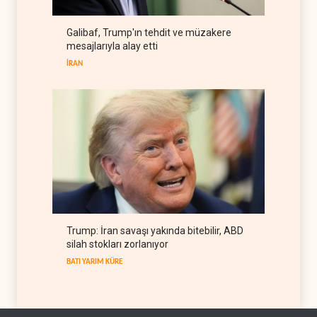
Hürmüz krizi ABD'nin petrol
Galibaf, Trump'ın tehdit ve müzakere
rezervlerini son 45 yılın
mesajlarıyla alay etti
dibine indirdi
BATI YARIM KÜRE
07 Ağustos 2026
İRAN
Trump: İran savaşı yakında bitebilir, ABD
silah stokları zorlanıyor
BATI YARIM KÜRE