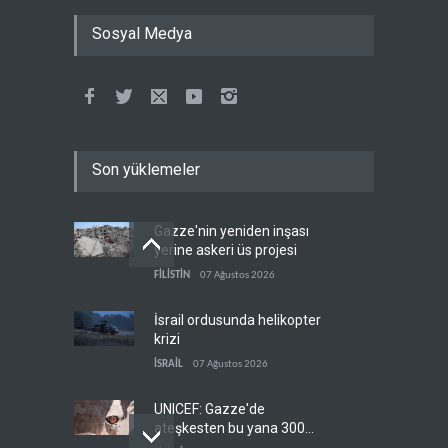
Sosyal Medya
Son yüklemeler
Gazze'nin yeniden inşası
yerine askeri üs projesi
FİLİSTİN
07 Ağustos 2026
İsrail ordusunda helikopter
krizi
İSRAİL
07 Ağustos 2026
UNICEF: Gazze'de
ateşkesten bu yana 300
çocuk öldürüldü