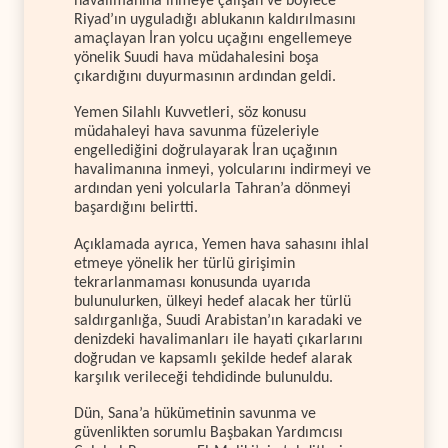
havalimanına inmeye çalışan ve böylece
Riyad’ın uyguladığı ablukanın kaldırılmasını
amaçlayan İran yolcu uçağını engellemeye
yönelik Suudi hava müdahalesini boşa
çıkardığını duyurmasının ardından geldi.
Yemen Silahlı Kuvvetleri, söz konusu
müdahaleyi hava savunma füzeleriyle
engellediğini doğrulayarak İran uçağının
havalimanına inmeyi, yolcularını indirmeyi ve
ardından yeni yolcularla Tahran’a dönmeyi
başardığını belirtti.
Açıklamada ayrıca, Yemen hava sahasını ihlal
etmeye yönelik her türlü girişimin
tekrarlanmaması konusunda uyarıda
bulunulurken, ülkeyi hedef alacak her türlü
saldırganlığa, Suudi Arabistan’ın karadaki ve
denizdeki havalimanları ile hayati çıkarlarını
doğrudan ve kapsamlı şekilde hedef alarak
karşılık verileceği tehdidinde bulunuldu.
Dün, Sana’a hükümetinin savunma ve
güvenlikten sorumlu Başbakan Yardımcısı