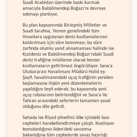
Suudi Arabistan üzerinde baskı kurmak
amacıyla Babülmendep Boğazı’nı devreye
sokmayı planlıyor.
Bu plan kapsamında Birleşmiş Milletler ve
Suudi tarafına, Yemen genelindeki tüm
limanlara uygulanan deniz kısıtlamalarının
kaldırılması için süre tanınması; bu süre
zarfında olumlu yanıt alınamaması halinde ise
Kızıldeniz ve Babülmendep Boğazı’ndaki Suudi
deniz trafiğine misilleme olarak benzer
kısıtlamaların getirilmesi öngörülüyor. Sana’a
Uluslararası Havalimanı Müdürü Halid eş-
Şayif, havalimanındaki uçuş trafiğinin yeniden
başlamasına ilişkin yeni düzenlemelerin
yapıldığını teyit ederek, bu kapsamda yeni
uçuş rotalarının belirlendiğini ve Sana’a ile
Tahran arasındaki seferlerin tamamen yasal
olduğunu dile getirdi.
Sahada ise Riyad yönetimi ülke içindeki bazı
cepheleri hareketlendirmeye çalıştı. Koalisyon
komutanlığının Aden’deki savunma
bakanlığına tüm cephelerde savaş hazırlığı