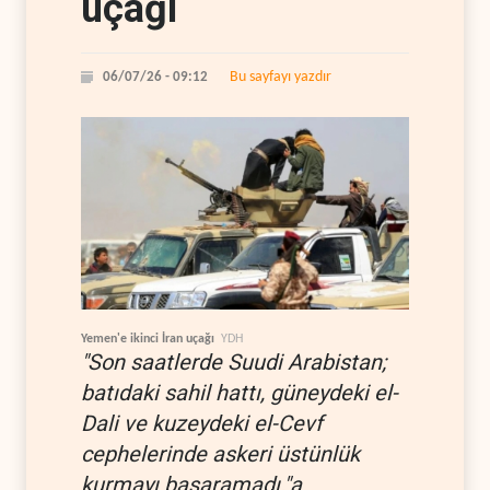
uçağı
Bu sayfayı yazdır
06/07/26 - 09:12
Yemen'e ikinci İran uçağı
YDH
"Son saatlerde Suudi Arabistan;
batıdaki sahil hattı, güneydeki el-
Dali ve kuzeydeki el-Cevf
cephelerinde askeri üstünlük
kurmayı başaramadı."a