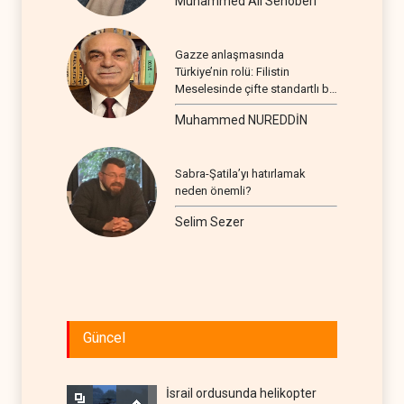
Muhammed Ali Senoberi
Gazze anlaşmasında
Türkiye’nin rolü: Filistin
Meselesinde çifte standartlı bir
seyir
Muhammed NUREDDİN
Sabra-Şatila’yı hatırlamak
neden önemli?
Selim Sezer
Güncel
İsrail ordusunda helikopter