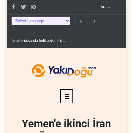
İsrail ordusunda helikopter krizi..
UNICEF: Gazze'de ateşkesten bu yana 300 ç
Yemen'e ikinci İran