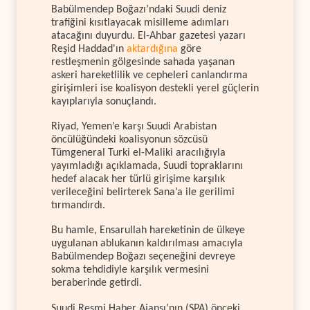
Babülmendep Boğazı’ndaki Suudi deniz
trafiğini kısıtlayacak misilleme adımları
atacağını duyurdu. El-Ahbar gazetesi yazarı
Reşid Haddad'ın
aktardığına
göre
restleşmenin gölgesinde sahada yaşanan
askeri hareketlilik ve cepheleri canlandırma
girişimleri ise koalisyon destekli yerel güçlerin
kayıplarıyla sonuçlandı.
Riyad, Yemen’e karşı Suudi Arabistan
öncülüğündeki koalisyonun sözcüsü
Tümgeneral Turki el-Maliki aracılığıyla
yayımladığı açıklamada, Suudi topraklarını
hedef alacak her türlü girişime karşılık
verileceğini belirterek Sana’a ile gerilimi
tırmandırdı.
Bu hamle, Ensarullah hareketinin de ülkeye
uygulanan ablukanın kaldırılması amacıyla
Babülmendep Boğazı seçeneğini devreye
sokma tehdidiyle karşılık vermesini
beraberinde getirdi.
Suudi Resmi Haber Ajansı’nın (SPA) önceki