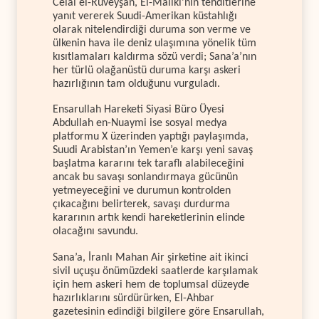
Celal el-Ruveyşan, El-Maliki’nin tehditlerine
yanıt vererek Suudi-Amerikan küstahlığı
olarak nitelendirdiği duruma son verme ve
ülkenin hava ile deniz ulaşımına yönelik tüm
kısıtlamaları kaldırma sözü verdi; Sana’a’nın
her türlü olağanüstü duruma karşı askeri
hazırlığının tam olduğunu vurguladı.
Ensarullah Hareketi Siyasi Büro Üyesi
Abdullah en-Nuaymi ise sosyal medya
platformu X üzerinden yaptığı paylaşımda,
Suudi Arabistan’ın Yemen’e karşı yeni savaş
başlatma kararını tek taraflı alabileceğini
ancak bu savaşı sonlandırmaya gücünün
yetmeyeceğini ve durumun kontrolden
çıkacağını belirterek, savaşı durdurma
kararının artık kendi hareketlerinin elinde
olacağını savundu.
Sana’a, İranlı Mahan Air şirketine ait ikinci
sivil uçuşu önümüzdeki saatlerde karşılamak
için hem askeri hem de toplumsal düzeyde
hazırlıklarını sürdürürken, El-Ahbar
gazetesinin edindiği bilgilere göre Ensarullah,