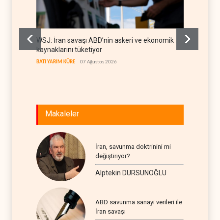
WSJ: İran savaşı ABD’nin askeri ve ekonomik
Gazete
kaynaklarını tüketiyor
deneti
etti
BATI YARIM KÜRE
07 Ağustos 2026
RÖPORTA
Makaleler
İran, savunma doktrinini mi
değiştiriyor?
Alptekin DURSUNOĞLU
ABD savunma sanayi verileri ile
İran savaşı