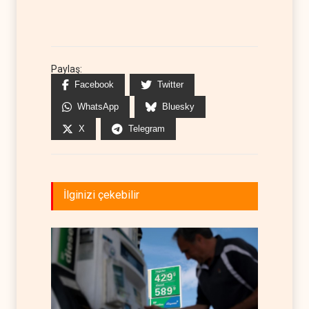
Paylaş:
Facebook
Twitter
WhatsApp
Bluesky
X
Telegram
İlginizi çekebilir