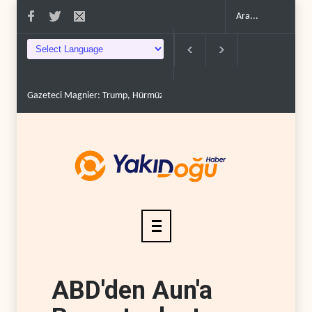
Gazeteci Magnier: Trump, Hürmüz Boğazı denetimini doğru..
Irak Dir
ABD'den Aun'a