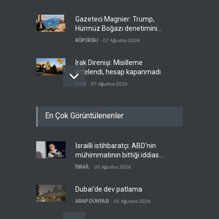
Gazeteci Magnier: Trump,
Hürmüz Boğazı denetimini
doğrudan İran ve Umman'a
RÖPORTAJ
07 Ağustos 2026
teslim etti
Irak Direnişi: Misilleme
ertelendi, hesap kapanmadı
IRAK
07 Ağustos 2026
Çin'in petrol ithalatı on yıllık
En Çok Görüntülenenler
dipten sonra yükseldi
ASYA
07 Ağustos 2026
İsrailli istihbaratçı: ABD'nin
BAE, OPEC'ten ayrıldıktan
mühimmatının bittiği iddiası
sonra petrol üretimini rekor
bir iç kavga
düzeye çıkardı
İSRAİL
05 Ağustos 2026
ARAP DÜNYASI
07 Ağustos 2026
Dubai'de dev patlama
ARAP DÜNYASI
05 Ağustos 2026