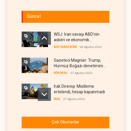
Güncel
WSJ: İran savaşı ABD’nin
askeri ve ekonomik
kaynaklarını tüketiyor
BATI YARIM KÜRE
08 Ağustos 2026
Gazeteci Magnier: Trump,
Hürmüz Boğazı denetimini
doğrudan İran ve Umman'a
RÖPORTAJ
07 Ağustos 2026
teslim etti
Irak Direnişi: Misilleme
ertelendi, hesap kapanmadı
IRAK
07 Ağustos 2026
Çin'in petrol ithalatı on yıllık
dipten sonra yükseldi
Çok Okunanlar
ASYA
07 Ağustos 2026