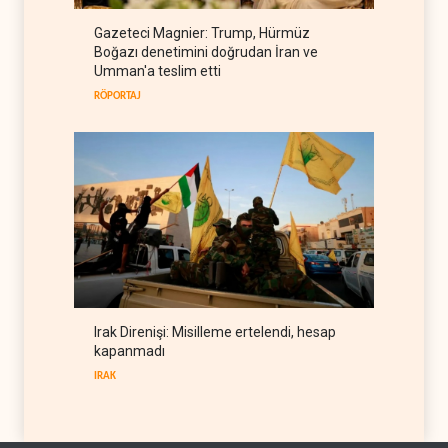
Suudi Arabistan, Türkiye ve
Gazeteci Magnier: Trump, Hürmüz
Pakistan ortak savunma
Boğazı denetimini doğrudan İran ve
anlaşması imzaladı
ARAP DÜNYASI
07 Ağustos 2026
Umman'a teslim etti
RÖPORTAJ
Irak Direnişi: Misilleme ertelendi, hesap
kapanmadı
IRAK