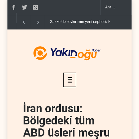
Gazze’de soykırımın yeni cephesi: Kamyonlar ve sürü
İran ordusu:
Bölgedeki tüm
ABD üsleri meşru