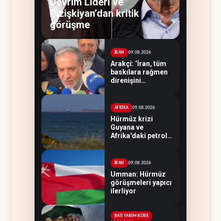
Devrim Lideri ve
Pizişkiyan’dan kritik
görüşme
09.08.2026
İRAN
Arakçi: ‘İran, tüm
baskılara rağmen
direnişini
sürdürecek’
09.08.2026
AFRİKA
Hürmüz krizi
Guyana ve
Afrika'daki petrol
üreticilerine yaradı
09.08.2026
İRAN
Umman: Hürmüz
görüşmeleri yapıcı
ilerliyor
BATI YARIM KÜRE