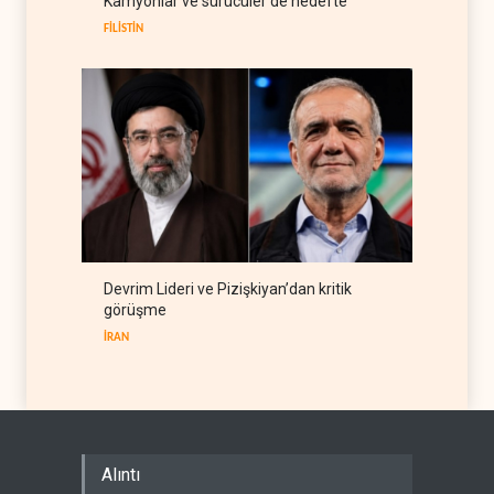
Kamyonlar ve sürücüler de hedefte
hazırlıyor
BATI YARIM KÜRE
09 Ağustos 2026
FİLİSTİN
Devrim Lideri ve Pizişkiyan’dan kritik
görüşme
İRAN
Alıntı