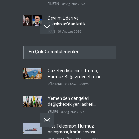
sürücüler de hedefte
FİLİSTİN
09 Ağustos 2026
Devrim Lideri ve
Pizişkiyan’dan kritik
görüşme
İRAN
09 Ağustos 2026
Yemen’den Suudi destekli
En Çok Görüntülenenler
güçlere büyük operasyon
YEMEN
09 Ağustos 2026
Gazeteci Magnier: Trump,
Grönland’da izinsiz sondaj
Hürmüz Boğazı denetimini
hamlesi
doğrudan İran ve Umman'a
RÖPORTAJ
07 Ağustos 2026
BATI YARIM KÜRE
09 Ağustos 2026
teslim etti
Yemen’den dengeleri
değiştirecek yeni askeri
denklem
YEMEN
07 Ağustos 2026
The Telegraph: Hürmüz
anlaşması, İran’ın savaşı
kazandığını gösteriyor