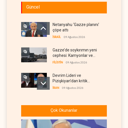
Güncel
Netanyahu ‘Gazze planını’
çöpe attı
İSRAİL
09 Ağustos 2026
Gazze’de soykırımın yeni
cephesi: Kamyonlar ve
sürücüler de hedefte
FİLİSTİN
09 Ağustos 2026
Devrim Lideri ve
Pizişkiyan’dan kritik
görüşme
İRAN
09 Ağustos 2026
Yemen’den Suudi destekli
güçlere büyük operasyon
Çok Okunanlar
YEMEN
09 Ağustos 2026
Grönland’da izinsiz sondaj