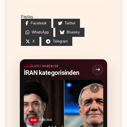
Paylaş:
Facebook
Twitter
WhatsApp
Bluesky
X
Telegram
İLGILI HABERLER
İRAN kategorisinden
↗
09.08.2026
İRAN