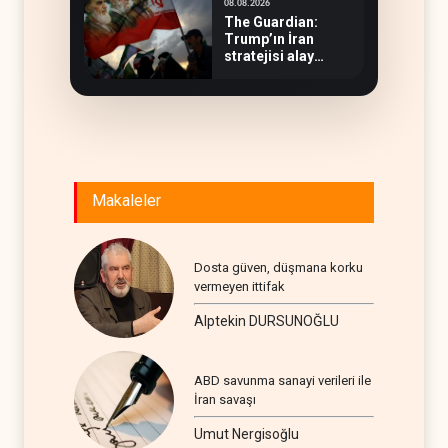
08.08.2026
The Guardian:
Trump’ın İran
stratejisi alay
konusu oldu
Makaleler
Dosta güven, düşmana korku
vermeyen ittifak
Alptekin DURSUNOĞLU
ABD savunma sanayi verileri ile
İran savaşı
Umut Nergisoğlu