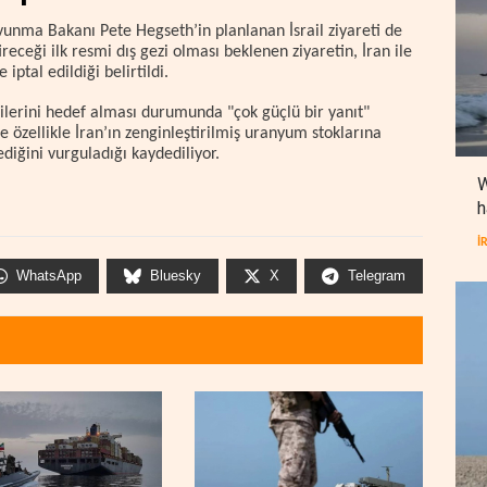
vunma Bakanı Pete Hegseth’in planlanan İsrail ziyareti de
receği ilk resmi dış gezi olması beklenen ziyaretin, İran ile
ptal edildiği belirtildi.
ndilerini hedef alması durumunda "çok güçlü bir yanıt"
e özellikle İran’ın zenginleştirilmiş uranyum stoklarına
diğini vurguladığı kaydediliyor.
W
h
İ
WhatsApp
Bluesky
X
Telegram