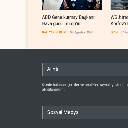
ABD Genelkurmay Başkanı:
WSJ: İra
Hava gücü Trump'ın
Körfez’d
hedeflerine yetmez
erdiriyor
BATI YARIM KÜRE
07 Ağustos 2026
İRAN
07 A
Alıntı
Sitede bulunun içerikler ve analizler kaynak gösteriler
alıntılanabilir .
Sosyal Medya