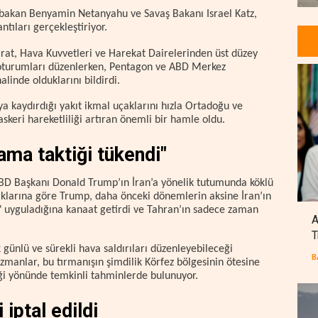
şbakan Benyamin Netanyahu ve Savaş Bakanı Israel Katz,
ntıları gerçekleştiriyor.
arat, Hava Kuvvetleri ve Harekat Dairelerinden üst düzey
oturumları düzenlerken, Pentagon ve ABD Merkez
inde olduklarını bildirdi.
a kaydırdığı yakıt ikmal uçaklarını hızla Ortadoğu ve
skeri hareketliliği artıran önemli bir hamle oldu.
lama taktiği tükendi"
ABD Başkanı Donald Trump’ın İran’a yönelik tutumunda köklü
ynaklarına göre Trump, daha önceki dönemlerin aksine İran’ın
 uyguladığına kanaat getirdi ve Tahran’ın sadece zaman
A
T
 günlü ve sürekli hava saldırıları düzenleyebileceği
B
 uzmanlar, bu tırmanışın şimdilik Körfez bölgesinin ötesine
ği yönünde temkinli tahminlerde bulunuyor.
iptal edildi