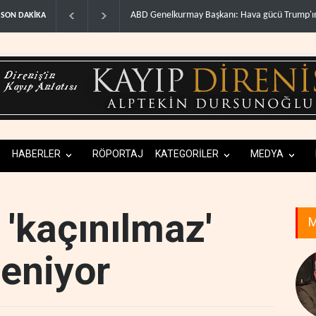
ABD Genelkurmay Başkanı: Hava gücü Trump'ın hedeflerine..
W
SON DAKİKA
HABERLER
RÖPORTAJ
KATEGORİLER
MEDYA
n 'kaçınılmaz'
M
leniyor