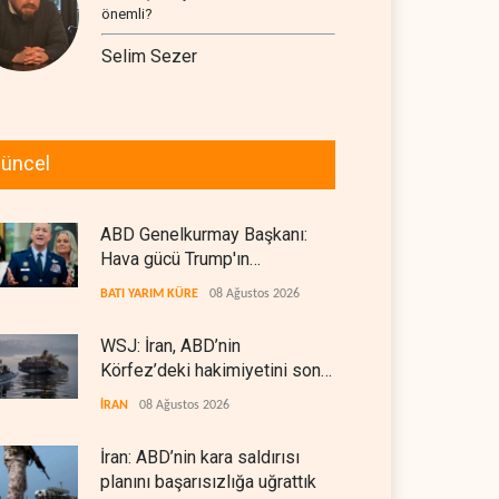
önemli?
Selim Sezer
üncel
ABD Genelkurmay Başkanı:
Hava gücü Trump'ın
hedeflerine yetmez
BATI YARIM KÜRE
08 Ağustos 2026
WSJ: İran, ABD’nin
Körfez’deki hakimiyetini sona
erdiriyor
İRAN
08 Ağustos 2026
İran: ABD’nin kara saldırısı
planını başarısızlığa uğrattık