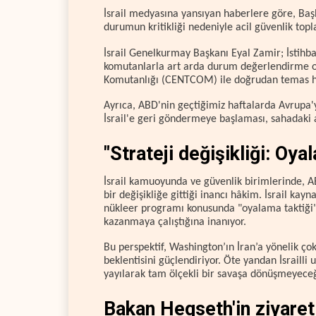
İsrail medyasına yansıyan haberlere göre, Ba
durumun kritikliği nedeniyle acil güvenlik topla
İsrail Genelkurmay Başkanı Eyal Zamir; İstihb
komutanlarla art arda durum değerlendirme 
Komutanlığı (CENTCOM) ile doğrudan temas hal
Ayrıca, ABD'nin geçtiğimiz haftalarda Avrupa'y
İsrail'e geri göndermeye başlaması, sahadaki a
"Strateji değişikliği: Oya
İsrail kamuoyunda ve güvenlik birimlerinde, 
bir değişikliğe gittiği inancı hâkim. İsrail ka
nükleer programı konusunda "oyalama taktiği"
kazanmaya çalıştığına inanıyor.
Bu perspektif, Washington’ın İran’a yönelik çok
beklentisini güçlendiriyor. Öte yandan İsrailli
yayılarak tam ölçekli bir savaşa dönüşmeyece
Bakan Hegseth'in ziyareti 