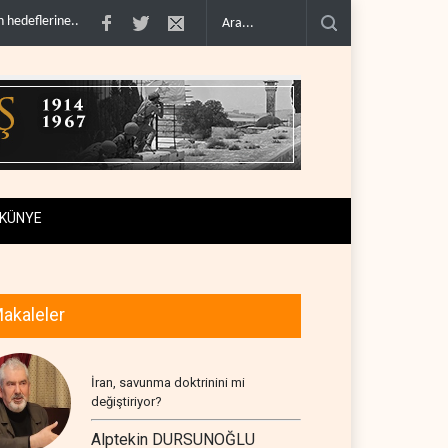
SJ: İran, ABD’nin Körfez’deki hakimiyetini sona erdir..
İran: ABD’nin kara saldır
KÜNYE
akaleler
İran, savunma doktrinini mi
değiştiriyor?
Alptekin DURSUNOĞLU