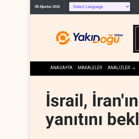
08 Ağustos 2026
ANASAYFA
MAKALELER
ANALİZLER
İsrail, İran'ı
yanıtını bek