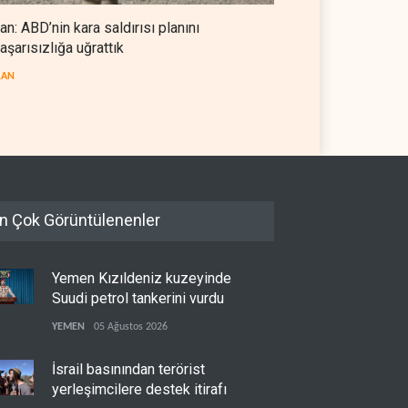
ran: ABD’nin kara saldırısı planını
aşarısızlığa uğrattık
ullah’ın
Bekai'den Trump’a ‘savaş
ahsızlandırılmasını’ kim
ganimeti’ yanıtı: Önce savaşı
RAN
etleyecek?
kazan
AN
07 Ağustos 2026
İRAN
07 Ağustos 2026
n Çok Görüntülenenler
Yemen Kızıldeniz kuzeyinde
Suudi petrol tankerini vurdu
YEMEN
05 Ağustos 2026
İsrail basınından terörist
yerleşimcilere destek itirafı