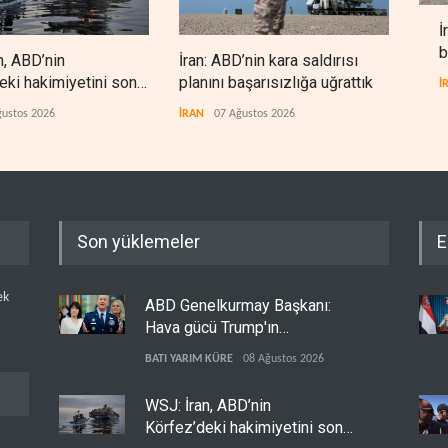
İ
b
n, ABD’nin
İran: ABD’nin kara saldırısı
Hizb
eki hakimiyetini sona
planını başarısızlığa uğrattık
‘sil
İ
den
ğustos 2026
İRAN
07 Ağustos 2026
LÜBN
Son yüklemeler
E
ek
ABD Genelkurmay Başkanı:
Hava gücü Trump'ın
hedeflerine yetmez
BATI YARIM KÜRE
08 Ağustos 2026
WSJ: İran, ABD’nin
Körfez’deki hakimiyetini sona