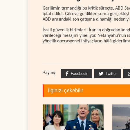
Gerilimin tırmandığı bu kritik süreçte, ABD Sa
iptal edildi. Göreve geldikten sonra gerçekleşti
ABD arasındaki son çatışma dinamiği nedeniyle i
İsrail güvenlik birimleri, İran’ın doğrudan ke
verileceği mesajını yineliyor. Netanyahu’nun is
yönelik operasyonel ihtiyaçların hâlâ giderilme
Paylaş:
Facebook
Twitter
İlginizi çekebilir