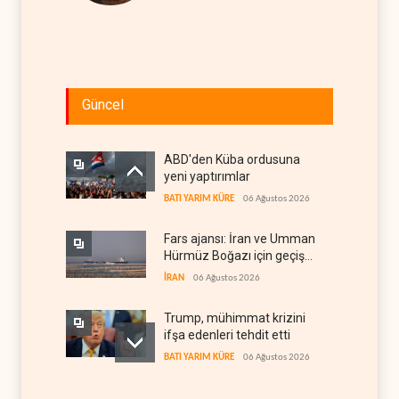
Güncel
ABD'den Küba ordusuna
yeni yaptırımlar
BATI YARIM KÜRE
06 Ağustos 2026
Fars ajansı: İran ve Umman
Hürmüz Boğazı için geçiş
koridorlarında anlaştı
İRAN
06 Ağustos 2026
Trump, mühimmat krizini
ifşa edenleri tehdit etti
BATI YARIM KÜRE
06 Ağustos 2026
Demokratlar: Trump Batı