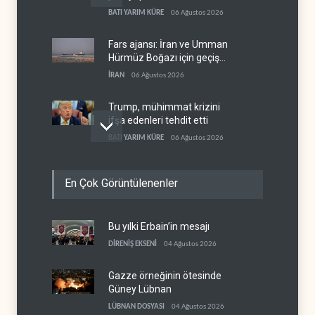
BATI YARIM KÜRE
06 Ağustos 2026
Fars ajansı: İran ve Umman
Hürmüz Boğazı için geçiş
koridorlarında anlaştı
İRAN
06 Ağustos 2026
Trump, mühimmat krizini
ifşa edenleri tehdit etti
BATI YARIM KÜRE
06 Ağustos 2026
Demokratlar: Trump Batı
En Çok Görüntülenenler
Şeria'da işgalci
yerleşimcilere cezasızlık
BATI YARIM KÜRE
06 Ağustos 2026
sağladı
Bu yılki Erbain’in mesajı
İsrail, beyin göçünde rekora
koşuyor
DİRENİŞ EKSENİ
04 Ağustos 2026
İSRAİL
06 Ağustos 2026
Gazze örneğinin ötesinde
Güney Lübnan
LÜBNAN DOSYASI
04 Ağustos 2026