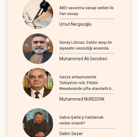
ABD savunma sanayi verileri ile
İran savaşı
Umut Nergisoğlu
Güney Lübnan; Saldırı ateşi ile
siyasetin sessizliği arasında
Muhammed Ali Senoberi
Gazze anlaşmasında
Türkiye’nin rolü: Filistin
Meselesinde çifte standartlı bir
seyir
Muhammed NUREDDİN
Sabra-Şatila’yı hatırlamak
neden önemli?
Selim Sezer