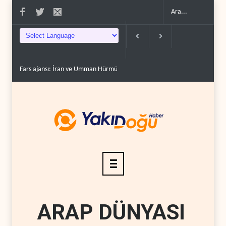
Fars ajansı: İran ve Umman Hürmüz Boğazı için geçiş..
Trump, mühimmat
ARAP DÜNYASI