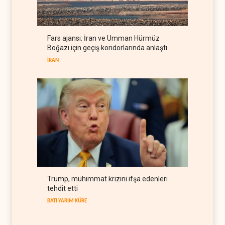
bırakma diyaloğu için kanal
arıyor
LÜBNAN
06 Ağustos 2026
Fars ajansı: İran ve Umman Hürmüz
BM yetkilisinden İsrail'e gizli
Boğazı için geçiş koridorlarında anlaştı
belge akışı
İRAN
BATI YARIM KÜRE
06 Ağustos 2026
Trump, mühimmat krizini ifşa edenleri
tehdit etti
BATI YARIM KÜRE