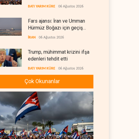
BATI YARIM KÜRE
06 Ağustos 2026
Fars ajansı: İran ve Umman
Hürmüz Boğazı için geçiş
koridorlarında anlaştı
İRAN
06 Ağustos 2026
Trump, mühimmat krizini ifşa
edenleri tehdit etti
BATI YARIM KÜRE
06 Ağustos 2026
Çok Okunanlar
Demokratlar: Trump Batı
Şeria'da işgalci yerleşimcilere
cezasızlık sağladı
BATI YARIM KÜRE
06 Ağustos 2026
İsrail, beyin göçünde rekora
koşuyor
İSRAİL
06 Ağustos 2026