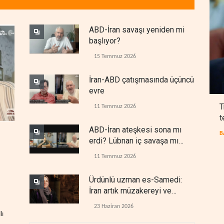
ABD-İran savaşı yeniden mi
başlıyor?
15 Temmuz 2026
İran-ABD çatışmasında üçüncü
evre
T
11 Temmuz 2026
t
ABD-İran ateşkesi sona mı
B
erdi? Lübnan iç savaşa mı
gidiyor?
11 Temmuz 2026
Ürdünlü uzman es-Samedi:
İran artık müzakereyi ve
çatışmayı aynı anda yürütüyor
23 Haziran 2026
lı