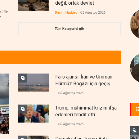
değil, ortak devlet
il”in
Kerim Haddad
01 Ağustos 2026
e
Tüm Kategoriyi gör
Fars ajansı: İran ve Umman
Hürmüz Boğazı için geçiş
koridorlarında anlaştı
06 Ağustos 2026
Trump, mühimmat krizini ifşa
G
edenleri tehdit etti
06 Ağustos 2026
Demokratlar: Trump Batı