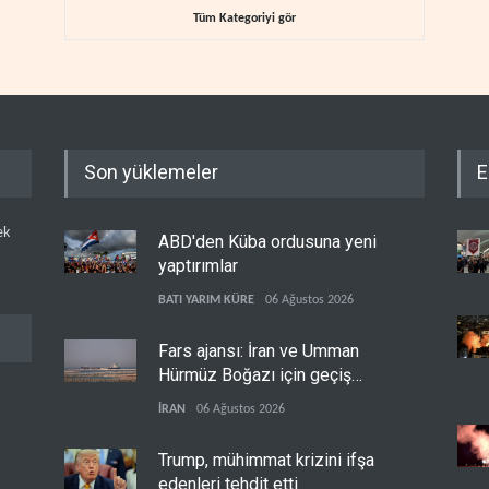
Tüm Kategoriyi gör
Son yüklemeler
E
ek
ABD'den Küba ordusuna yeni
yaptırımlar
BATI YARIM KÜRE
06 Ağustos 2026
Fars ajansı: İran ve Umman
Hürmüz Boğazı için geçiş
koridorlarında anlaştı
İRAN
06 Ağustos 2026
Trump, mühimmat krizini ifşa
edenleri tehdit etti