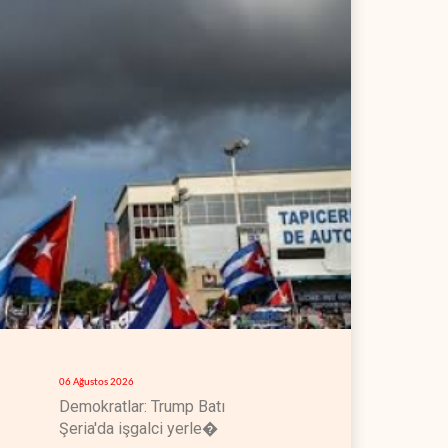
F
H
İr
düz
bir
dol
06 Ağustos 2026
06 Ağustos 2026
Demokratlar: Trump Batı
İsrail, beyin göçü
Şeria'da işgalci yerle�
koşuyor