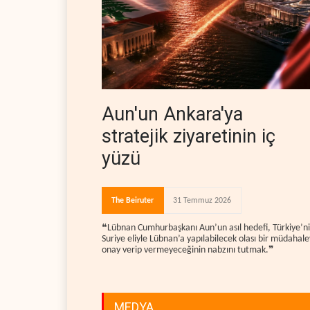
Aun'un Ankara'ya
stratejik ziyaretinin iç
yüzü
The Beiruter
31 Temmuz 2026
❝Lübnan Cumhurbaşkanı Aun’un asıl hedefi, Türkiye’n
Suriye eliyle Lübnan’a yapılabilecek olası bir müdahal
onay verip vermeyeceğinin nabzını tutmak.❞
MEDYA