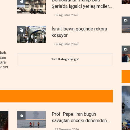
Şeria'da işgalci yerleşimcilere
cezasızlık sağladı
06 Ağustos 2026
İsrail, beyin göçünde rekora
koşuyor
06 Ağustos 2026
ladı.
kanı
Tüm Kategoriyi gör
egrá
de yer
Prof. Pape: İran bugün
savaştan önceki dönemden
çok daha güçlü
23 Temmuz 2026