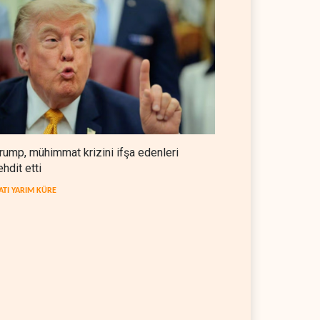
BATI YARIM KÜRE
06 Ağustos 2026
rump, mühimmat krizini ifşa edenleri
ehdit etti
ATI YARIM KÜRE