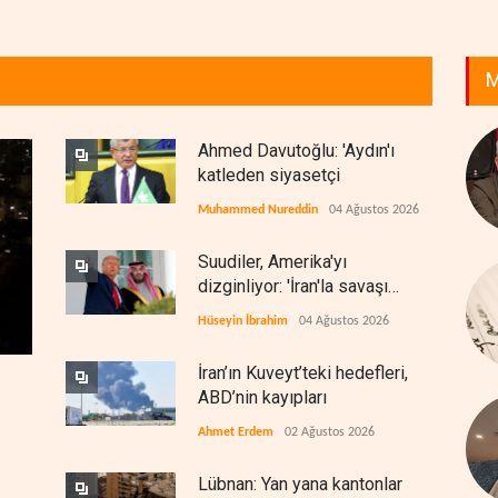
M
Ahmed Davutoğlu: 'Aydın'ı
katleden siyasetçi
Muhammed Nureddin
04 Ağustos 2026
Suudiler, Amerika'yı
dizginliyor: 'İran'la savaşı
kaldıracak gücümüz yok'
Hüseyin İbrahim
04 Ağustos 2026
İran’ın Kuveyt’teki hedefleri,
ABD’nin kayıpları
Ahmet Erdem
02 Ağustos 2026
Lübnan: Yan yana kantonlar