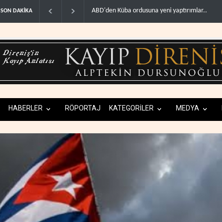
Fars ajansı: İran ve Umman Hürmüz Boğazı için 
SON DAKİKA
HABERLER
RÖPORTAJ
KATEGORİLER
MEDYA