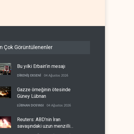
n Çok Görüntülenenler
Bu yılki Erbain’in mesajı
DİRENİŞ EKSENİ
04 Ağustos 2026
Gazze örneğinin ötesinde
Güney Lübnan
LÜBNAN DOSYASI
04 Ağustos 2026
Reuters: ABD’nin İran
savaşındaki uzun menzilli
füze stokları tükenme