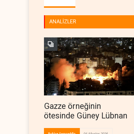
ANALİZLER
Gazze örneğinin
ötesinde Güney Lübnan
Rukiye Şemseddin
04 Ağustos 2026