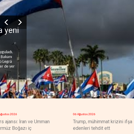
 yeni
uyguladı.
i Bakanı
o Legrá
ler de yer
Ağustos 2026
06 Ağustos 2026
rs ajansı: İran ve Umman
Trump, mühimmat krizini ifşa
rmüz Boğazı iç
edenleri tehdit ett