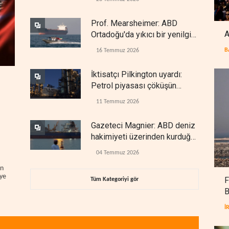
Prof. Mearsheimer: ABD
A
Ortadoğu'da yıkıcı bir yenilgi
aldı
B
16 Temmuz 2026
İktisatçı Pilkington uyardı:
Petrol piyasası çöküşün
eşiğinde
11 Temmuz 2026
Gazeteci Magnier: ABD deniz
hakimiyeti üzerinden kurduğu
küresel gücü kaybetti
04 Temmuz 2026
in
eye
F
Tüm Kategoriyi gör
B
İ