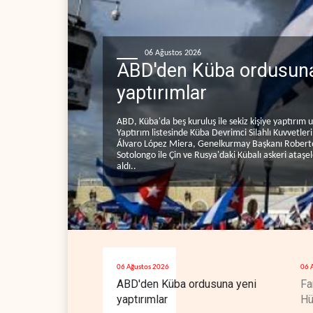
06 Ağustos 2026
ABD'den Küba ordusuna
yaptırımlar
ABD, Küba'da beş kuruluş ile sekiz kişiye yaptırım 
Yaptırım listesinde Küba Devrimci Silahlı Kuvvetler
Álvaro López Miera, Genelkurmay Başkanı Robert
Sotolongo ile Çin ve Rusya'daki Kübalı askeri ataşe
aldı..
06 Ağustos 2026
06 
ABD'den Küba ordusuna yeni
Fa
yaptırımlar
Hü