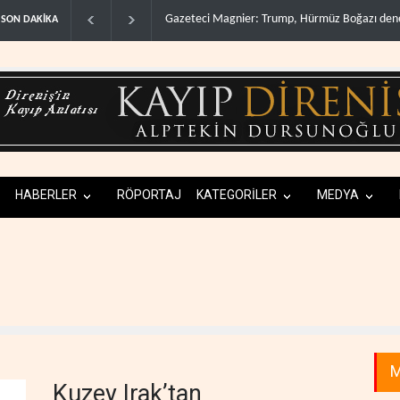
üz Boğazı denetimini doğru..
Irak Direnişi: Misilleme ertelendi, hesap kapan
SON DAKİKA
HABERLER
RÖPORTAJ
KATEGORİLER
MEDYA
M
Kuzey Irak’tan