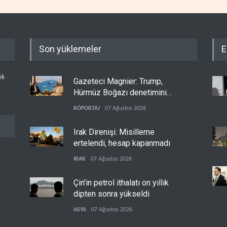
Son yüklemeler
E
ek
Gazeteci Magnier: Trump,
Hürmüz Boğazı denetimini
doğrudan İran ve Umman'a
RÖPORTAJ
07 Ağustos 2026
teslim etti
Irak Direnişi: Misilleme
ertelendi, hesap kapanmadı
IRAK
07 Ağustos 2026
Çin'in petrol ithalatı on yıllık
dipten sonra yükseldi
ASYA
07 Ağustos 2026