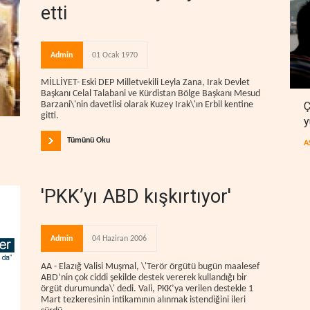
etti
Admin
01 Ocak 1970
MİLLİYET- Eski DEP Milletvekili Leyla Zana, Irak Devlet
Başkanı Celal Talabani ve Kürdistan Bölge Başkanı Mesud
Ç
Barzani\'nin davetlisi olarak Kuzey Irak\'ın Erbil kentine
gitti.
y
Tümünü Oku
A
'PKK’yı ABD kışkırtıyor'
Admin
04 Haziran 2006
AA - Elazığ Valisi Muşmal, \'Terör örgütü bugün maalesef
ABD’nin çok ciddi şekilde destek vererek kullandığı bir
örgüt durumunda\' dedi. Vali, PKK’ya verilen destekle 1
Mart tezkeresinin intikamının alınmak istendiğini ileri