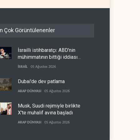
n Çok Görüntülenenler
İsrailli istihbaratçı: ABD'nin
mühimmatının bittiği iddiası
bir iç kavga
İSRAİL
05 Ağustos 2026
Dubai'de dev patlama
ARAP DÜNYASI
05 Ağustos 2026
Musk, Suudi rejimiyle birlikte
X'te muhalif avına başladı
ARAP DÜNYASI
05 Ağustos 2026
CNN: Stokların erimesi ABD'yi