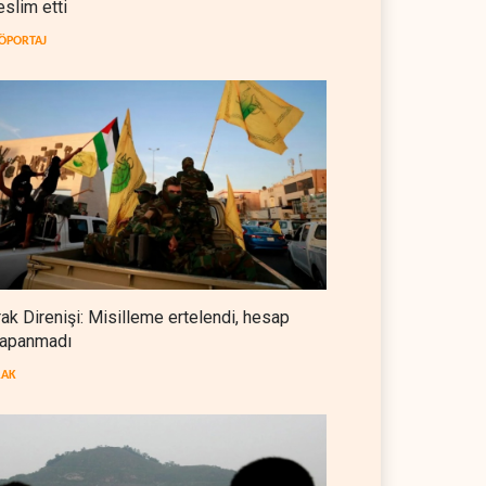
eslim etti
İsrail güçleri Lübnan ordusunu
hedef aldı
ÖPORTAJ
LÜBNAN
07 Ağustos 2026
Foreign Affairs: ABD
Ortadoğu'dan elini çekmeli
BATI YARIM KÜRE
07 Ağustos 2026
Suudi Arabistan, Türkiye ve
Pakistan ortak savunma
anlaşması imzaladı
ARAP DÜNYASI
07 Ağustos 2026
rak Direnişi: Misilleme ertelendi, hesap
apanmadı
ABD, Suudi Arabistan'dan
petrol ithalatını 40 yıl sonra ilk
RAK
kez durdurdu
BATI YARIM KÜRE
07 Ağustos 2026