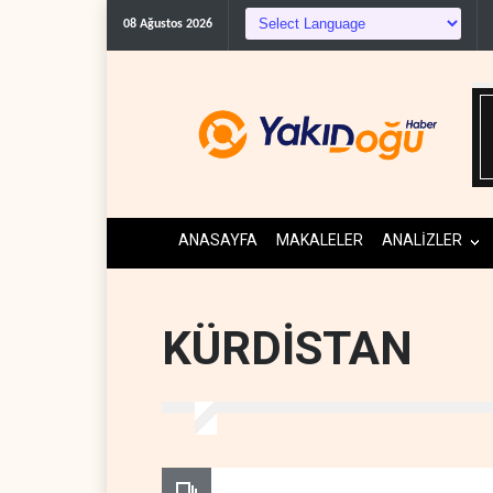
Gazeteci Magnier: Trump, Hürm
08 Ağustos 2026
ANASAYFA
MAKALELER
ANALİZLER
KÜRDİSTAN