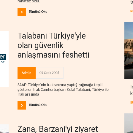
t
rahatsız oldu.
R
Tümünü Oku
Talabani Türkiye'yle
olan güvenlik
anlaşmasını feshetti
Admin
05 Ocak 2006
SAAF- Türkiye’nin Irak sınırına yaptığı yığınağa tepki
I
gösteren Irak Cumhurbaşkanı Celal Talabani, Türkiye ile
k
Irak arasında
I
Tümünü Oku
Zana, Barzani'yi ziyaret