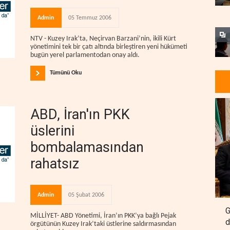
Admin
05 Temmuz 2006
NTV - Kuzey Irak’ta, Neçirvan Barzani’nin, ikili Kürt
yönetimini tek bir çatı altında birleştiren yeni hükümeti
bugün yerel parlamentodan onay aldı.
Tümünü Oku
ABD, İran'ın PKK
üslerini
bombalamasından
rahatsız
Admin
05 Şubat 2006
G
MİLLİYET- ABD Yönetimi, İran’ın PKK’ya bağlı Pejak
d
örgütünün Kuzey Irak’taki üstlerine saldırmasından