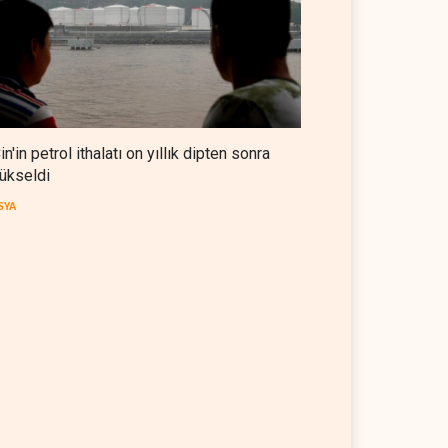
in'in petrol ithalatı on yıllık dipten sonra
ükseldi
SYA