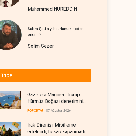
Muhammed NUREDDİN
Sabra-Şatila’yı hatırlamak neden
önemli?
Selim Sezer
üncel
Gazeteci Magnier: Trump,
Hürmüz Boğazı denetimini
doğrudan İran ve Umman'a
RÖPORTAJ
07 Ağustos 2026
teslim etti
Irak Direnişi: Misilleme
ertelendi, hesap kapanmadı