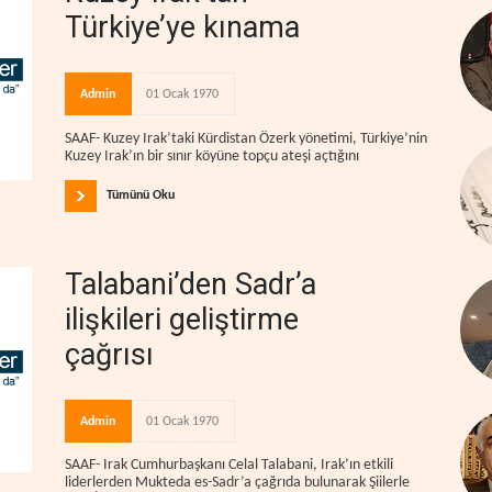
Türkiye’ye kınama
Admin
01 Ocak 1970
SAAF- Kuzey Irak’taki Kürdistan Özerk yönetimi, Türkiye’nin
Kuzey Irak’ın bir sınır köyüne topçu ateşi açtığını
Tümünü Oku
Talabani’den Sadr’a
ilişkileri geliştirme
çağrısı
Admin
01 Ocak 1970
SAAF- Irak Cumhurbaşkanı Celal Talabani, Irak’ın etkili
liderlerden Mukteda es-Sadr’a çağrıda bulunarak Şiilerle